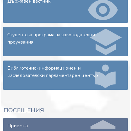
Държавен вестник
Информационно досие на Закона за търговския
регистър и регистъра на юридическите лица с
нестопанска цел, изменен с § 38 от Закона за
изменение и допълнение на Закона за публичното
предлагане на ценни книжа (ДВ, бр. 25 от 2026 г.),
Студентска програма за законодателни
който въвежда изисквания на Директива (ЕС)
проучвания
2023/2864
Библиотечно-информационен и
изследователски парламентарен център
ПОСЕЩЕНИЯ
Приемна