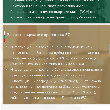
отбраната на Република България и Министерството
на отбраната на Френската република чрез
Генералната дирекция по въоръженията (DGA) във
връзка с реализацията на Проект „Придобиване на
нови трикоординатни радари“, подписана на 12 юни
2026 г. в Париж, Франция, и на 22 юни 2026 г. в
София, Република България
Закони, свързани с правото на ЕС
Закон за ратифициране на Споразумението за заем по
SAFE между Европейския съюз и Република България
Информационно досие на Закона за изменение и
и на Оперативните договорености между
допълнение на Закона за публичното предлагане на
Европейската комисия и Република България по SAFE
ценни книжа (ДВ, бр. 25 от 2026 г.), който въвежда
Закон за изменение и допълнение на Изборния кодекс
изискванията на Директива (ЕС) 2023/2864
Закон за допълнение на Закона за енергията от
Информационно досие на Закона за възстановяване и
възобновяеми източници
преструктуриране на кредитни институции и
Закон за държавния бюджет на Република България
инвестиционни посредници, изменен с § 15 от Закона
за 2026 г.
за изменение и допълнение на Закона за публичното
Закон за бюджета на държавното обществено
предлагане на ценни книжа (ДВ, бр. 25 от 2026 г.),
осигуряване за 2026 г.
който въвежда изисквания на Директива (ЕС)
Закон за бюджета на Националната
2023/2864
здравноосигурителна каса за 2026 г.
Информационно досие на Закона за дейността на