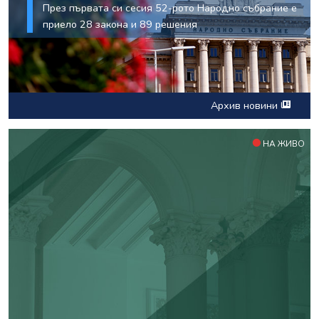
През първата си сесия 52-рото Народно събрание е
приело 28 закона и 89 решения
Архив новини
НА ЖИВО