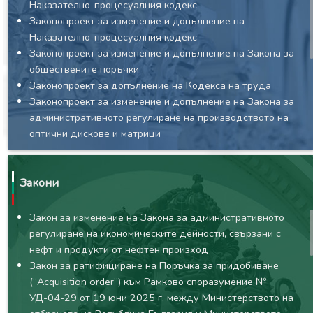
Наказателно-процесуалния кодекс
Законопроект за изменение и допълнение на
Наказателно-процесуалния кодекс
Законопроект за изменение и допълнение на Закона за
обществените поръчки
Законопроект за допълнение на Кодекса на труда
Законопроект за изменение и допълнение на Закона за
административното регулиране на производството на
оптични дискове и матрици
Законопроект за изменение и допълнение на
Гражданския процесуален кодекс
Законопроект за изменение и допълнение на Закона за
Закони
лекарствените продукти в хуманната медицина
Законопроект за изменение и допълнение на
Закон за изменение на Закона за административното
Наказателно-процесуалния кодекс
регулиране на икономическите дейности, свързани с
Законопроект за допълнение на Закона за движението
нефт и продукти от нефтен произход
по пътищата
Закон за ратифициране на Поръчка за придобиване
Законопроект за изменение и допълнение на Закона за
(“Acquisition order”) към Рамково споразумение №
чужденците в Република България
УД-04-29 от 19 юни 2025 г. между Министерството на