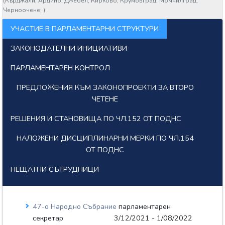
(
Кърджали;
Ардино;
Джебел;
Кирково;
Крумовград;
Момчилград;
Черноочене;
)
УЧАСТИЕ В ПАРЛАМЕНТАРНИ СТРУКТУРИ
ЗАКОНОДАТЕЛНИ ИНИЦИАТИВИ
ПАРЛАМЕНТАРЕН КОНТРОЛ
ПРЕДЛОЖЕНИЯ КЪМ ЗАКОНОПРОЕКТИ ЗА ВТОРО
ЧЕТЕНЕ
РЕШЕНИЯ И СТАНОВИЩА ПО ЧЛ.152 ОТ ПОДНС
НАЛОЖЕНИ ДИСЦИПЛИНАРНИ МЕРКИ ПО ЧЛ.154
ОТ ПОДНС
НЕЩАТНИ СЪТРУДНИЦИ
47-о Народно Събрание
парламентарен
секретар
3/12/2021 - 1/08/2022