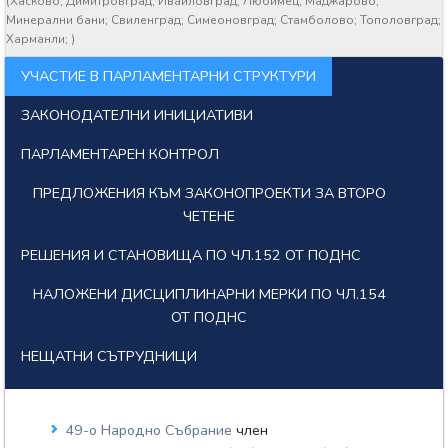
(
Хасково;
Димитровград;
Ивайловград;
Любимец;
Маджарово;
Минерални бани;
Свиленград;
Симеоновград;
Стамболово;
Тополовград;
Харманли;
)
УЧАСТИЕ В ПАРЛАМЕНТАРНИ СТРУКТУРИ
ЗАКОНОДАТЕЛНИ ИНИЦИАТИВИ
ПАРЛАМЕНТАРЕН КОНТРОЛ
ПРЕДЛОЖЕНИЯ КЪМ ЗАКОНОПРОЕКТИ ЗА ВТОРО
ЧЕТЕНЕ
РЕШЕНИЯ И СТАНОВИЩА ПО ЧЛ.152 ОТ ПОДНС
НАЛОЖЕНИ ДИСЦИПЛИНАРНИ МЕРКИ ПО ЧЛ.154
ОТ ПОДНС
НЕЩАТНИ СЪТРУДНИЦИ
49-о Народно Събрание
член