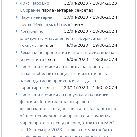
49-о Народно
12/04/2023 - 19/04/2023
Събрание
парламентарен секретар
Парламентарна
19/04/2023 - 19/06/2024
група "Има Такъв Народ"
член
Комисия по
12/04/2023 - 19/06/2024
електронно управление и информационни
технологии
член
5/05/2023 - 19/06/2024
Комисия по превенция и противодействие на
корупцията
член
5/05/2023 - 19/06/2024
Временна комисия за защита на правата на
психичноболните пациенти и изготвяне на
законодателни промени, които да ги
гарантират
член
23/11/2023 - 18/04/2024
Временна комисия за проучване на всички
факти и обстоятелства, свързани с
организацията, подготовката и опазването на
обществения ред, във връзка със заявения
мирен протест срещу ръководството на БФС
на 16 ноември 2023 г., както и с употребата
на физическа сила и помощни средства от