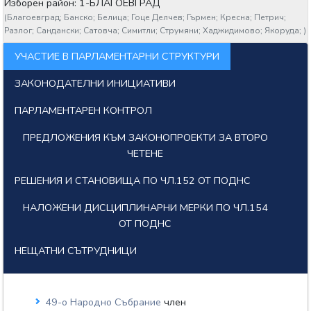
Изборен район: 1-БЛАГОЕВГРАД
(
Благоевград;
Банско;
Белица;
Гоце Делчев;
Гърмен;
Кресна;
Петрич;
Разлог;
Сандански;
Сатовча;
Симитли;
Струмяни;
Хаджидимово;
Якоруда;
)
УЧАСТИЕ В ПАРЛАМЕНТАРНИ СТРУКТУРИ
ЗАКОНОДАТЕЛНИ ИНИЦИАТИВИ
ПАРЛАМЕНТАРЕН КОНТРОЛ
ПРЕДЛОЖЕНИЯ КЪМ ЗАКОНОПРОЕКТИ ЗА ВТОРО
ЧЕТЕНЕ
РЕШЕНИЯ И СТАНОВИЩА ПО ЧЛ.152 ОТ ПОДНС
НАЛОЖЕНИ ДИСЦИПЛИНАРНИ МЕРКИ ПО ЧЛ.154
ОТ ПОДНС
НЕЩАТНИ СЪТРУДНИЦИ
49-о Народно Събрание
член