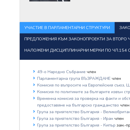
УЧАСТИЕ В ПАРЛАМЕНТАРНИ СТРУКТУРИ
ЗАК
ПРЕДЛОЖЕНИЯ КЪМ ЗАКОНОПРОЕКТИ ЗА ВТОРО Ч
НАЛОЖЕНИ ДИСЦИПЛИНАРНИ МЕРКИ ПО ЧЛ.154 
49-о Народно Събрание
член
Парламентарна група ВЪЗРАЖДАНЕ
член
Комисия по въпросите на Европейския съюз, 
Комисия по политиките за българите извън ст
Временна комисия за проверка на факти и обс
предоставяне на българско гражданство
член
Група за приятелство България - Великобрит
Група за приятелство България - Иран
член
Група за приятелство България - Кипър
зам.-п