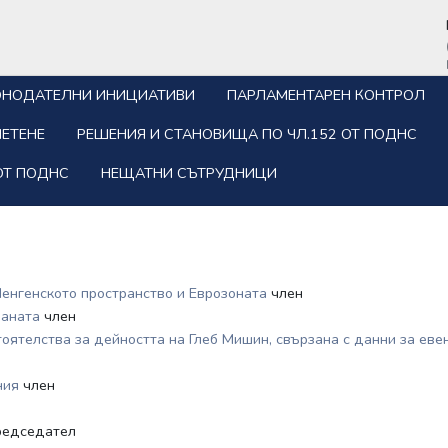
ОНОДАТЕЛНИ ИНИЦИАТИВИ
ПАРЛАМЕНТАРЕН КОНТРОЛ
ЕТЕНЕ
РЕШЕНИЯ И СТАНОВИЩА ПО ЧЛ.152 ОТ ПОДНС
ОТ ПОДНС
НЕЩАТНИ СЪТРУДНИЦИ
Шенгенското пространство и Еврозоната
член
раната
член
тоятелства за дейността на Глеб Мишин, свързана с данни за е
ания
член
редседател