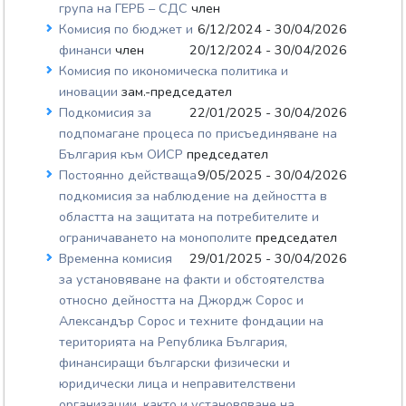
група на ГЕРБ – СДС
член
Комисия по бюджет и
6/12/2024 - 30/04/2026
финанси
член
20/12/2024 - 30/04/2026
Комисия по икономическа политика и
иновации
зам.-председател
Подкомисия за
22/01/2025 - 30/04/2026
подпомагане процеса по присъединяване на
България към ОИСР
председател
Постоянно действаща
9/05/2025 - 30/04/2026
подкомисия за наблюдение на дейността в
областта на защитата на потребителите и
ограничаването на монополите
председател
Временна комисия
29/01/2025 - 30/04/2026
за установяване на факти и обстоятелства
относно дейността на Джордж Сорос и
Александър Сорос и техните фондации на
територията на Република България,
финансиращи български физически и
юридически лица и неправителствени
организации, както и установяване на