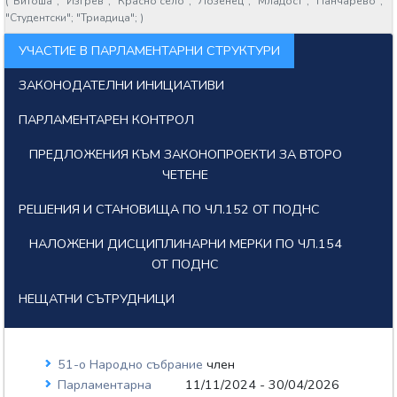
(
"Витоша";
"Изгрев";
"Красно село";
"Лозенец";
"Младост";
"Панчарево";
"Студентски";
"Триадица";
)
УЧАСТИЕ В ПАРЛАМЕНТАРНИ СТРУКТУРИ
ЗАКОНОДАТЕЛНИ ИНИЦИАТИВИ
ПАРЛАМЕНТАРЕН КОНТРОЛ
ПРЕДЛОЖЕНИЯ КЪМ ЗАКОНОПРОЕКТИ ЗА ВТОРО
ЧЕТЕНЕ
РЕШЕНИЯ И СТАНОВИЩА ПО ЧЛ.152 ОТ ПОДНС
НАЛОЖЕНИ ДИСЦИПЛИНАРНИ МЕРКИ ПО ЧЛ.154
ОТ ПОДНС
НЕЩАТНИ СЪТРУДНИЦИ
51-о Народно събрание
член
Парламентарна
11/11/2024 - 30/04/2026