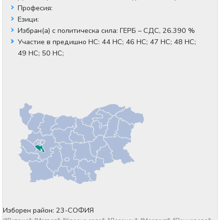
Професия:
Езици:
Избран(а) с политическа сила:
ГЕРБ – СДС, 26.390 %
Участие в предишно НС:
44 НС;
46 НС;
47 НС;
48 НС;
49 НС;
50 НС;
Изборен район: 23-СОФИЯ