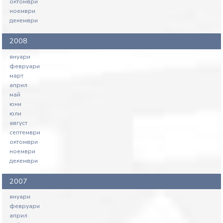
октомври
ноември
декември
2008
януари
февруари
март
април
май
юни
юли
август
септември
октомври
ноември
декември
2007
януари
февруари
април