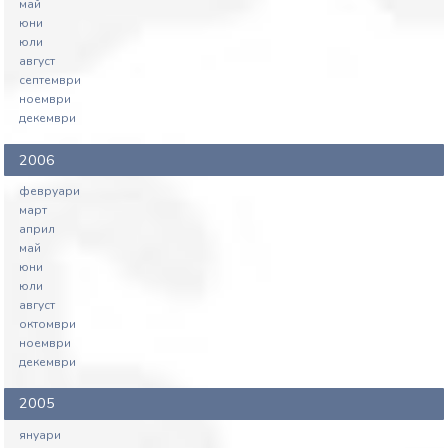
май
юни
юли
август
септември
ноември
декември
2006
февруари
март
април
май
юни
юли
август
октомври
ноември
декември
2005
януари