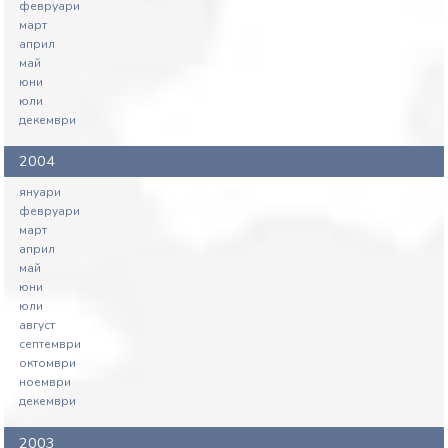
февруари
март
април
май
юни
юли
декември
2004
януари
февруари
март
април
май
юни
юли
август
септември
октомври
ноември
декември
2003