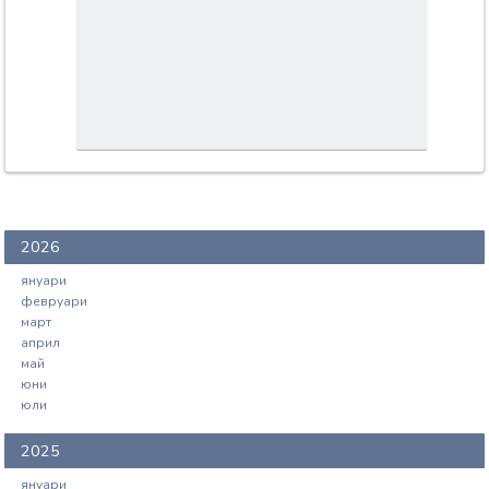
2026
януари
февруари
март
април
май
юни
юли
2025
януари