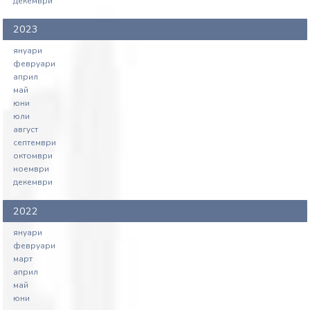
декември
2023
януари
февруари
април
май
юни
юли
август
септември
октомври
ноември
декември
2022
януари
февруари
март
април
май
юни