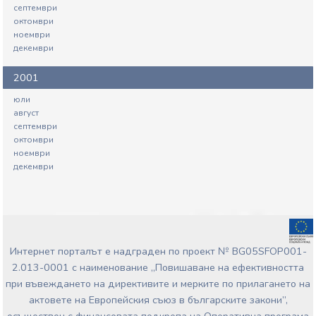
септември
октомври
ноември
декември
2001
юли
август
септември
октомври
ноември
декември
Интернет порталът е надграден по проект № BG05SFOP001-
2.013-0001 с наименование „Повишаване на ефективността
при въвеждането на директивите и мерките по прилагането на
актовете на Европейския съюз в българските закони”,