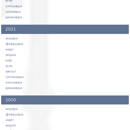
юли
октомври
ноември
декември
2021
януари
февруари
март
април
май
юли
август
септември
октомври
декември
2020
януари
февруари
март
април