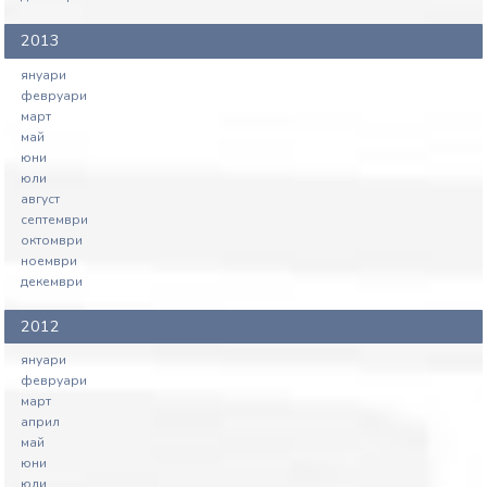
2013
януари
февруари
март
май
юни
юли
август
септември
октомври
ноември
декември
2012
януари
февруари
март
април
май
юни
юли