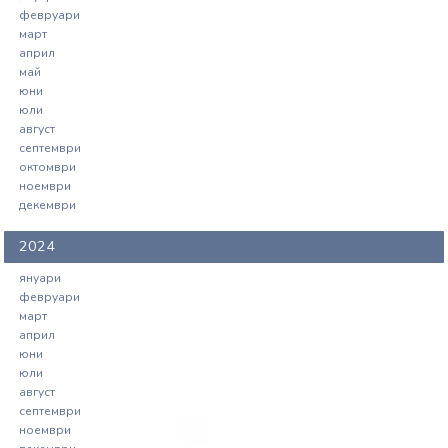
февруари
март
април
май
юни
юли
август
септември
октомври
ноември
декември
2024
януари
февруари
март
април
юни
юли
август
септември
ноември