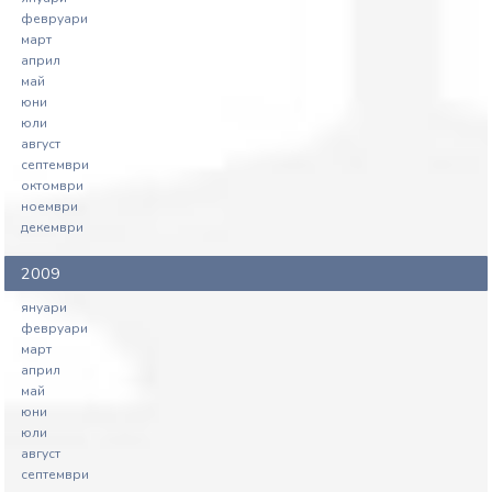
февруари
март
април
май
юни
юли
август
септември
октомври
ноември
декември
2009
януари
февруари
март
април
май
юни
юли
август
септември