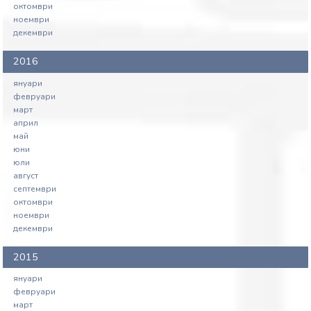
октомври
ноември
декември
2016
януари
февруари
март
април
май
юни
юли
август
септември
октомври
ноември
декември
2015
януари
февруари
март