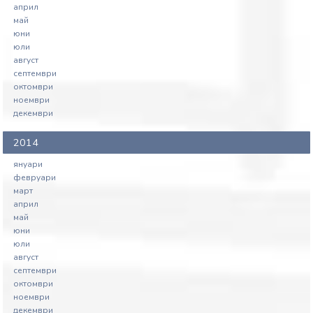
април
май
юни
юли
август
септември
октомври
ноември
декември
2014
януари
февруари
март
април
май
юни
юли
август
септември
октомври
ноември
декември