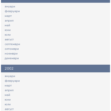
януари
февруари
март
април
май
юни
юли
август
септември
октомври
ноември
декември
2002
януари
февруари
март
април
май
юни
юли
август