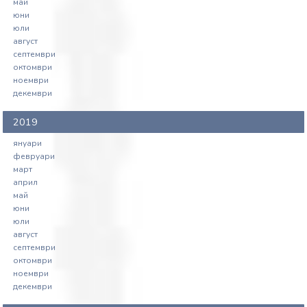
май
юни
юли
август
септември
октомври
ноември
декември
2019
януари
февруари
март
април
май
юни
юли
август
септември
октомври
ноември
декември