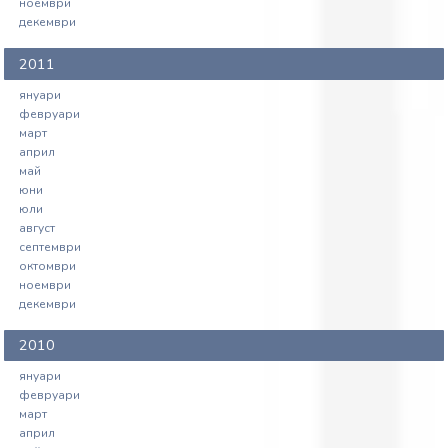
ноември
декември
2011
януари
февруари
март
април
май
юни
юли
август
септември
октомври
ноември
декември
2010
януари
февруари
март
април