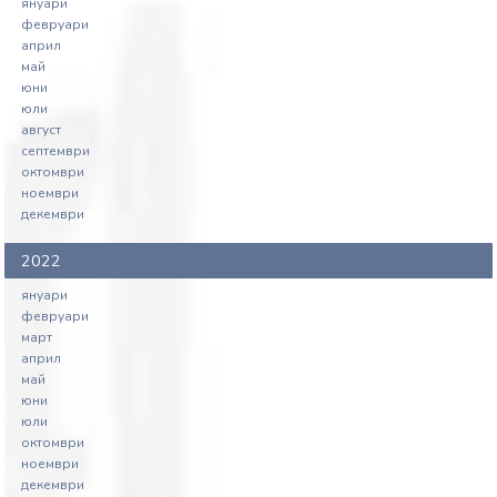
януари
февруари
април
май
юни
юли
август
септември
октомври
ноември
декември
2022
януари
февруари
март
април
май
юни
юли
октомври
ноември
декември