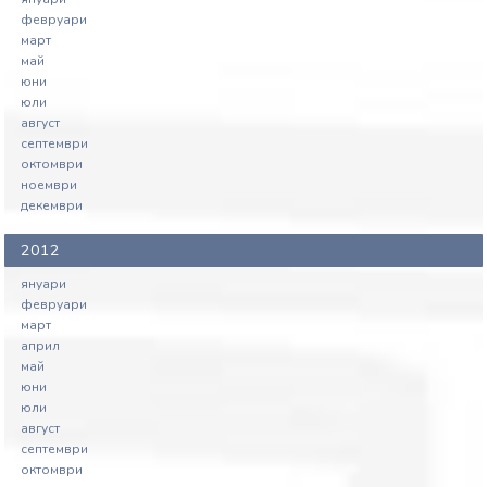
февруари
март
май
юни
юли
август
септември
октомври
ноември
декември
2012
януари
февруари
март
април
май
юни
юли
август
септември
октомври