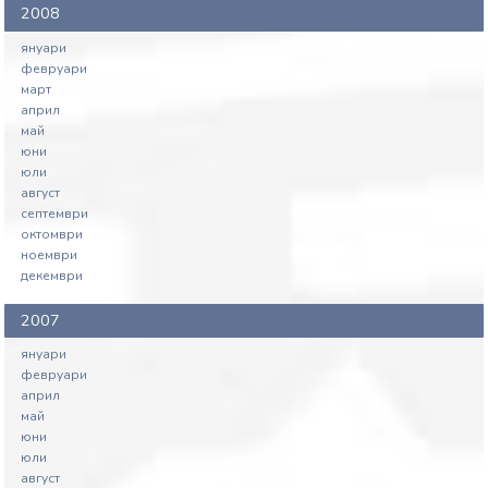
2008
януари
февруари
март
април
май
юни
юли
август
септември
октомври
ноември
декември
2007
януари
февруари
април
май
юни
юли
август