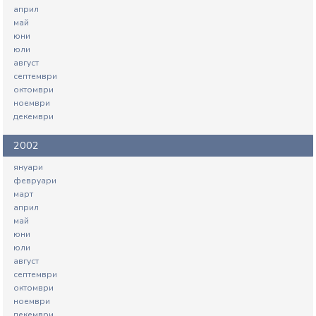
април
май
юни
юли
август
септември
октомври
ноември
декември
2002
януари
февруари
март
април
май
юни
юли
август
септември
октомври
ноември
декември