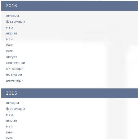
2016
януари
февруари
март
април
май
юни
юли
август
септември
октомври
ноември
декември
2015
януари
февруари
март
април
май
юни
юли