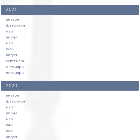
2021
януари
февруари
март
април
май
юли
август
септември
октомври
декември
2020
януари
февруари
март
април
май
юни
юли
август