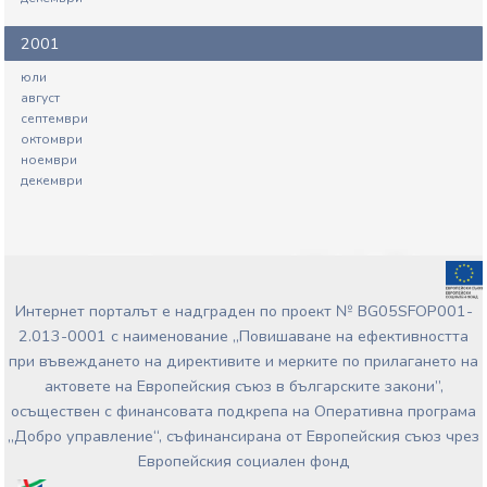
2001
юли
август
септември
октомври
ноември
декември
Интернет порталът е надграден по проект № BG05SFOP001-
2.013-0001 с наименование „Повишаване на ефективността
при въвеждането на директивите и мерките по прилагането на
актовете на Европейския съюз в българските закони”,
осъществен с финансовата подкрепа на Оперативна програма
„Добро управление“, съфинансирана от Европейския съюз чрез
Европейския социален фонд