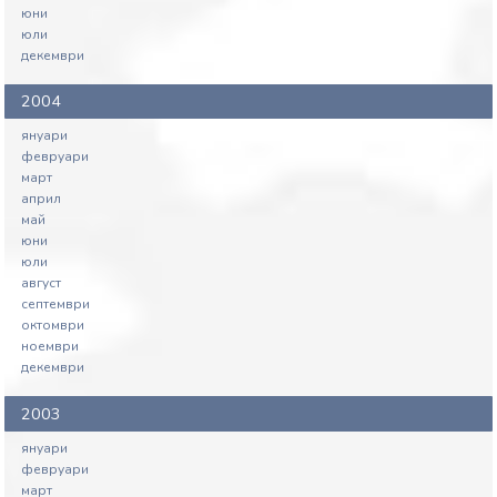
юни
юли
декември
2004
януари
февруари
март
април
май
юни
юли
август
септември
октомври
ноември
декември
2003
януари
февруари
март