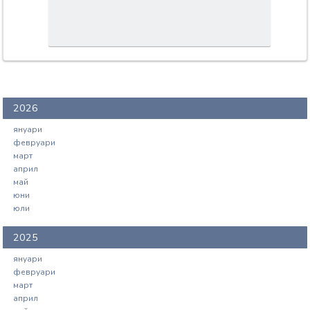
2026
януари
февруари
март
април
май
юни
юли
2025
януари
февруари
март
април