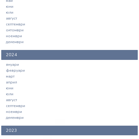
май
юни
юли
август
септември
октомври
ноември
декември
2024
януари
февруари
март
април
юни
юли
август
септември
ноември
декември
2023