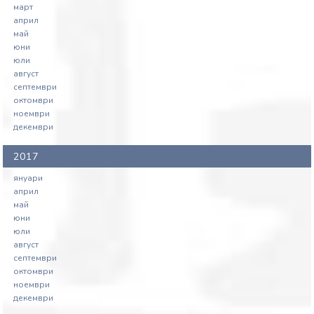
март
април
май
юни
юли
август
септември
октомври
ноември
декември
2017
януари
април
май
юни
юли
август
септември
октомври
ноември
декември