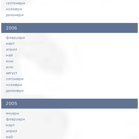
септември
ноември
декември
2006
февруари
март
април
май
юни
юли
август
октомври
ноември
декември
2005
януари
февруари
март
април
май