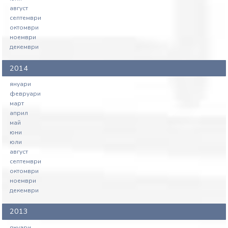
август
септември
октомври
ноември
декември
2014
януари
февруари
март
април
май
юни
юли
август
септември
октомври
ноември
декември
2013
януари