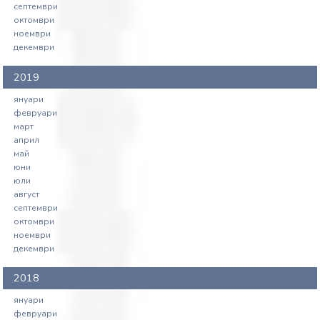
септември
октомври
ноември
декември
2019
януари
февруари
март
април
май
юни
юли
август
септември
октомври
ноември
декември
2018
януари
февруари