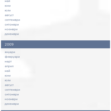
май
юни
юли
август
септември
октомври
ноември
декември
2009
януари
февруари
март
април
май
юни
юли
август
септември
октомври
ноември
декември