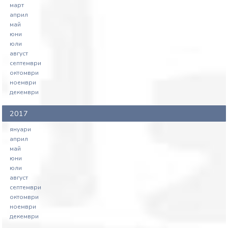
март
април
май
юни
юли
август
септември
октомври
ноември
декември
2017
януари
април
май
юни
юли
август
септември
октомври
ноември
декември