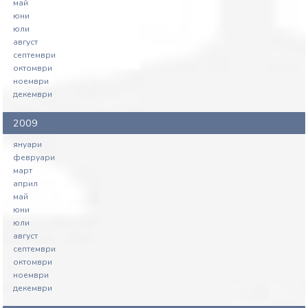
май
юни
юли
август
септември
октомври
ноември
декември
2009
януари
февруари
март
април
май
юни
юли
август
септември
октомври
ноември
декември