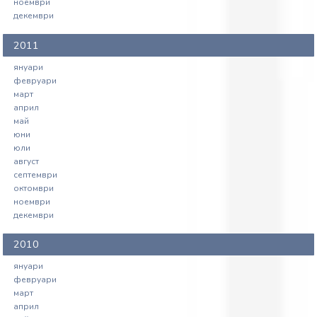
ноември
декември
2011
януари
февруари
март
април
май
юни
юли
август
септември
октомври
ноември
декември
2010
януари
февруари
март
април