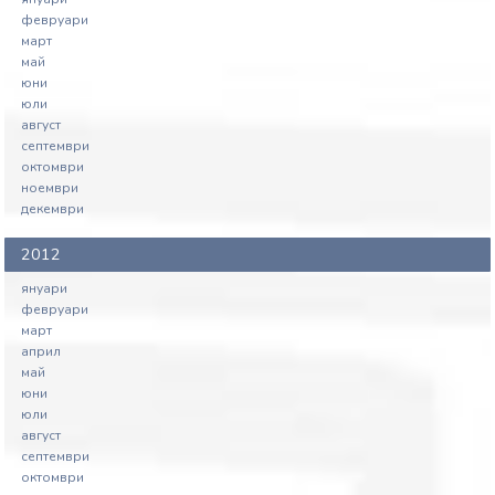
февруари
март
май
юни
юли
август
септември
октомври
ноември
декември
2012
януари
февруари
март
април
май
юни
юли
август
септември
октомври