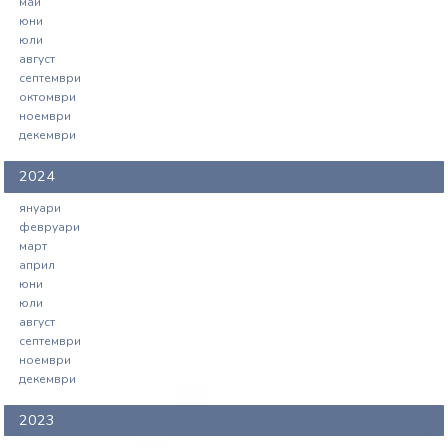
май
юни
юли
август
септември
октомври
ноември
декември
2024
януари
февруари
март
април
юни
юли
август
септември
ноември
декември
2023