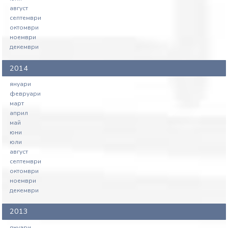
август
септември
октомври
ноември
декември
2014
януари
февруари
март
април
май
юни
юли
август
септември
октомври
ноември
декември
2013
януари