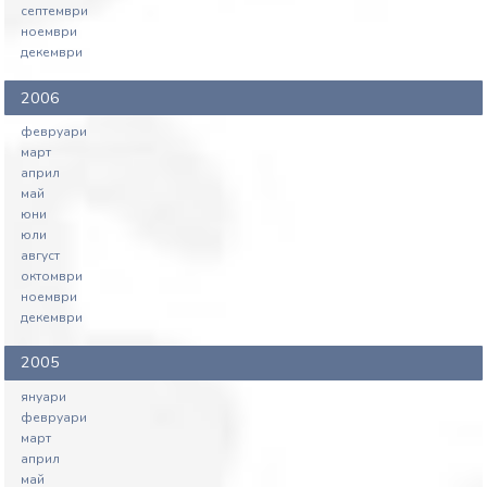
септември
ноември
декември
2006
февруари
март
април
май
юни
юли
август
октомври
ноември
декември
2005
януари
февруари
март
април
май