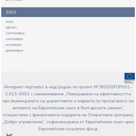
2001
юли
август
септември
октомври
ноември
декември
Интернет порталът е надграден по проект № BG05SFOP001-
2.013-0001 с наименование „Повишаване на ефективността
при въвеждането на директивите и мерките по прилагането на
актовете на Европейския съюз в българските закони”,
осъществен с финансовата подкрепа на Оперативна програма
„Добро управление“, съфинансирана от Европейския съюз чрез
Европейския социален фонд