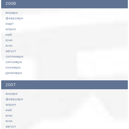
2008
януари
февруари
март
април
май
юни
юли
август
септември
октомври
ноември
декември
2007
януари
февруари
април
май
юни
юли
август