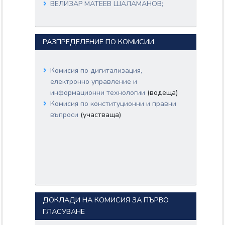
ВЕЛИЗАР МАТЕЕВ ШАЛАМАНОВ;
СТЕЛА ДИМИТРОВА НИКОЛОВА;
ЕЛИСАВЕТА ДИМИТРОВА
БЕЛОБРАДОВА;
РАЗПРЕДЕЛЕНИЕ ПО КОМИСИИ
НАДЕЖДА ГЕОРГИЕВА ЙОРДАНОВА;
КАЛОЯН МИЛКОВ ЯНКОВ;
ИВАН ЙОРДАНОВ ДИМИТРОВ;
Комисия по дигитализация,
ДИМИТЪР ПЕТРОВ СЯРОВ;
електронно управление и
СВИЛЕН ЦОНЕВ АНДРЕЕВ;
информационни технологии
(водеща)
БОРИСЛАВ ДИМИТРОВ САНДОВ;
Комисия по конституционни и правни
ТАНЯ КОЙЧЕВА АНДРЕЕВА;
въпроси
(участваща)
АЛЕКСАНДЪР ДИМИТРОВ
СИМИДЧИЕВ;
ГЕОРГИ ЙОРДАНОВ ГАНЕВ;
ЗОРНИЦА ВЕЛИНОВА СТРАТИЕВА;
ДОКЛАДИ НА КОМИСИЯ ЗА ПЪРВО
ГЛАСУВАНЕ