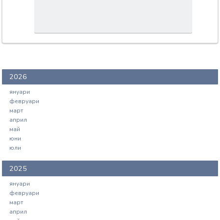
2026
януари
февруари
март
април
май
юни
юли
2025
януари
февруари
март
април