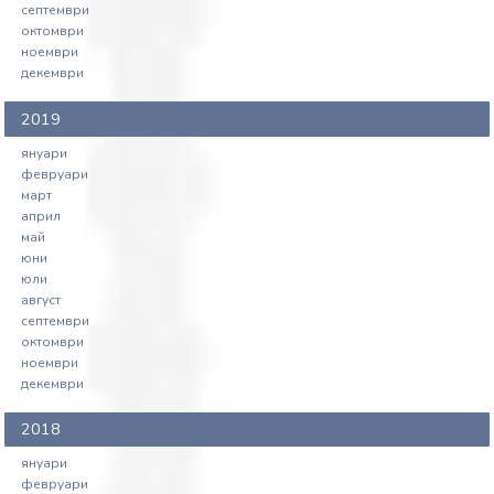
септември
октомври
ноември
декември
2019
януари
февруари
март
април
май
юни
юли
август
септември
октомври
ноември
декември
2018
януари
февруари