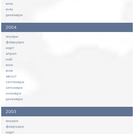
юни
юли
декември
2004
януари
февруари
март
април
май
юни
юли
август
септември
октомври
ноември
декември
2003
януари
февруари
март