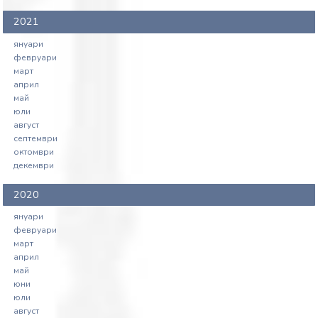
2021
януари
февруари
март
април
май
юли
август
септември
октомври
декември
2020
януари
февруари
март
април
май
юни
юли
август