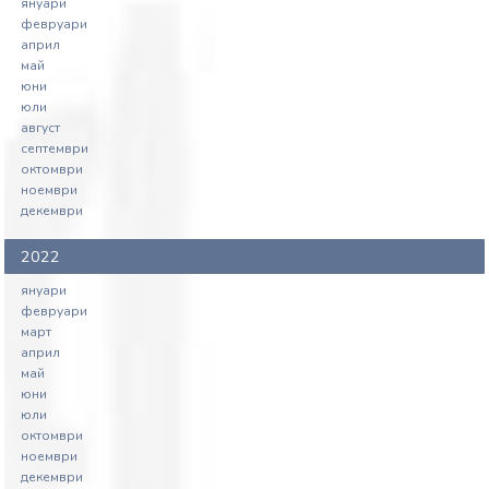
януари
февруари
април
май
юни
юли
август
септември
октомври
ноември
декември
2022
януари
февруари
март
април
май
юни
юли
октомври
ноември
декември