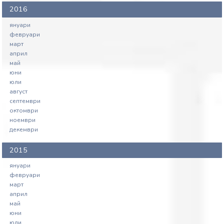
2016
януари
февруари
март
април
май
юни
юли
август
септември
октомври
ноември
декември
2015
януари
февруари
март
април
май
юни
юли