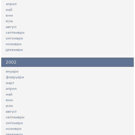
април
май
юни
юли
август
септември
октомври
ноември
декември
2002
януари
февруари
март
април
май
юни
юли
август
септември
октомври
ноември
декември