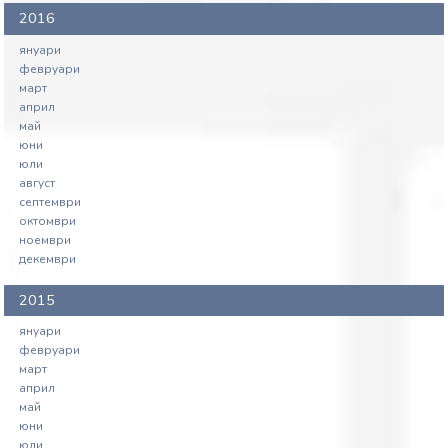
2016
януари
февруари
март
април
май
юни
юли
август
септември
октомври
ноември
декември
2015
януари
февруари
март
април
май
юни
юли