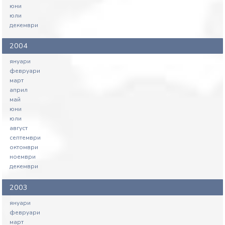
юни
юли
декември
2004
януари
февруари
март
април
май
юни
юли
август
септември
октомври
ноември
декември
2003
януари
февруари
март