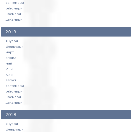
септември
октомври
ноември
декември
2019
януари
февруари
март
април
май
юни
юли
август
септември
октомври
ноември
декември
2018
януари
февруари