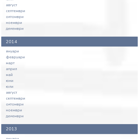
август
септември
октомври
ноември
декември
2014
януари
февруари
март
април
май
юни
юли
август
септември
октомври
ноември
декември
2013
януари