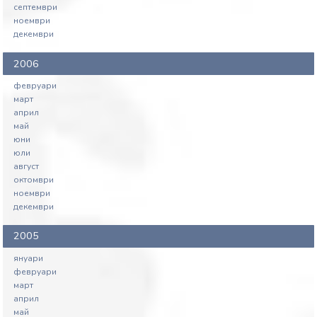
септември
ноември
декември
2006
февруари
март
април
май
юни
юли
август
октомври
ноември
декември
2005
януари
февруари
март
април
май