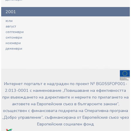
2001
юли
август
септември
октомври
ноември
декември
Интернет порталът е надграден по проект № BG05SFOP001-
2.013-0001 с наименование „Повишаване на ефективността
при въвеждането на директивите и мерките по прилагането на
актовете на Европейския съюз в българските закони”,
осъществен с финансовата подкрепа на Оперативна програма
„Добро управление“, съфинансирана от Европейския съюз чрез
Европейския социален фонд