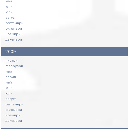
май
юни
юли
август
септември
октомври
ноември
декември
2009
януари
февруари
март
април
май
юни
юли
август
септември
октомври
ноември
декември