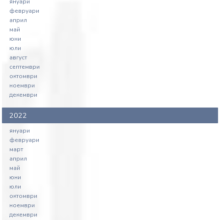
януари
февруари
април
май
юни
юли
август
септември
октомври
ноември
декември
2022
януари
февруари
март
април
май
юни
юли
октомври
ноември
декември