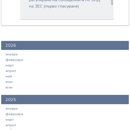
на ЗЕС (първо гласуване)
2026
януари
февруари
март
април
май
юни
юли
2025
януари
февруари
март
април