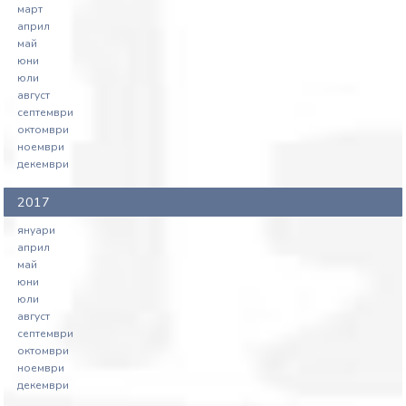
март
април
май
юни
юли
август
септември
октомври
ноември
декември
2017
януари
април
май
юни
юли
август
септември
октомври
ноември
декември