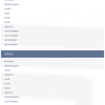
февруари
март
май
юни
юли
август
септември
октомври
ноември
декември
2012
януари
февруари
март
април
май
юни
юли
август
септември
октомври