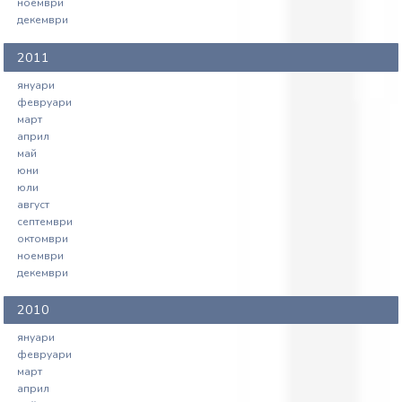
ноември
декември
2011
януари
февруари
март
април
май
юни
юли
август
септември
октомври
ноември
декември
2010
януари
февруари
март
април