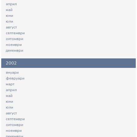
април
май
юни
юли
август
септември
октомври
ноември
декември
2002
януари
февруари
март
април
май
юни
юли
август
септември
октомври
ноември
декември