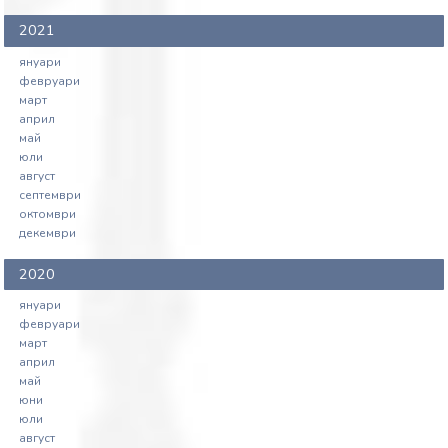
2021
януари
февруари
март
април
май
юли
август
септември
октомври
декември
2020
януари
февруари
март
април
май
юни
юли
август