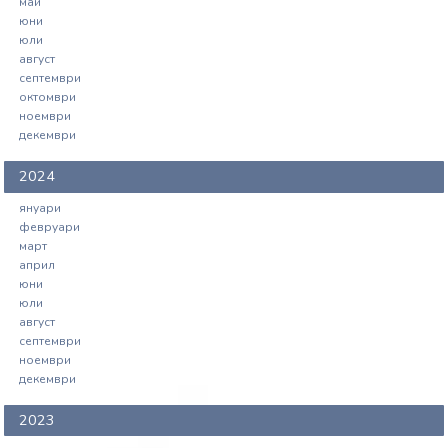
май
юни
юли
август
септември
октомври
ноември
декември
2024
януари
февруари
март
април
юни
юли
август
септември
ноември
декември
2023