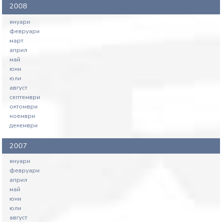
2008
януари
февруари
март
април
май
юни
юли
август
септември
октомври
ноември
декември
2007
януари
февруари
април
май
юни
юли
август