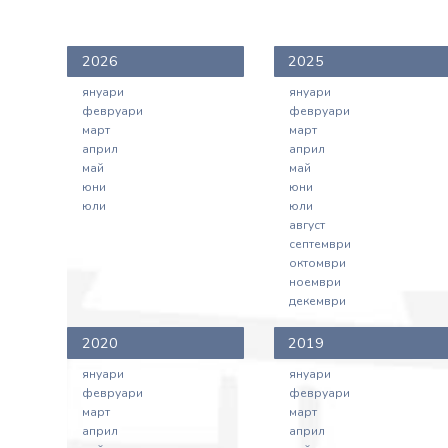
2026
2025
януари
януари
февруари
февруари
март
март
април
април
май
май
юни
юни
юли
юли
август
септември
октомври
ноември
декември
2020
2019
януари
януари
февруари
февруари
март
март
април
април