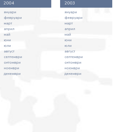
2004
2003
януари
януари
февруари
февруари
март
март
април
април
май
май
юни
юни
юли
юли
август
август
септември
септември
октомври
октомври
ноември
ноември
декември
декември