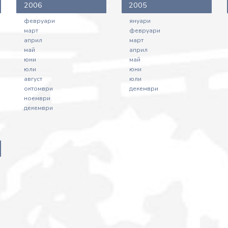
2006
2005
февруари
януари
март
февруари
април
март
май
април
юни
май
юли
юни
август
юли
октомври
декември
ноември
декември