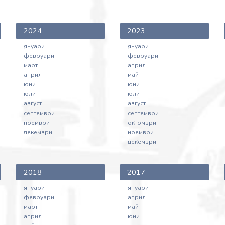
2024
2023
януари
януари
февруари
февруари
март
април
април
май
юни
юни
юли
юли
август
август
септември
септември
ноември
октомври
декември
ноември
декември
2018
2017
януари
януари
февруари
април
март
май
април
юни