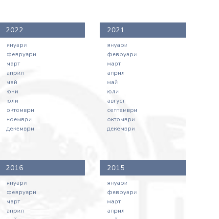
2022
2021
януари
януари
февруари
февруари
март
март
април
април
май
май
юни
юли
юли
август
октомври
септември
ноември
октомври
декември
декември
2016
2015
януари
януари
февруари
февруари
март
март
април
април