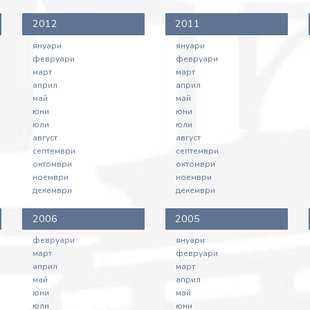
Семейния кодекс, № 51-553-37-21
2012
2011
(второ гласуване)
09/05/2025 - Становище на
януари
януари
Фондация "Будителките" относно
февруари
февруари
март
март
общ законопроект за изменение и
април
април
допълнение на Семейния кодекс,
май
май
№ 51-553-37-21 (второ гласуване)
юни
юни
09/05/2025 - Становище на
юли
юли
Александрина Павлова относно
август
август
общ законопроект за изменение и
септември
септември
октомври
октомври
допълнение на Семейния кодекс,
ноември
ноември
№ 51-553-37-21 (второ гласуване)
декември
декември
09/05/2025 - Становище на
Павлина Димитрова относно общ
2006
2005
законопроект за изменение и
допълнение на Семейния кодекс,
февруари
януари
март
февруари
№ 51-553-37-21 (второ гласуване)
април
март
09/05/2025 - Становище на Йоана
май
април
Неделчева относно общ
юни
май
законопроект за изменение и
юли
юни