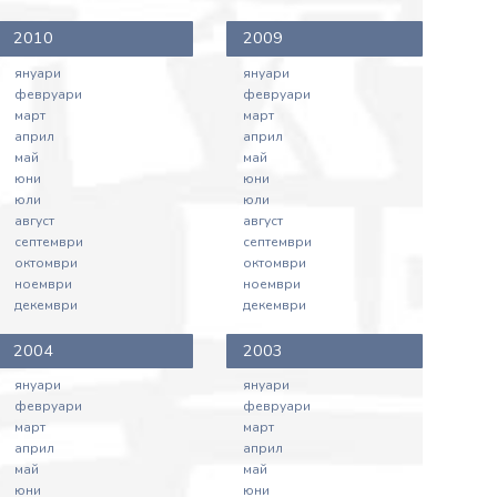
2010
2009
януари
януари
февруари
февруари
март
март
април
април
май
май
юни
юни
юли
юли
август
август
септември
септември
октомври
октомври
ноември
ноември
декември
декември
2004
2003
януари
януари
февруари
февруари
март
март
април
април
май
май
юни
юни