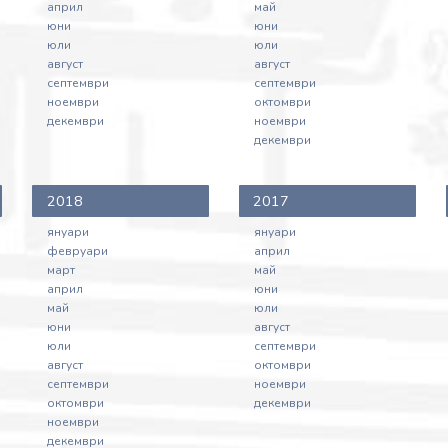
№ 51-553-37-21 (второ гласуване)
април
май
ИВАНОВА;
07/05/2025 - Становище на
юни
юни
МАЯ ЙОРДАНОВА
юли
юли
ДИМИТРОВА;
Севастияна Залозная относно общ
НИНА БОРИСОВА
август
август
законопроект за изменение и
ДИМИТРОВА;
септември
септември
допълнение на Семейния кодекс,
Документи:
ноември
октомври
№ 51-553-37-21 (второ гласуване)
декември
ноември
51-554-04-202.pdf
07/05/2025 - Становище на Яна
Входящ номер: 51-554-00-
декември
Лолова относно общ законопроект
134
за изменение и допълнение на
Дата: 27/05/2025
2018
2017
Семейния кодекс, № 51-553-37-21
Вносители:
(второ гласуване)
Документи:
януари
януари
07/05/2025 - Становище на
51-554-00-134.pdf
февруари
април
Национална асоциация "Поход за
Входящ номер: 51-554-04-
март
май
семейството" относно общ
април
юни
203
май
юли
законопроект за изменение и
Дата: 27/05/2025
юни
август
допълнение на Семейния кодекс,
Вносители:
юли
септември
№ 51-553-37-21 (второ гласуване)
ЛАРИСА БОРИСОВА
август
октомври
САВОВА;
07/05/2025 - Становище на
септември
ноември
Документи:
Фондация "Асоциация Анимус"
октомври
декември
51-554-04-203.pdf
относно общ законопроект за
ноември
декември
изменение и допълнение на