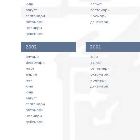
юли
август
август
септември
септември
ноември
октомври
декември
ноември
декември
2002
2001
януари
юли
февруари
август
март
септември
април
октомври
май
ноември
юни
декември
юли
август
септември
октомври
ноември
декември