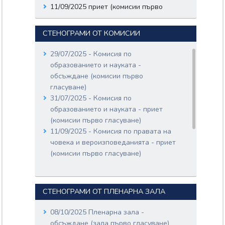
11/09/2025 приет (комисии първо
ДИМИТРОВА
БЕЛОБРАДОВА;
гласуване)
Комисия по правата на
Документи:
човека и вероизповеданията
СТЕНОГРАМИ ОТ КОМИСИИ
51-554-04-324.pdf
08/10/2025 внесен (зала първо
Входящ номер: 51-554-04-
гласуване)
29/07/2025 - Комисия по
325
08/10/2025 обсъждане (зала първо
образованието и науката -
Дата: 05/11/2025
гласуване)
Пленарно заседание
обсъждане (комисии първо
Вносители:
08/10/2025 обсъждане (зала първо
гласуване)
ТОМА ЛЮБОМИРОВ
гласуване)
Пленарно заседание
31/07/2025 - Комисия по
БИКОВ;
08/10/2025 приет (зала първо
ДИМИТЪР СТОЙКОВ
образованието и науката - приет
НИКОЛОВ;
гласуване)
(комисии първо гласуване)
КРАСЕН ГЕОРГИЕВ
11/09/2025 - Комисия по правата на
КРЪСТЕВ;
човека и вероизповеданията - приет
ДЕНИЦА ПЛАМЕНОВА
НИКОЛОВА;
(комисии първо гласуване)
СТЕФАН АПОСТОЛОВ
11/09/2025 - Комисия по правата на
АПОСТОЛОВ;
човека и вероизповеданията - приет
ХРИСТО БОГОМИЛОВ
(комисии първо гласуване)
ТЕРЗИЙСКИ;
СТЕНОГРАМИ ОТ ПЛЕНАРНА ЗАЛА
МЛАДЕН НАЙДЕНОВ
МАРИНОВ;
08/10/2025 Пленарна зала -
ЯБЛЕНКА ДИМИТРОВА
обсъждане (зала първо гласуване)
ТРАЙКОВА;