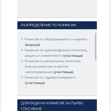
РАЗПРЕДЕЛЕНИЕ ПО КОМИСИИ
Комисия по образованието и науката
(водеща)
Комисия по демографската политика,
децата и семейството
(участваща)
Комисия по регионална политика,
благоустройство и местно
самоуправление
(участваща)
Комисия по здравеопазването
(участваща)
Комисия по труда и социалната
политика
(участваща)
Комисия по правата на човека и
ДОКЛАДИ НА КОМИСИЯ ЗА ПЪРВО
вероизповеданията
(участваща)
ГЛАСУВАНЕ
Комисия по електронно управление и