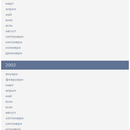
март
април
май
юни
юли
август
септември
октомври
ноември
декември
2002
януари
февруари
март
април
май
юни
юли
август
септември
октомври
ноември