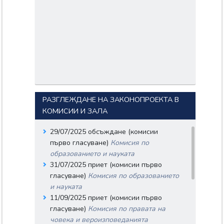
Входящ номер: 51-554-04-
322
Дата: 04/11/2025
Вносители:
КОСТА ГЕОРГИЕВ
СТОЯНОВ;
Документи:
51-554-04-322.pdf
Входящ номер: 51-554-04-
323
РАЗГЛЕЖДАНЕ НА ЗАКОНОПРОЕКТА В
Дата: 04/11/2025
КОМИСИИ И ЗАЛА
Вносители:
ДАНИЕЛ
29/07/2025 обсъждане (комисии
СТАНИСЛАВОВ
първо гласуване)
Комисия по
ПРОДАНОВ;
образованието и науката
Документи:
31/07/2025 приет (комисии първо
51-554-04-323.pdf
гласуване)
Комисия по образованието
Входящ номер: 51-554-04-
и науката
324
11/09/2025 приет (комисии първо
Дата: 04/11/2025
гласуване)
Комисия по правата на
Вносители:
човека и вероизповеданията
ЕЛИСАВЕТА