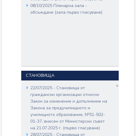
08/10/2025 Пленарна зала -
ГЕОРГИ ИВАНОВ
ГЕОРГИЕВ;
обсъждане (зала първо гласуване)
НИКОЛАЙ НИДАЛ
АЛГАФАРИ;
Документи:
51-554-04-325.pdf
Входящ номер: 51-554-04-
326
Дата: 05/11/2025
Вносители:
ФАТИМА ИСМАИЛ
ЙЪЛДЪС;
СТАНОВИЩА
ИСМАИЛ ЮСМЕН
ОСМАН;
22/07/2025 - Становища от
ИСКРА ДИМИТРОВА
МИХАЙЛОВА-
граждански организации относно
КОПАРОВА;
Закон за изменение и допълнение на
Документи:
Закона за предучилищното и
51-554-04-326.pdf
училищното образование, №51-502-
Входящ номер: 51-554-04-
01-37, внесен от Министерски съвет
327
на 21.07.2025 г. (първо гласуване)
Дата: 05/11/2025
28/07/2025 - Становища от