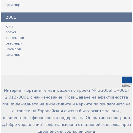
декември
2001
юли
август
септември
октомври
ноември
декември
Интернет порталът е надграден по проект № BG05SFOP001-
2.013-0001 с наименование „Повишаване на ефективността
при въвеждането на директивите и мерките по прилагането на
актовете на Европейския съюз в българските закони”,
осъществен с финансовата подкрепа на Оперативна програма
„Добро управление“, съфинансирана от Европейския съюз чрез
Европейския социален фонд