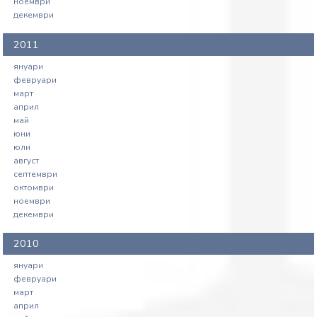
ноември
декември
2011
януари
февруари
март
април
май
юни
юли
август
септември
октомври
ноември
декември
2010
януари
февруари
март
април