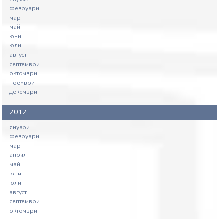
февруари
март
май
юни
юли
август
септември
октомври
ноември
декември
2012
януари
февруари
март
април
май
юни
юли
август
септември
октомври