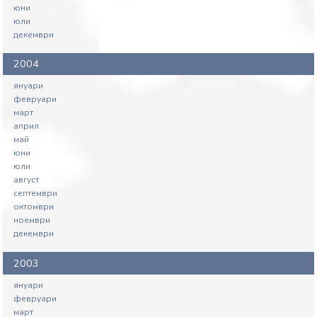
юни
юли
декември
2004
януари
февруари
март
април
май
юни
юли
август
септември
октомври
ноември
декември
2003
януари
февруари
март