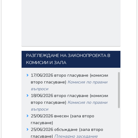
СЛАВОВ;
БОЖИДАР ПЛАМЕНОВ
БОЖАНОВ;
ЙОРДАН ЯВОРОВ
ИВАНОВ;
ЛЮБЕН ИВАНОВ
ИВАНОВ;
Документи:
52-654-04-29.pdf
Входящ номер: 52-654-04-30
РАЗГЛЕЖДАНЕ НА ЗАКОНОПРОЕКТА В
Дата: 05/06/2026
КОМИСИИ И ЗАЛА
Вносители:
АЛЕКСАНДРА ЙОВЧЕВА
17/06/2026 второ гласуване (комисии
ВЪЛЧЕВА;
второ гласуване)
Комисия по правни
ДАНИЕЛА НИКОЛОВА
въпроси
НИКОЛОВА-КЪРШЕВА;
18/06/2026 второ гласуване (комисии
ДИМИТЪР БИСЕРОВ
ПЕТРОВ;
второ гласуване)
Комисия по правни
СИЛВИЯ ТОШКОВА
въпроси
ХРИСТОВА;
25/06/2026 внесен (зала второ
НИКОЛЕТА КОСТОВА
гласуване)
ТОДОРОВА;
25/06/2026 обсъждане (зала второ
ЕЛЕНА МАРГАРИТОВА
НОНЕВА;
гласуване)
Пленарно заседание