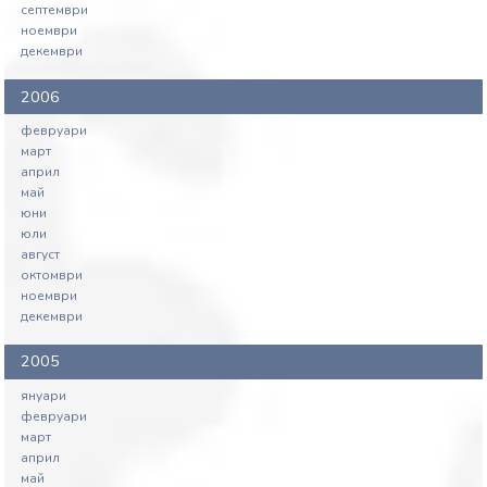
септември
ноември
декември
2006
февруари
март
април
май
юни
юли
август
октомври
ноември
декември
2005
януари
февруари
март
април
май