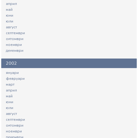
април
май
юни
юли
август
септември
октомври
ноември
декември
2002
януари
февруари
март
април
май
юни
юли
август
септември
октомври
ноември
декември