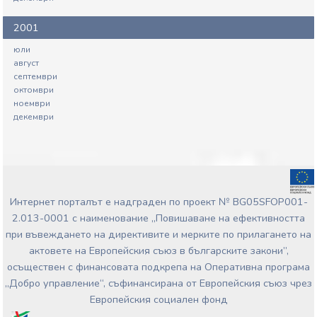
2001
юли
август
септември
октомври
ноември
декември
Интернет порталът е надграден по проект № BG05SFOP001-
2.013-0001 с наименование „Повишаване на ефективността
при въвеждането на директивите и мерките по прилагането на
актовете на Европейския съюз в българските закони”,
осъществен с финансовата подкрепа на Оперативна програма
„Добро управление“, съфинансирана от Европейския съюз чрез
Европейския социален фонд