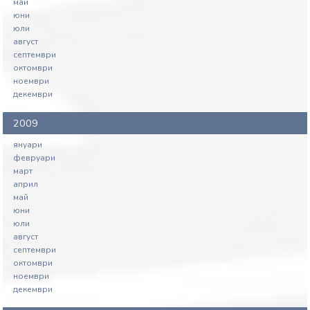
май
юни
юли
август
септември
октомври
ноември
декември
2009
януари
февруари
март
април
май
юни
юли
август
септември
октомври
ноември
декември