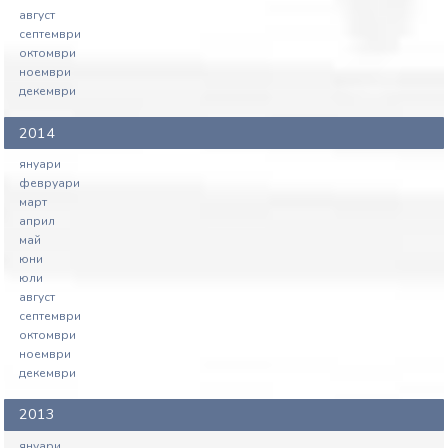
август
септември
октомври
ноември
декември
2014
януари
февруари
март
април
май
юни
юли
август
септември
октомври
ноември
декември
2013
януари