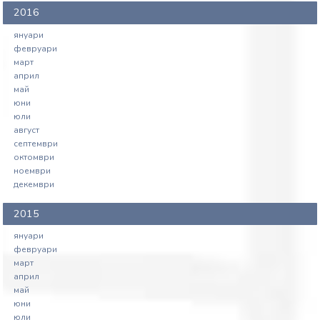
власт (второ гласуване)
2016
януари
февруари
март
април
май
юни
юли
август
септември
октомври
ноември
декември
2015
януари
февруари
март
април
май
юни
юли