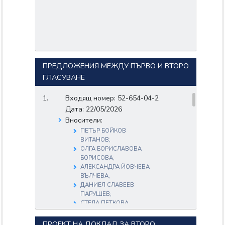
ПРЕДЛОЖЕНИЯ МЕЖДУ ПЪРВО И ВТОРО
ГЛАСУВАНЕ
Входящ номер: 52-654-04-2
Дата: 22/05/2026
Вносители:
ПЕТЪР БОЙКОВ
ВИТАНОВ;
ОЛГА БОРИСЛАВОВА
БОРИСОВА;
АЛЕКСАНДРА ЙОВЧЕВА
ВЪЛЧЕВА;
ДАНИЕЛ СЛАВЕЕВ
ПАРУШЕВ;
СТЕЛА ПЕТКОВА
ЗАГОРЧЕВА-
СЕРАФИМОВА;
ПРОЕКТ НА ДОКЛАД ЗА ВТОРО