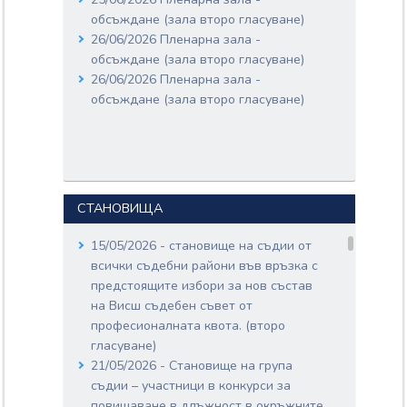
Входящ номер: 52-654-04-32
обсъждане (зала второ гласуване)
Дата: 05/06/2026
26/06/2026 Пленарна зала -
Вносители:
обсъждане (зала второ гласуване)
ВЕЛИСЛАВ ВЕЛИЧКОВ
26/06/2026 Пленарна зала -
ВЕЛИЧКОВ;
обсъждане (зала второ гласуване)
Документи:
52-654-04-32.pdf
СТАНОВИЩА
15/05/2026 - становище на съдии от
всички съдебни райони във връзка с
предстоящите избори за нов състав
на Висш съдебен съвет от
професионалната квота. (второ
гласуване)
21/05/2026 - Становище на група
съдии – участници в конкурси за
повишаване в длъжност в окръжните