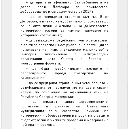
– да прилагат ефективно, без забавяне и на
добра воля Договора за приятелство,
добросъседство и сътрудничество от 2017 г.;
– да се придържат стриктно към чл. 8 от
Договора, а именно към „обективното, основаващо
се на автентични и основани на доказателства
исторически извори за научно тълкуване на
историческите събития“;
– да се въздържат от действия, които се свързват
с опити за подкрепа и насърчаване на претенции за
признаване на т.нар. „македонско малцинство“ в
България, включително в международни
организации като Съвета на Европа и
многостранни формати;
– да бъдат реабилитирани жертвите и
репресираните заради българското им
самосъзнание;
– да се придържат стриктно към установената и
ратифицирана от парламентите на двете страни
клауза по отношение на официалния език на
Република Северна Македония;
– да прилагат изцяло договореностите,
постигнати в рамките на Съвместната
мултидисциплинарна експертна комисия по
исторически и образователни въпроси, като същите
бъдат отразени в учебните програми и материали в
най-кратки срокове;