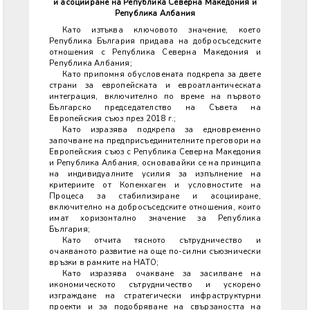
и асоцииране на Република Северна Македония и
Република Албания
Като изтъква ключовото значение, което
Република България придава на добросъседските
отношения с Република Северна Македония и
Република Албания;
Като припомня обусловената подкрепа за двете
страни за европейската и евроатлантическата
интеграция, включително по време на първото
Българско председателство на Съвета на
Европейския съюз през 2018 г.;
Като изразява подкрепа за едновременно
започване на предприсъединителните преговори на
Европейския съюз с Република Северна Македония
и Република Албания, основавайки се на принципа
на индивидуалните усилия за изпълнение на
критериите от Копенхаген и условностите на
Процеса за стабилизиране и асоцииране,
включително на добросъседските отношения, които
имат хоризонтално значение за Република
България;
Като отчита тясното сътрудничество и
очакваното развитие на още по-силни съюзнически
връзки в рамките на НАТО;
Като изразява очакване за засилване на
икономическото сътрудничество и ускорено
изграждане на стратегически инфраструктурни
проекти и за подобряване на свързаността на