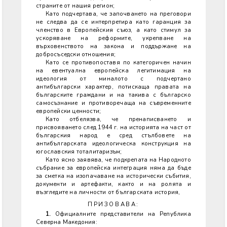
страните от нашия регион;
Като подчертава, че започването на преговори
не следва да се интерпретира като гаранция за
членство в Европейския съюз, а като стимул за
ускоряване на реформите, укрепване на
върховенството на закона и поддържане на
добросъседски отношения;
Като се противопоставя по категоричен начин
на евентуална европейска легитимация на
идеология от миналото с подчертано
антибългарски характер, потискаща правата на
българските граждани и на такива с българско
самосъзнание и противоречаща на съвременните
европейски ценности;
Като отбелязва, че пренаписването и
присвояването след 1944 г. на историята на част от
българския народ е сред стълбовете на
антибългарската идеологическа конструкция на
югославския тоталитаризъм;
Като ясно заявява, че подкрепата на Народното
събрание за европейска интеграция няма да бъде
за сметка на изопачаване на исторически събития,
документи и артефакти, както и на ролята и
възгледите на личности от българската история,
ПРИЗОВАВА:
1.
Официалните представители на Република
Северна Македония: