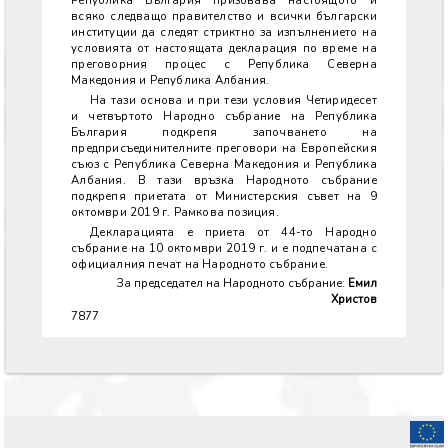
Република България призовава настоящото и
всяко следващо правителство и всички български
институции да следят стриктно за изпълнението на
условията от настоящата декларация по време на
преговорния процес с Република Северна
Македония и Република Албания.
На тази основа и при тези условия Четиридесет
и четвъртото Народно събрание на Република
България подкрепя започването на
предприсъединителните преговори на Европейския
съюз с Република Северна Македония и Република
Албания. В тази връзка Народното събрание
подкрепя приетата от Министерския съвет на 9
октомври 2019 г. Рамкова позиция.
Декларацията е приета от 44-то Народно
събрание на 10 октомври 2019 г. и е подпечатана с
официалния печат на Народното събрание.
За председател на Народното събрание:
Емил
Христов
7877