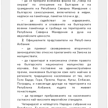
– да се прекрати всякаква форма на „говор на
омраза“ по отношение на България и на
гражданите на Република Северна Македония с
българско самосъзнание, включително в медии,
надписи на паметници, паметни плочи и др.;
– да съдействат за издирването,
възстановяването и опазването на българските
военни паметници и гробища на територията на
Република Северна Македония в духа на
европейските ценности.
2.
Официалните представители на Репуб-лика
Албания:
– да приемат своевременно вторичното
законодателство относно прилагането на Закона за
малцинствата;
– да гарантират в максимална степен правото
на българското национално малцинство да
изучава, без поставяне на административни
пречки, книжовния български език като майчин в
регионите, традиционно населявани от тях, като
Голо Бърдо, Гора, Преспа, Корча, Кукъс, Елбасан,
Поградец, и навсякъде другаде на територията на
Република Албания, където те живеят
понастоящем;
– да проведат преброяването на населението
съгласно най-високите европейски стандарти.
Четиридесет и четвъртото Народно събрание на