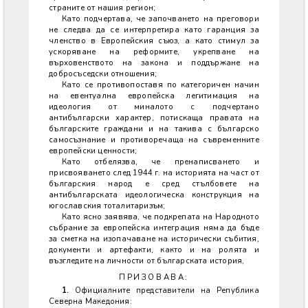
страните от нашия регион;
Като подчертава, че започването на преговори
не следва да се интерпретира като гаранция за
членство в Европейския съюз, а като стимул за
ускоряване на реформите, укрепване на
върховенството на закона и поддържане на
добросъседски отношения;
Като се противопоставя по категоричен начин
на евентуална европейска легитимация на
идеология от миналото с подчертано
антибългарски характер, потискаща правата на
българските граждани и на такива с българско
самосъзнание и противоречаща на съвременните
европейски ценности;
Като отбелязва, че пренаписването и
присвояването след 1944 г. на историята на част от
българския народ е сред стълбовете на
антибългарската идеологическа конструкция на
югославския тоталитаризъм;
Като ясно заявява, че подкрепата на Народното
събрание за европейска интеграция няма да бъде
за сметка на изопачаване на исторически събития,
документи и артефакти, както и на ролята и
възгледите на личности от българската история,
ПРИЗОВАВА:
1.
Официалните представители на Република
Северна Македония: