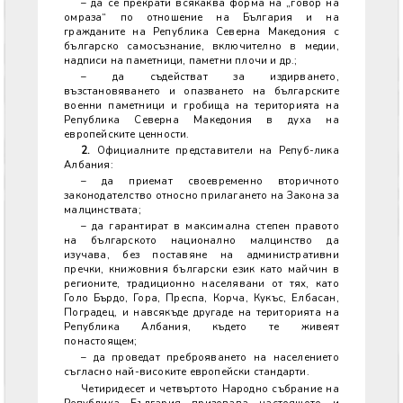
– да се прекрати всякаква форма на „говор на
омраза“ по отношение на България и на
гражданите на Република Северна Македония с
българско самосъзнание, включително в медии,
надписи на паметници, паметни плочи и др.;
– да съдействат за издирването,
възстановяването и опазването на българските
военни паметници и гробища на територията на
Република Северна Македония в духа на
европейските ценности.
2.
Официалните представители на Репуб-лика
Албания:
– да приемат своевременно вторичното
законодателство относно прилагането на Закона за
малцинствата;
– да гарантират в максимална степен правото
на българското национално малцинство да
изучава, без поставяне на административни
пречки, книжовния български език като майчин в
регионите, традиционно населявани от тях, като
Голо Бърдо, Гора, Преспа, Корча, Кукъс, Елбасан,
Поградец, и навсякъде другаде на територията на
Република Албания, където те живеят
понастоящем;
– да проведат преброяването на населението
съгласно най-високите европейски стандарти.
Четиридесет и четвъртото Народно събрание на