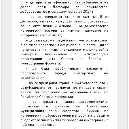
– да прилагат ефективно, без забавяне и на
добра воля Договора за приятелство,
добросъседство и сътрудничество от 2017 г.;
– да се придържат стриктно към чл. 8 от
Договора, а именно към „обективното, основаващо
се на автентични и основани на доказателства
исторически извори за научно тълкуване на
историческите събития“;
– да се въздържат от действия, които се свързват
с опити за подкрепа и насърчаване на претенции за
признаване на т.нар. „македонско малцинство“ в
България, включително в международни
организации като Съвета на Европа и
многостранни формати;
– да бъдат реабилитирани жертвите и
репресираните заради българското им
самосъзнание;
– да се придържат стриктно към установената и
ратифицирана от парламентите на двете страни
клауза по отношение на официалния език на
Република Северна Македония;
– да прилагат изцяло договореностите,
постигнати в рамките на Съвместната
мултидисциплинарна експертна комисия по
исторически и образователни въпроси, като същите
бъдат отразени в учебните програми и материали в
най-кратки срокове;