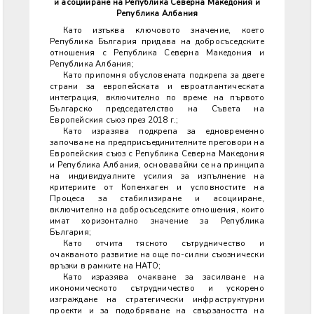
и асоцииране на Република Северна Македония и
Република Албания
Като изтъква ключовото значение, което
Република България придава на добросъседските
отношения с Република Северна Македония и
Република Албания;
Като припомня обусловената подкрепа за двете
страни за европейската и евроатлантическата
интеграция, включително по време на първото
Българско председателство на Съвета на
Европейския съюз през 2018 г.;
Като изразява подкрепа за едновременно
започване на предприсъединителните преговори на
Европейския съюз с Република Северна Македония
и Република Албания, основавайки се на принципа
на индивидуалните усилия за изпълнение на
критериите от Копенхаген и условностите на
Процеса за стабилизиране и асоцииране,
включително на добросъседските отношения, които
имат хоризонтално значение за Република
България;
Като отчита тясното сътрудничество и
очакваното развитие на още по-силни съюзнически
връзки в рамките на НАТО;
Като изразява очакване за засилване на
икономическото сътрудничество и ускорено
изграждане на стратегически инфраструктурни
проекти и за подобряване на свързаността на