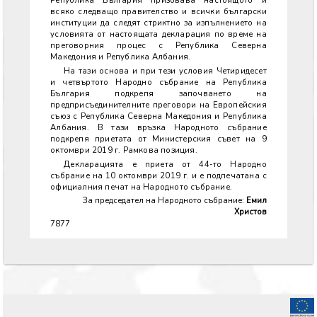
Република България призовава настоящото и
всяко следващо правителство и всички български
институции да следят стриктно за изпълнението на
условията от настоящата декларация по време на
преговорния процес с Република Северна
Македония и Република Албания.
На тази основа и при тези условия Четиридесет
и четвъртото Народно събрание на Република
България подкрепя започването на
предприсъединителните преговори на Европейския
съюз с Република Северна Македония и Република
Албания. В тази връзка Народното събрание
подкрепя приетата от Министерския съвет на 9
октомври 2019 г. Рамкова позиция.
Декларацията е приета от 44-то Народно
събрание на 10 октомври 2019 г. и е подпечатана с
официалния печат на Народното събрание.
За председател на Народното събрание:
Емил
Христов
7877