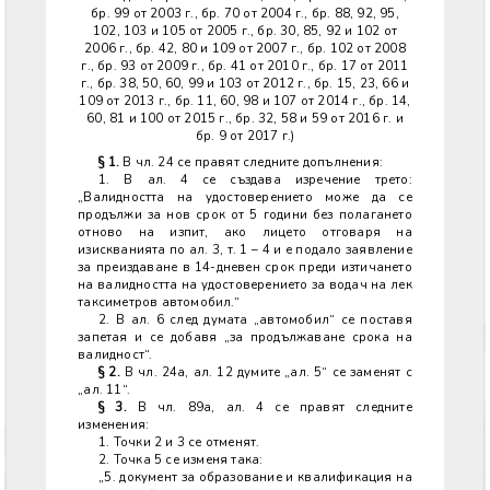
бр. 99 от 2003 г., бр. 70 от 2004 г., бр. 88, 92, 95,
102, 103 и 105 от 2005 г., бр. 30, 85, 92 и 102 от
2006 г., бр. 42, 80 и 109 от 2007 г., бр. 102 от 2008
г., бр. 93 от 2009 г., бр. 41 от 2010 г., бр. 17 от 2011
г., бр. 38, 50, 60, 99 и 103 от 2012 г., бр. 15, 23, 66 и
109 от 2013 г., бр. 11, 60, 98 и 107 от 2014 г., бр. 14,
60, 81 и 100 от 2015 г., бр. 32, 58 и 59 от 2016 г. и
бр. 9 от 2017 г.)
§ 1.
В чл. 24 се правят следните допълнения:
1. В ал. 4 се създава изречение трето:
„Валидността на удостоверението може да се
продължи за нов срок от 5 години без полагането
отново на изпит, ако лицето отговаря на
изискванията по ал. 3, т. 1 – 4 и е подало заявление
за преиздаване в 14-дневен срок преди изтичането
на валидността на удостоверението за водач на лек
таксиметров автомобил.“
2. В ал. 6 след думата „автомобил“ се поставя
запетая и се добавя „за продължаване срока на
валидност“.
§ 2.
В чл. 24а, ал. 12 думите „ал. 5“ се заменят с
„ал. 11“.
§ 3.
В чл. 89а, ал. 4 се правят следните
изменения:
1. Точки 2 и 3 се отменят.
2. Точка 5 се изменя така:
„5. документ за образование и квалификация на