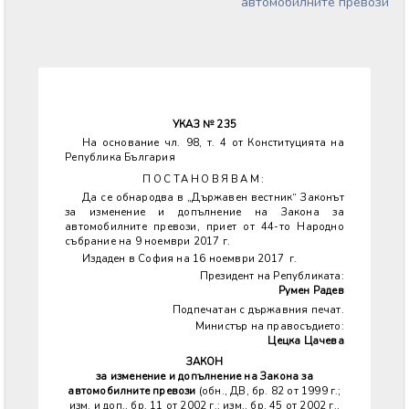
автомобилните превози
УКАЗ № 235
На основание чл. 98, т. 4 от Конституцията на
Република България
ПОСТАНОВЯВАМ:
Да се обнародва в „Държавен вестник“ Законът
за изменение и допълнение на Закона за
автомобилните превози, приет от 44-то Народно
събрание на 9 ноември 2017 г.
Издаден в София на 16 ноември 2017 г.
Президент на Републиката:
Румен Радев
Подпечатан с държавния печат.
Министър на правосъдието:
Цецка Цачева
ЗАКОН
за изменение и допълнение на Закона за
автомобилните превози
(обн., ДВ, бр. 82 от 1999 г.;
изм. и доп., бр. 11 от 2002 г.; изм., бр. 45 от 2002 г.,