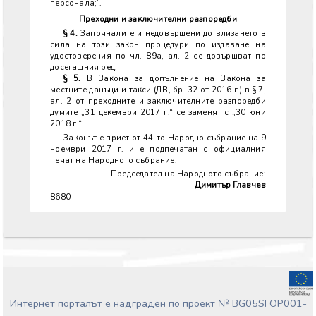
персонала;“.
Преходни и заключителни разпоредби
§ 4.
Започналите и недовършени до влизането в
сила на този закон процедури по издаване на
удостоверения по чл. 89а, ал. 2 се довършват по
досегашния ред.
§ 5.
В Закона за допълнение на Закона за
местните данъци и такси (ДВ, бр. 32 от 2016 г.) в § 7,
ал. 2 от преходните и заключителните разпоредби
думите „31 декември 2017 г.“ се заменят с „30 юни
2018 г.“.
Законът е приет от 44-то Народно събрание на 9
ноември 2017 г. и е подпечатан с официалния
печат на Народното събрание.
Председател на Народното събрание:
Димитър Главчев
8680
Интернет порталът е надграден по проект № BG05SFOP001-