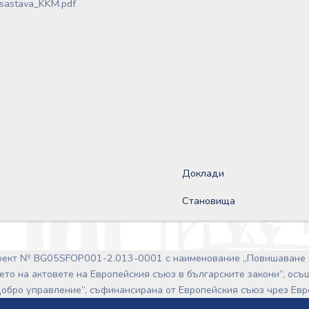
sastava_KKM.pdf
Доклади
Становища
роект № BG05SFOP001-2.013-0001 с наименование „Повишаване 
ето на актовете на Европейския съюз в българските закони”, ос
обро управление“, съфинансирана от Европейския съюз чрез Ев