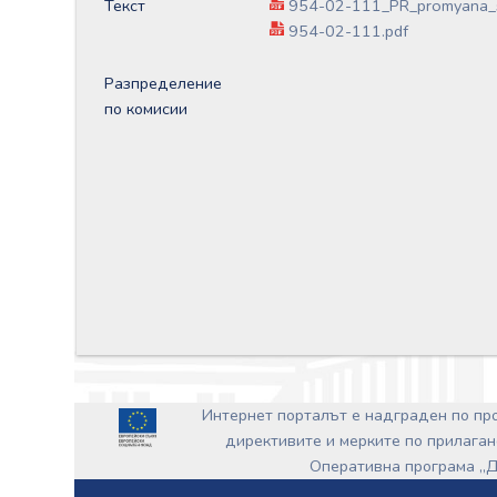
Текст
954-02-111_PR_promyana_
954-02-111.pdf
Разпределение
по комисии
Интернет порталът е надграден по п
директивите и мерките по прилаган
Оперативна програма „Д