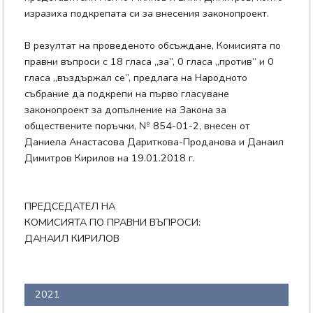
изразиха подкрепата си за внесения законопроект.
В резултат на проведеното обсъждане, Комисията по
правни въпроси с 18 гласа „за”, 0 гласа „против“ и 0
гласа „въздържал се”, предлага на Народното
събрание да подкрепи на първо гласуване
законопроект за допълнение на Закона за
обществените поръчки, № 854-01-2, внесен от
Даниела Анастасова Дариткова-Проданова и Данаил
Димитров Кирилов на 19.01.2018 г.
ПРЕДСЕДАТЕЛ НА
КОМИСИЯТА ПО ПРАВНИ ВЪПРОСИ:
ДАНАИЛ КИРИЛОВ
2021