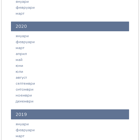
януари
февруари
март
2020
януари
февруари
март
април
май
юни
юли
август
септември
октомври
ноември
декември
2019
януари
февруари
март