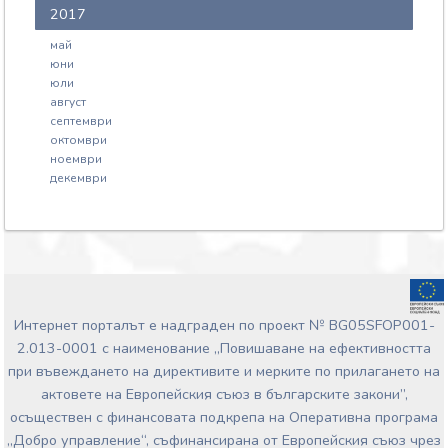
2017
май
юни
юли
август
септември
октомври
ноември
декември
Интернет порталът е надграден по проект № BG05SFOP001-
2.013-0001 с наименование „Повишаване на ефективността
при въвеждането на директивите и мерките по прилагането на
актовете на Европейския съюз в българските закони”,
осъществен с финансовата подкрепа на Оперативна програма
„Добро управление“, съфинансирана от Европейския съюз чрез