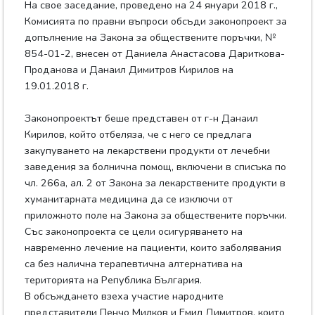
На свое заседание, проведено на 24 януари 2018 г.,
Комисията по правни въпроси обсъди законопроект за
допълнение на Закона за обществените поръчки, №
854-01-2, внесен от Даниела Анастасова Дариткова-
Проданова и Данаил Димитров Кирилов на
19.01.2018 г.
Законопроектът беше представен от г-н Данаил
Кирилов, който отбеляза, че с него се предлага
закупуването на лекарствени продукти от лечебни
заведения за болнична помощ, включени в списъка по
чл. 266а, ал. 2 от Закона за лекарствените продукти в
хуманитарната медицина да се изключи от
приложното поле на Закона за обществените поръчки.
Със законопроекта се цели осигуряването на
навременно лечение на пациенти, които заболявания
са без налична терапевтична алтернатива на
територията на Република България.
В обсъждането взеха участие народните
представители Пенчо Милков и Емил Димитров, които