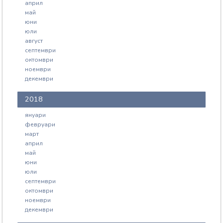
април
май
юни
юли
август
септември
октомври
ноември
декември
2018
януари
февруари
март
април
май
юни
юли
септември
октомври
ноември
декември