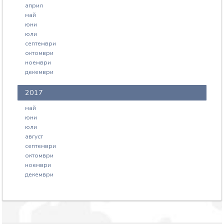
април
май
юни
юли
септември
октомври
ноември
декември
2017
май
юни
юли
август
септември
октомври
ноември
декември