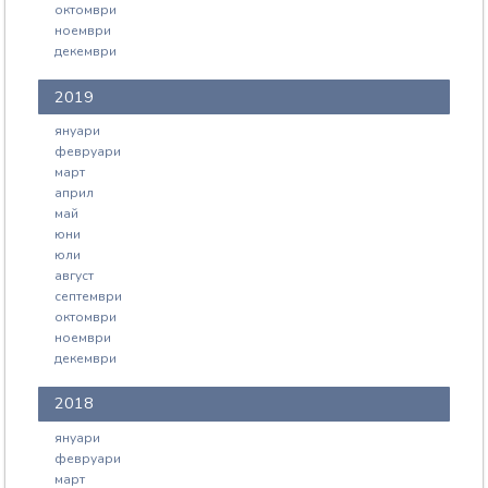
октомври
ноември
декември
2019
януари
февруари
март
април
май
юни
юли
август
септември
октомври
ноември
декември
2018
януари
февруари
март