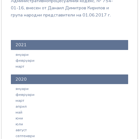
Административнопроцесуалния кодекс, № 754-
01-16, внесен от Данаил Димитров Кирилов и
група народни представители на 01.06.2017 г.
2021
януари
февруари
март
2020
януари
февруари
март
април
май
юни
юли
август
септември