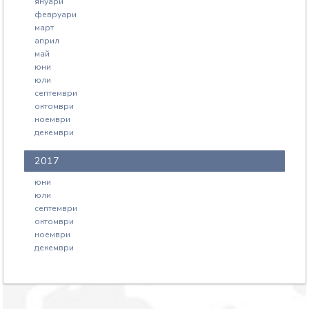
януари
февруари
март
април
май
юни
юли
септември
октомври
ноември
декември
2017
юни
юли
септември
октомври
ноември
декември