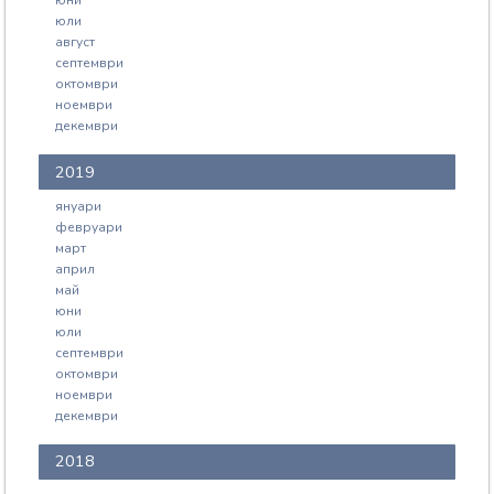
юни
юли
август
септември
октомври
ноември
декември
2019
януари
февруари
март
април
май
юни
юли
септември
октомври
ноември
декември
2018