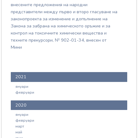
внесените предложения на народни
представители между първо и второ гласуване на
законопроекта за изменение и допълнение на
Закона за забрана на химическото оръжие и за
контрол на токсичните химически вещества и
техните прекурсори, № 902-01-34, внесен от
Мини
2021
януари
февруари
2020
януари
февруари
март
май