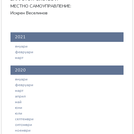
МЕСТНО САМОУПРАВЛЕНИЕ:
Искрен Веселинов
2021
януари
февруари
март
2020
януари
февруари
март
април
май
юни
юли
септември
октомври
ноември