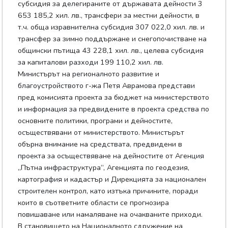
субсидия за делегираните от държавата дейности 3
653 185,2 хил. лв., трансфери за местни дейности, в
т.ч. обща изравнителна субсидия 307 022,0 хил. лв. и
трансфер за зимно поддържане и снегопочистване на
общински пътища 43 228,1 хил. лв., целева субсидия
за капиталови разходи 199 110,2 хил. лв.
Министърът на регионалното развитие и
благоустройството г-жа Петя Аврамова представи
пред комисията проекта за бюджет на министерството
и информация за предвидените в проекта средства по
основните политики, програми и дейностите,
осъществявани от министерството. Министърът
обърна внимание на средствата, предвидени в
проекта за осъществяване на дейностите от Агенция
„Пътна инфраструктура“, Агенцията по геодезия,
картография и кадастър и Дирекцията за национален
строителен контрол, като изтъка причините, поради
които в съответните области се прогнозира
повишаване или намаляване на очакваните приходи.
В становището на Националното сдружение на