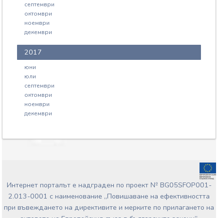
септември
октомври
ноември
декември
2017
юни
юли
септември
октомври
ноември
декември
Интернет порталът е надграден по проект № BG05SFOP001-
2.013-0001 с наименование „Повишаване на ефективността
при въвеждането на директивите и мерките по прилагането на