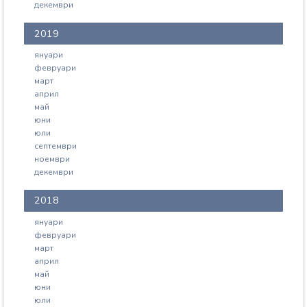
декември
2019
януари
февруари
март
април
май
юни
юли
септември
ноември
декември
2018
януари
февруари
март
април
май
юни
юли