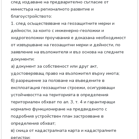
след издаване на предварително съгласие от
министъра на регионалното развитие и
благоустройството:
1. след осъществяване на геозащитните мерки и
дейности, за които с инженерно-геоложки и
хидрогеоложки проучвания е доказана необходимост
от извършване на геозащитни мерки и дейности, по
заявление на възложителя и въз основа на следните
документи:
а) документ за собственост или друг акт,
удостоверяващ право на възложител върху имота;
б) разрешение за ползване на въведените в
експлоатация геозащитни строежи, осигуряващи
устойчивостта на територията в определения
териториален обхват по ал. 3, т. 4 и гарантиращи
нормално функциониране на предвиденото с
подробния устройствен план застрояване в
определения обхват;
в) скица от кадастралната карта и кадастралните
регистри;