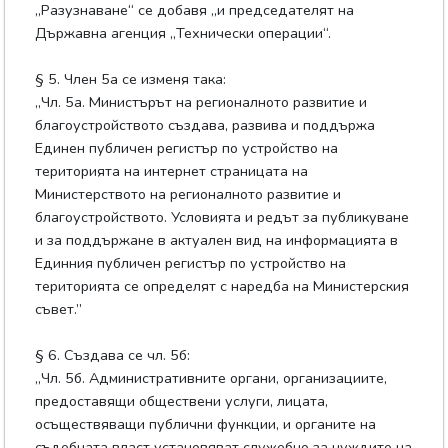
„Разузнаване“ се добавя „и председателят на
Държавна агенция „Технически операции“.
§ 5. Член 5а се изменя така:
„Чл. 5а. Министърът на регионалното развитие и
благоустройството създава, развива и поддържа
Единен публичен регистър по устройство на
територията на интернет страницата на
Министерството на регионалното развитие и
благоустройството. Условията и редът за публикуване
и за поддържане в актуален вид на информацията в
Единния публичен регистър по устройство на
територията се определят с наредба на Министерския
съвет.”
§ 6. Създава се чл. 5б:
„Чл. 5б. Административните органи, организациите,
предоставящи обществени услуги, лицата,
осъществяващи публични функции, и органите на
съдебната власт установяват служебно за нуждите на