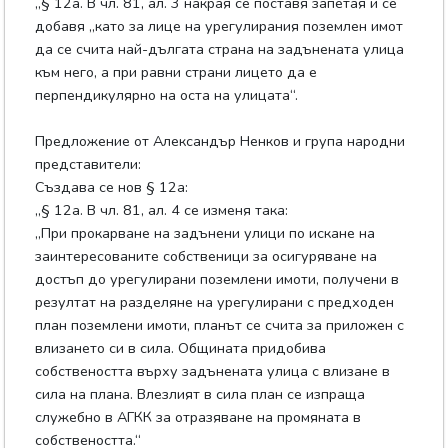
„§ 12а. В чл. 81, ал. 3 накрая се поставя запетая и се
добавя „като за лице на урегулирания поземлен имот
да се счита най-дългата страна на задънената улица
към него, а при равни страни лицето да е
перпендикулярно на оста на улицата“.
Предложение от Александър Ненков и група народни
представители:
Създава се нов § 12а:
„§ 12а. В чл. 81, ал. 4 се изменя така:
„При прокарване на задънени улици по искане на
заинтересованите собственици за осигуряване на
достъп до урегулирани поземлени имоти, получени в
резултат на разделяне на урегулирани с предходен
план поземлени имоти, планът се счита за приложен с
влизането си в сила. Общината придобива
собствеността върху задънената улица с влизане в
сила на плана. Влезлият в сила план се изпраща
служебно в АГКК за отразяване на промяната в
собствеността.“