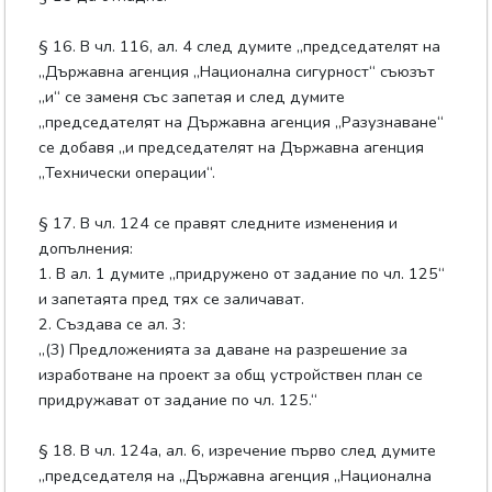
§ 16. В чл. 116, ал. 4 след думите „председателят на
„Държавна агенция „Национална сигурност“ съюзът
„и“ се заменя със запетая и след думите
„председателят на Държавна агенция „Разузнаване“
се добавя „и председателят на Държавна агенция
„Технически операции“.
§ 17. В чл. 124 се правят следните изменения и
допълнения:
1. В ал. 1 думите „придружено от задание по чл. 125“
и запетаята пред тях се заличават.
2. Създава се ал. 3:
„(3) Предложенията за даване на разрешение за
изработване на проект за общ устройствен план се
придружават от задание по чл. 125.“
§ 18. В чл. 124а, ал. 6, изречение първо след думите
„председателя на „Държавна агенция „Национална