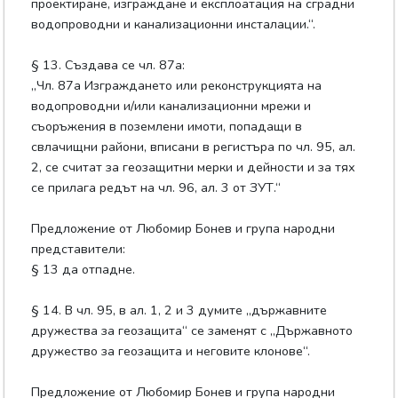
проектиране, изграждане и експлоатация на сградни
водопроводни и канализационни инсталации.“.
§ 13. Създава се чл. 87а:
„Чл. 87а Изграждането или реконструкцията на
водопроводни и/или канализационни мрежи и
съоръжения в поземлени имоти, попадащи в
свлачищни райони, вписани в регистъра по чл. 95, ал.
2, се считат за геозащитни мерки и дейности и за тях
се прилага редът на чл. 96, ал. 3 от ЗУТ.“
Предложение от Любомир Бонев и група народни
представители:
§ 13 да отпадне.
§ 14. В чл. 95, в ал. 1, 2 и 3 думите „държавните
дружества за геозащита“ се заменят с „Държавното
дружество за геозащита и неговите клонове“.
Предложение от Любомир Бонев и група народни