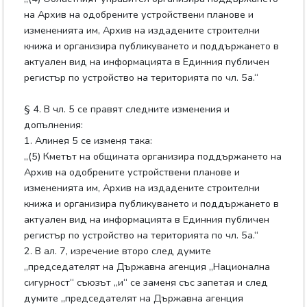
на Архив на одобрените устройствени планове и
измененията им, Архив на издадените строителни
книжа и организира публикуването и поддържането в
актуален вид на информацията в Единния публичен
регистър по устройство на територията по чл. 5а.“
§ 4. В чл. 5 се правят следните изменения и
допълнения:
1. Алинея 5 се изменя така:
„(5) Кметът на общината организира поддържането на
Архив на одобрените устройствени планове и
измененията им, Архив на издадените строителни
книжа и организира публикуването и поддържането в
актуален вид на информацията в Единния публичен
регистър по устройство на територията по чл. 5а.“
2. В ал. 7, изречение второ след думите
„председателят на Държавна агенция „Национална
сигурност“ съюзът „и“ се заменя със запетая и след
думите „председателят на Държавна агенция