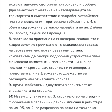
експлоатационно състояние при основно и особено
(при земетръс) съчетание на натоварванията за
територията в съответствие с подробен устройствен
план в определения териториален обхват по т. 4, с
обем и съдържание съгласно наредбата по ал. 2 и/или
по Еврокод 7 и/или по Еврокод 8;
8. протокол за приемане на инженерно-геоложкото и
хидрогеоложко проучване от специализиран състав
на съответния експертен съвет към органа,
компетентен да одобри подробния устройствен план,
с включени компетентни специалисти – инженер-
геолози-хидрогеолози, строителни инженери, и
представители на Държавното дружество за
геозащита или от неговите клонове;
9. други необходими документи в зависимост от
спецификата на строежа.
(4) Извън случаите на ал. 3, строителство на сгради и
съоръжения в свлачищни райони, вписани в регистъра
по чл. 95, ал. 2, се разрешава по реда на този закон