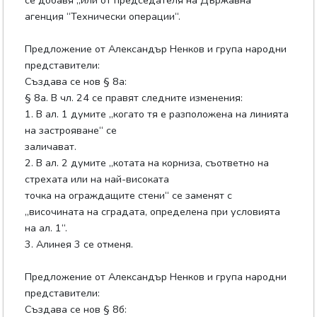
се добавя „или от председателя на Държавна
агенция “Технически операции“.
Предложение от Александър Ненков и група народни
представители:
Създава се нов § 8а:
§ 8а. В чл. 24 се правят следните изменения:
1. В ал. 1 думите „когато тя е разположена на линията
на застрояване“ се
заличават.
2. В ал. 2 думите „котата на корниза, съответно на
стрехата или на най-високата
точка на ограждащите стени“ се заменят с
„височината на сградата, определена при условията
на ал. 1“.
3. Алинея 3 се отменя.
Предложение от Александър Ненков и група народни
представители:
Създава се нов § 8б: