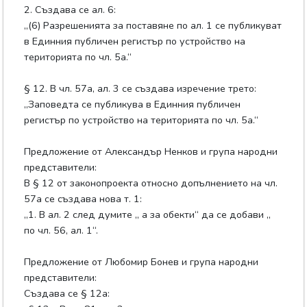
2. Създава се ал. 6:
„(6) Разрешенията за поставяне по ал. 1 се публикуват
в Единния публичен регистър по устройство на
територията по чл. 5а.“
§ 12. В чл. 57а, ал. 3 се създава изречение трето:
„Заповедта се публикува в Единния публичен
регистър по устройство на територията по чл. 5а.“
Предложение от Александър Ненков и група народни
представители:
В § 12 от законопроекта относно допълнението на чл.
57а се създава нова т. 1:
„1. В ал. 2 след думите „ а за обекти“ да се добави „
по чл. 56, ал. 1“.
Предложение от Любомир Бонев и група народни
представители:
Създава се § 12а: