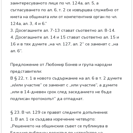
заинтересуваното лице по чл. 124а, ал. 5, а
съгласуването по ал. 6, т. 2 се извършва служебно от
кмета на общината или от компетентния орган по чл.
124а, ал. 3, 4 и 6.“
3. Досегашните ал. 7-13 стават съответно ал. 8-14.
4. Досегашните ал. 14 и 15 стават съответно ал. 15 и
16 и в тях думите „на чл. 127, ал. 2“ се заменят с „на
ал. 6“.
Предложение от Любомир Бонев и група народни
представители:
В § 22, т. 1 в новото съдържание на ал. 6 в т. 2 думите
„и/или участие“ се заменят с „или участие“, а думите
„или в 14-дневен срок след заседанието не бъде
подписан протоколът“ да отпаднат.
§ 23. В чл. 129 се правят следните допълнения:
1. В ал. 1 се създава изречение четвърто:
„Решението на общинския съвет се публикува в
Единния публичен регистър по устройство на