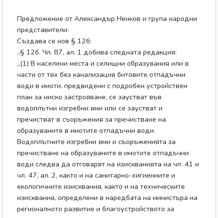
Предложение от Александър Ненков и група народни
представители:
Създава се нов § 12б:
„§ 12б. Чл. 87, ал. 1 добива следната редакция:
„(1) В населени места и селищни образувания или в
части от тях без канализация битовите отпадъчни
води в имоти, предвидени с подробен устройствен
план за ниско застрояване, се заустват във
водоплътни изгребни ями или се заустват и
пречистват в съоръжения за пречистване на
образуваните в имотите отпадъчни води.
Водоплътните изгребни ями и съоръженията за
пречистване на образуваните в имотите отпадъчни
води следва да отговарят на изискванията на чл. 41 и
чл. 47, ал. 2, както и на санитарно-хигиенните и
екологичните изисквания, както и на техническите
изисквания, определени в наредбата на министъра на
регионалното развитие и благоустройството за