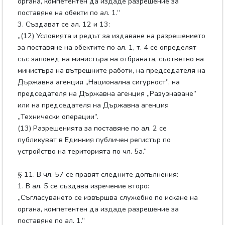
органа, компетентен да издаде разрешение за
поставяне на обекти по ал. 1.“
3. Създават се ал. 12 и 13:
„(12) Условията и редът за издаване на разрешението
за поставяне на обектите по ал. 1, т. 4 се определят
със заповед на министъра на отбраната, съответно на
министъра на вътрешните работи, на председателя на
Държавна агенция „Национална сигурност”, на
председателя на Държавна агенция „Разузнаване”
или на председателя на Държавна агенция
„Технически операции”.
(13) Разрешенията за поставяне по ал. 2 се
публикуват в Единния публичен регистър по
устройство на територията по чл. 5а.“
§ 11. В чл. 57 се правят следните допълнения:
1. В ал. 5 се създава изречение второ:
„Съгласуването се извършва служебно по искане на
органа, компетентен да издаде разрешение за
поставяне по ал. 1.“