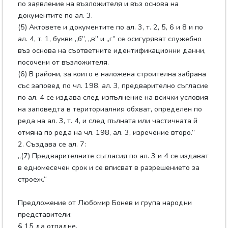
по заявление на възложителя и въз основа на
документите по ал. 3.
(5) Актовете и документите по ал. 3, т. 2, 5, 6 и 8 и по
ал. 4, т. 1, букви „б”, „в” и „г” се осигуряват служебно
въз основа на съответните идентификационни данни,
посочени от възложителя.
(6) В райони, за които е наложена строителна забрана
със заповед по чл. 198, ал. 3, предварително съгласие
по ал. 4 се издава след изпълнение на всички условия
на заповедта в териториалния обхват, определен по
реда на ал. 3, т. 4, и след пълната или частичната й
отмяна по реда на чл. 198, ал. 3, изречение второ.”
2. Създава се ал. 7:
„(7) Предварителните съгласия по ал. 3 и 4 се издават
в едномесечен срок и се вписват в разрешението за
строеж.“
Предложение от Любомир Бонев и група народни
представители:
§ 15 да отпадне.