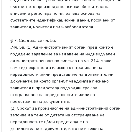
съответното производство всички обстоятелства,
вписани в регистъра по чл. 5а, въз основа на
съответните идентификационни данни, посочени от
заявителя, молителя или жалбоподателя.”
§ 7. Създава се чл. 5в:
„Чл. 5в. (1) Административният орган, пред който е
подадено заявление за издаване на индивидуален
административен акт по смисъла на чл. 214, може
само еднократно да изисква отстраняване на
нередовности и/или представяне на допълнителни
документи, за което органът уведомява писмено
заявителя и предоставя подходящ срок за
отстраняване на нередовностите и/или за
представяне на документите.
(2) Срокът за произнасяне на административния орган
започва да тече от датата на отстраняване на
нередовностите и/или представяне на
допълнителните документи, като не изключва