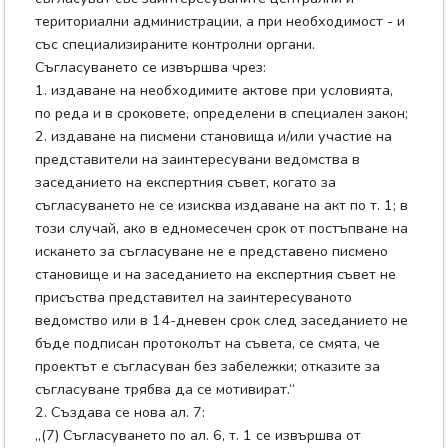
териториални администрации, а при необходимост - и
със специализираните контролни органи.
Съгласуването се извършва чрез:
1. издаване на необходимите актове при условията,
по реда и в сроковете, определени в специален закон;
2. издаване на писмени становища и/или участие на
представители на заинтересувани ведомства в
заседанието на експертния съвет, когато за
съгласуването не се изисква издаване на акт по т. 1; в
този случай, ако в едномесечен срок от постъпване на
искането за съгласуване не е представено писмено
становище и на заседанието на експертния съвет не
присъства представител на заинтересуваното
ведомство или в 14-дневен срок след заседанието не
бъде подписан протоколът на съвета, се смята, че
проектът е съгласуван без забележки; отказите за
съгласуване трябва да се мотивират.“
2. Създава се нова ал. 7:
„(7) Съгласуването по ал. 6, т. 1 се извършва от