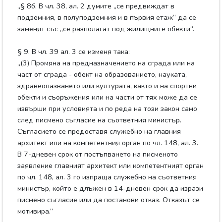
„§ 8б. В чл. 38, ал. 2 думите „се предвиждат в
подземния, в полуподземния и в първия етаж“ да се
заменят със „се разполагат под жилищните обекти“.
§ 9. В чл. 39 ал. 3 се изменя така:
„(3) Промяна на предназначението на сграда или на
част от сграда - обект на образованието, науката,
здравеопазването или културата, както и на спортни
обекти и съоръжения или на части от тях може да се
извърши при условията и по реда на този закон само
след писмено съгласие на съответния министър.
Съгласието се предоставя служебно на главния
архитект или на компетентния орган по чл. 148, ал. 3.
В 7-дневен срок от постъпването на писменото
заявление главният архитект или компетентният орган
по чл. 148, ал. 3 го изпраща служебно на съответния
министър, който е длъжен в 14-дневен срок да изрази
писмено съгласие или да постанови отказ. Отказът се
мотивира.”