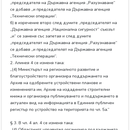
„председателя на Държавна агенция „Разузнаване“
се добавя „и председателя на Държавна агенция
„Технически операции“.
б) в изречение второ след думите „председателят на
„Държавна агенция „Национална сигурност“ съюзът
„и“ се заменя със запетая и след думите
„председателят на Държавна агенция „Разузнаване“
се добавя „и председателят на Държавна агенция
„Технически операции“.
2. Алинея 4 се изменя така:
„(4) Министърът на регионалното развитие и
благоустройството организира поддържането на
Архив на одобрените устройствени планове и
измененията им, Архив на издадените строителни
книжа и организира публикуването и поддържането в
актуален вид на информацията в Единния публичен
регистър по устройство на територията по чл. 5а.“
§ 3. В чл. 4 ал. 4 се изменя така:
„(4) Областният управител организира поддържането