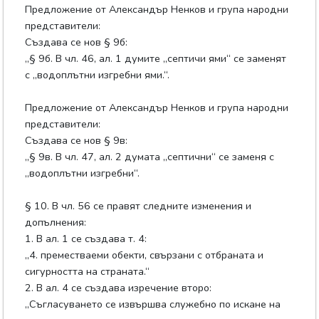
Предложение от Александър Ненков и група народни
представители:
Създава се нов § 9б:
„§ 9б. В чл. 46, ал. 1 думите „септичи ями“ се заменят
с „водоплътни изгребни ями.“.
Предложение от Александър Ненков и група народни
представители:
Създава се нов § 9в:
„§ 9в. В чл. 47, ал. 2 думата „септични“ се заменя с
„водоплътни изгребни“.
§ 10. В чл. 56 се правят следните изменения и
допълнения:
1. В ал. 1 се създава т. 4:
„4. преместваеми обекти, свързани с отбраната и
сигурността на страната.“
2. В ал. 4 се създава изречение второ:
„Съгласуването се извършва служебно по искане на