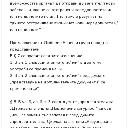
възможността органът да отправи до заявителя нови
забележки, ако не са отстранени нередовностите и/
или непълнотите по ал. 1 или ако в резултат на
тяхното отстраняване възникнат нови нередовности и/
или непълноти.”
Предложение от Любомир Бонев и група народни
представители:
В § 7 се правят следните изменения:
1. В ал. 1 словосъчетанието „и/или“ в двете му
употреби се променя на „и“.
2. В ал. 2 словосъчетанието „и/или“ пред думите
„представяне на допълнителните документи“ се
променя на „и“.
§ 8. В чл. 6, ал. 6, т. 3 след думите „председателя на
„Държавна агенция „Национална сигурност“ съюзът
„или“ се заменя със запетая и след думите
„председателя на Държавна агенция „Разузнаване“