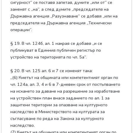
сигурност“ се поставя запетая, думите „или от“ се
заменят с „на“, а след думите „председателя на
Държавна агенция „Разузнаване“ се добавя „или на
председателя на Държавна агенция „Технически
операции“.
§ 19. В чл. 124б, ал. 1 накрая се добавя „и се
публикуват в Единния публичен регистър по
устройство на територията по чл. 5а“.
§ 20. В чл. 125 ал. 6 и 7 се изменят така:
„(6) Кметът на общината или компетентният орган по
чл. 124а, ал. 3, 4 и 6 в 7-дневен срок от постъпването
на искането за даване на разрешение за изработване
на устройствен план внася заданието по ал. 1 за
защитени територии за опазване на културното
наследство в Министерството на културата за
съгласуване по реда на Закона за културното
наследство.
(7) Кметът на общината или компетентният орган по