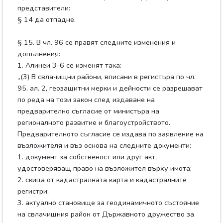
представители:
§ 14 да отпадне.
§ 15. В чл. 96 се правят следните изменения и
допълнения:
1. Алинеи 3-6 се изменят така:
„(3) В свлачищни райони, вписани в регистъра по чл.
95, ал. 2, геозащитни мерки и дейности се разрешават
по реда на този закон след издаване на
предварително съгласие от министъра на
регионалното развитие и благоустройството.
Предварителното съгласие се издава по заявление на
възложителя и въз основа на следните документи:
1. документ за собственост или друг акт,
удостоверяващ право на възложител върху имота;
2. скица от кадастралната карта и кадастралните
регистри;
3. актуално становище за геодинамичното състояние
на свлачищния район от Държавното дружество за