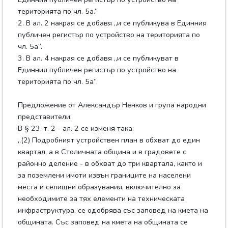
територията по чл. 5а.“
2. В ал. 2 накрая се добавя „и се публикува в Единния
публичен регистър по устройство на територията по
чл. 5а“.
3. В ал. 4 накрая се добавя „и се публикуват в
Единния публичен регистър по устройство на
територията по чл. 5а“.
Предложение от Александър Ненков и група народни
представители:
В § 23, т. 2 - ал. 2 се изменя така:
„(2) Подробният устройствен план в обхват до един
квартал, а в Столичната община и в градовете с
районно деление - в обхват до три квартала, както и
за поземлени имоти извън границите на населени
места и селищни образувания, включително за
необходимите за тях елементи на техническата
инфраструктура, се одобрява със заповед на кмета на
общината. Със заповед на кмета на общината се