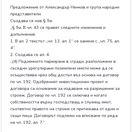
Предложение от Александър Ненков и група народни
представители:
Създава се нов § 9а:
„§ 9а. В чл. 43 се правят следните изменения и
допълнения:
1. В ал. 2 текстът „чл. 13, ал. 1“ се заменя с „чл. 75, ал.
4“.
2. Създава се ал. 4:
„(4) Подземното паркиране в сгради, разположени в
съседни урегулирани поземлени имоти може да се
осъществява чрез общ достъп въз основа на договор
по чл. 192. Одобреният инвестиционен проект и
договора са основание за издаване на разрешение за
строеж. Договор по чл. 192 се сключва и когато
собствеността върху господстващ и служещ имот,
съответно правото на строеж се притежава от едни и
същи лица. Договорът подлежи на вписване по реда
на чл. 192, ал. 7.“