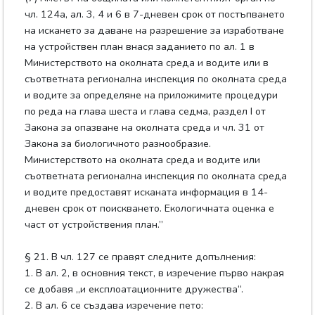
чл. 124а, ал. 3, 4 и 6 в 7-дневен срок от постъпването
на искането за даване на разрешение за изработване
на устройствен план внася заданието по ал. 1 в
Министерството на околната среда и водите или в
съответната регионална инспекция по околната среда
и водите за определяне на приложимите процедури
по реда на глава шеста и глава седма, раздел I от
Закона за опазване на околната среда и чл. 31 от
Закона за биологичното разнообразие.
Министерството на околната среда и водите или
съответната регионална инспекция по околната среда
и водите предоставят исканата информация в 14-
дневен срок от поискването. Екологичната оценка е
част от устройствения план.”
§ 21. В чл. 127 се правят следните допълнения:
1. В ал. 2, в основния текст, в изречение първо накрая
се добавя „и експлоатационните дружества“.
2. В ал. 6 се създава изречение пето: