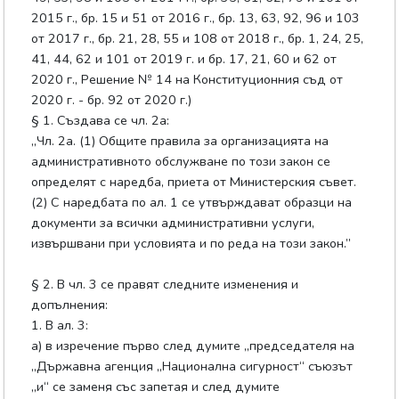
2015 г., бр. 15 и 51 от 2016 г., бр. 13, 63, 92, 96 и 103
от 2017 г., бр. 21, 28, 55 и 108 от 2018 г., бр. 1, 24, 25,
41, 44, 62 и 101 от 2019 г. и бр. 17, 21, 60 и 62 от
2020 г., Решение № 14 на Конституционния съд от
2020 г. - бр. 92 от 2020 г.)
§ 1. Създава се чл. 2а:
„Чл. 2а. (1) Общите правила за организацията на
административното обслужване по този закон се
определят с наредба, приета от Министерския съвет.
(2) С наредбата по ал. 1 се утвърждават образци на
документи за всички административни услуги,
извършвани при условията и по реда на този закон.”
§ 2. В чл. 3 се правят следните изменения и
допълнения:
1. В ал. 3:
а) в изречение първо след думите „председателя на
„Държавна агенция „Национална сигурност“ съюзът
„и“ се заменя със запетая и след думите