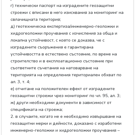
г) технически паспорт на изградените геозащитни
строежи с вписани в него изисквания за мониторинг на
свлачищната територия;
д) геотехническа експертиза/инженерно-геоложки и
хидрогеоложки проучвания с изчисления за обща и
локална устойчивост, с която се доказва, че с
изградените съоръжения е гарантирана
устойчивостта в естествено състояние, по време на
строителство и в експлоатационно състояние при
съответните съчетания на натоварване на
територията на определения териториален обхват по
ал. 3, т. 4;
е) отчитане на положителен ефект от изградените
геозащитни строежи чрез мониторинг по чл. 95, ал. 3;
ж) други необходими документи в зависимост от
спецификата на строежа;
2. в случаите, когато не е необходимо извършване на
геозащитни мерки и дейности, доказано с изработени
инженерно-геоложки и хидрогеоложки проучвания –