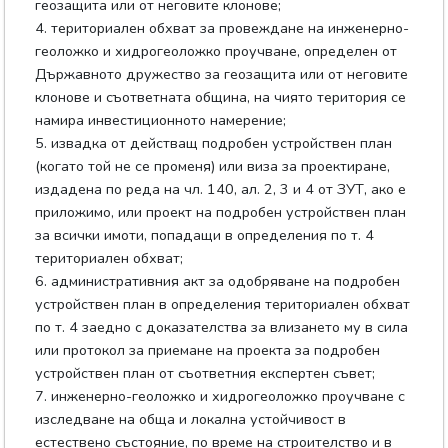
геозащита или от неговите клонове;
4. териториален обхват за провеждане на инженерно-
геоложко и хидрогеоложко проучване, определен от
Държавното дружество за геозащита или от неговите
клонове и съответната община, на чиято територия се
намира инвестиционното намерение;
5. извадка от действащ подробен устройствен план
(когато той не се променя) или виза за проектиране,
издадена по реда на чл. 140, ал. 2, 3 и 4 от ЗУТ, ако е
приложимо, или проект на подробен устройствен план
за всички имоти, попадащи в определения по т. 4
териториален обхват;
6. административния акт за одобряване на подробен
устройствен план в определения териториален обхват
по т. 4 заедно с доказателства за влизането му в сила
или протокол за приемане на проекта за подробен
устройствен план от съответния експертен съвет;
7. инженерно-геоложко и хидрогеоложко проучване с
изследване на обща и локална устойчивост в
естествено състояние, по време на строителство и в