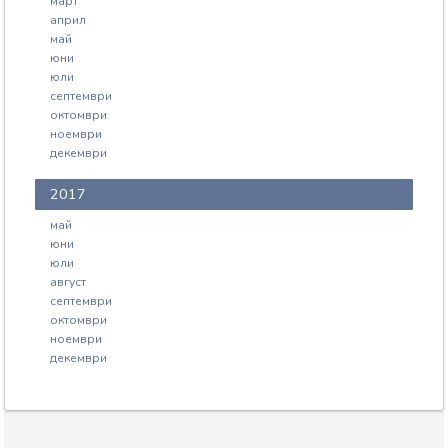
март
април
май
юни
юли
септември
октомври
ноември
декември
2017
май
юни
юли
август
септември
октомври
ноември
декември