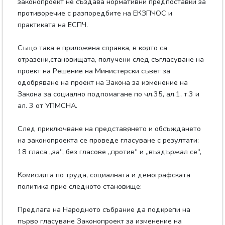
законопроект не създава нормативни предпоставки за
противоречие с разпоредбите на ЕКЗПЧОС и
практиката на ЕСПЧ.
Също така е приложена справка, в която са
отразени,становищата, получени след съгласуване на
проект на Решение на Министерски съвет за
одобряване на проект на Закона за изменение на
Закона за социално подпомагане по чл.35, ал.1, т.3 и
ал. 3 от УПМСНА.
След приключване на представянето и обсъждането
на законопроекта се проведе гласуване с резултати:
18 гласа „за“, без гласове „против“ и „въздържал се“,
Комисията по труда, социалната и демографската
политика прие следното становище:
Предлага на Народното събрание да подкрепи на
първо гласуване Законопроект за изменение на