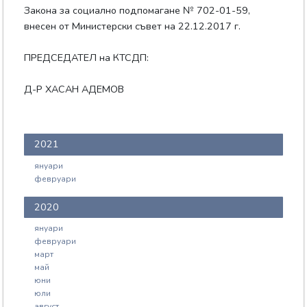
Закона за социално подпомагане № 702-01-59,
внесен от Министерски съвет на 22.12.2017 г.
ПРЕДСЕДАТЕЛ на КТСДП:
Д-Р ХАСАН АДЕМОВ
2021
януари
февруари
2020
януари
февруари
март
май
юни
юли
август