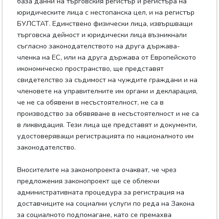
база данни на търговския регистър и регистъра на
юридическите лица с нестопанска цел, и на регистър
БУЛСТАТ. Единствено физически лица, извършващи
търговска дейност и юридически лица възникнали
съгласно законодателството на друга държава-
членка на ЕС, или на друга държава от Европейското
икономическо пространство, ще представят
свидетелство за съдимост на чуждите граждани и на
членовете на управителните им органи и декларация,
че не са обявени в несъстоятелност, не са в
производство за обявяване в несъстоятелност и не са
в ликвидация. Тези лица ще представят и документи,
удостоверяващи регистрацията по националното им
законодателство.
Вносителите на законопроекта очакват, че чрез
предложения законопроект ще се облекчи
административната процедура за регистрация на
доставчиците на социални услуги по реда на Закона
за социалното подпомагане, като се премахва