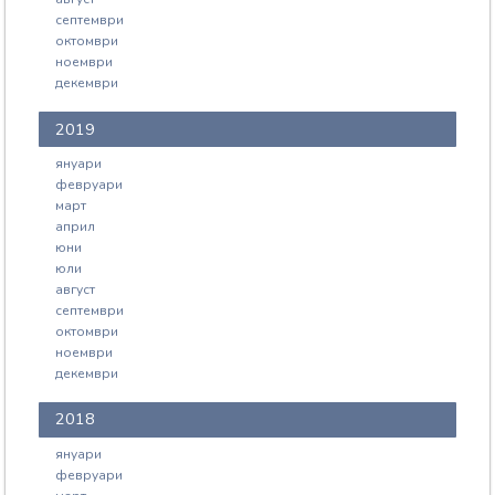
септември
октомври
ноември
декември
2019
януари
февруари
март
април
юни
юли
август
септември
октомври
ноември
декември
2018
януари
февруари