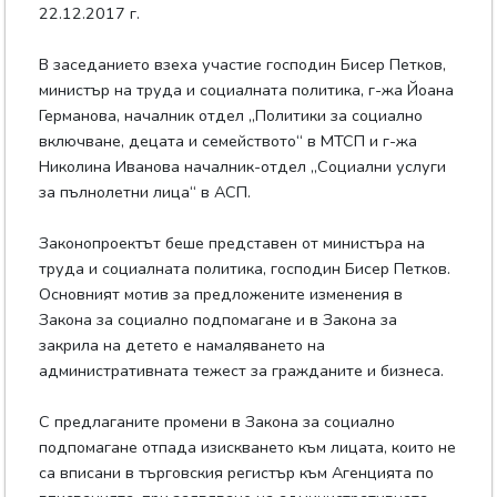
22.12.2017 г.
В заседанието взеха участие господин Бисер Петков,
министър на труда и социалната политика, г-жа Йоана
Германова, началник отдел „Политики за социално
включване, децата и семейството“ в МТСП и г-жа
Николина Иванова началник-отдел „Социални услуги
за пълнолетни лица“ в АСП.
Законопроектът беше представен от министъра на
труда и социалната политика, господин Бисер Петков.
Основният мотив за предложените изменения в
Закона за социално подпомагане и в Закона за
закрила на детето е намаляването на
административната тежест за гражданите и бизнеса.
С предлаганите промени в Закона за социално
подпомагане отпада изискването към лицата, които не
са вписани в търговския регистър към Агенцията по