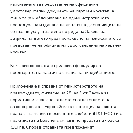
изискването за представяне на официални
удостоверителни документи на хартиен носител. А
също така и облекчаване на административната
процедура за издаване на лиценз на доставчиците на
социални услуги за деца по реда на Закона за
закрила на детето чрез премахване на изискването за
представяне на официални удостоверения на хартиен
носител.
Към законопроекта е приложен формуляр за
предварителна частична оценка на въздействието.
Приложена е и справка от Министерството на
правосъдието, съгласно чл.28, ал.3 от Закона за
нормативните актове, относно съответствието на
законопроекта с Европейската конвенция за защита
правата на човека и основните свободи (ЕКЗПЧОС) и с
практиката на Европейския съд по правата на човека
(ЕСПЧ). Според справката предложеният