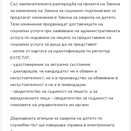
Със заключителната разпоредба на проекта на Закона
за изменение на Закона за социално подпомагане се
предлагат изменения в Закона за закрила на детето.
Тези изменения предвиждат доставчиците на
социални услуги при заявяване на административната
услуга по издаване на лиценз за предоставяне на
социални услуги за деца да не представят:
- копие от картата за идентификация по регистър
БУЛСТАТ;
- удостоверение за актуално състояние;
- декларация, че кандидатът не е обявен в
несъстоятелност, не е в производство за обявяване в
несъстоятелност и не е в ликвидация;
- свидетелство за съдимост на лицето, а за
юридическите лица – свидетелство за съдимост на
членовете на управителните им органи.
Държавната агенция за закрила на детето по
служебен път ще извършва справка в електронната