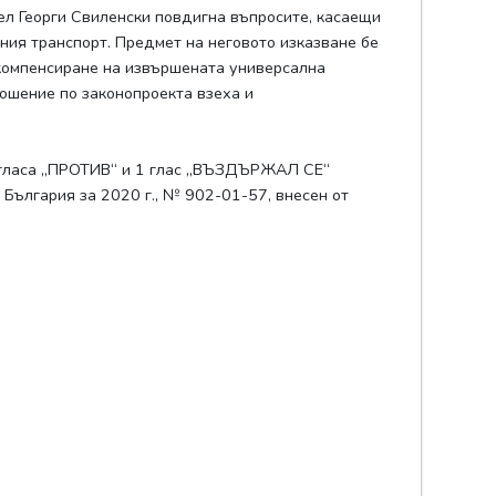
ел Георги Свиленски повдигна въпросите, касаещи
ния транспорт. Предмет на неговото изказване бе
 компенсиране на извършената универсална
ношение по законопроекта взеха и
7 гласа „ПРОТИВ“ и 1 глас „ВЪЗДЪРЖАЛ СЕ“
България за 2020 г., № 902-01-57, внесен от