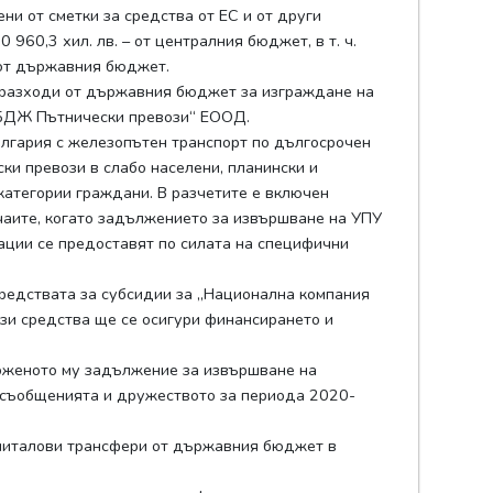
ени от сметки за средства от ЕС и от други
960,3 хил. лв. – от централния бюджет, в т. ч.
я от държавния бюджет.
 разходи от държавния бюджет за изграждане на
„БДЖ Пътнически превози“ ЕООД.
лгария с железопътен транспорт по дългосрочен
и превози в слабо населени, планински и
категории граждани. В разчетите е включен
чаите, когато задължението за извършване на УПУ
ации се предоставят по силата на специфични
средствата за субсидии за „Национална компания
тези средства ще се осигури финансирането и
оженото му задължение за извършване на
 съобщенията и дружеството за периода 2020-
апиталови трансфери от държавния бюджет в