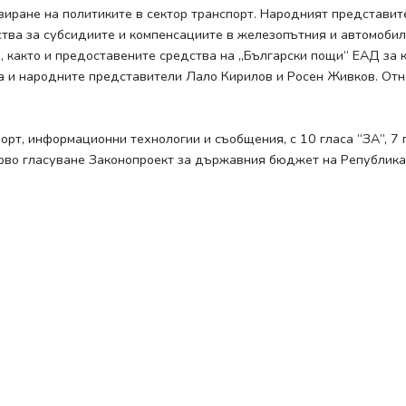
иране на политиките в сектор транспорт. Народният представит
тва за субсидиите и компенсациите в железопътния и автомобил
 както и предоставените средства на „Български пощи“ ЕАД за
ха и народните представители Лало Кирилов и Росен Живков. От
порт, информационни технологии и съобщения, с 10 гласа “ЗА”, 
рво гласуване Законопроект за държавния бюджет на Република 