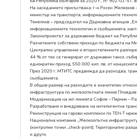
на Република България за 2020 г., № 902-01-57, в
На заседанието присъстваха: г-н Росен Желязков 
министър на транспорта, информационните техноло
Темелков – председател на Държавна агенция „Ел
информационните технологии и съобщенията, какт
Законопроектът за държавния бюджет на Република
Разчетените собствени приходи по бюджета на Ми
Централно управление и второстепенните разпоредите
44 % от тях се генерират от държавни такси, съб
еднократен приход 550 000 хил. лв. от концесият
През 2020 г. МТИТС предвижда да разходва, транс
съобщенията.
В общия размер на разходите e значителен относи
инфраструктура по железопътната линия Пловдив-
Модернизация на жп линията София – Перник – Ра
Разработване и внедряване на интелигентна транс
Реконструкция на гарови комплекси по TEN-T мре
Национална компания „Железопътна инфраструктур
(контролни точки „check-point); Териториално ра
и други.