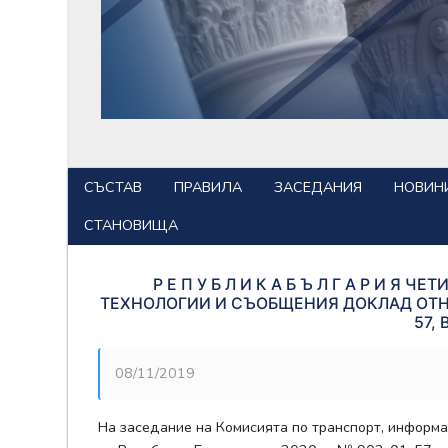
СЪСТАВ
ПРАВИЛА
ЗАСЕДАНИЯ
НОВИН
СТАНОВИЩА
Р Е П У Б Л И К А Б Ъ Л Г А Р 
ТЕХНОЛОГИИ И СЪОБЩЕНИЯ ДОКЛАД ОТНОС
57,
08/11/2019
На заседание на Комисията по транспорт, информ