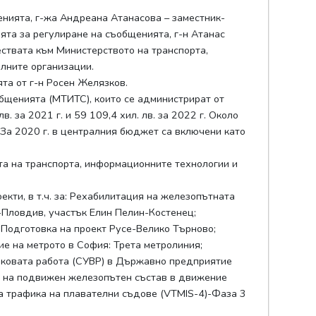
енията, г-жа Андреана Атанасова – заместник-
ята за регулиране на съобщенията, г-н Атанас
ствата към Министерството на транспорта,
лните организации.
та от г-н Росен Желязков.
бщенията (МТИТС), които се администрират от
. за 2021 г. и 59 109,4 хил. лв. за 2022 г. Около
 За 2020 г. в централния бюджет са включени като
та на транспорта, информационните технологии и
кти, в т.ч. за: Рехабилитация на железопътната
Пловдив, участък Елин Пелин-Костенец;
 Подготовка на проект Русе-Велико Търново;
ие на метрото в София: Трета метролиния;
лаковата работа (СУВР) в Държавно предприятие
и на подвижен железопътен състав в движение
на трафика на плавателни съдове (VTMIS-4)-Фаза 3