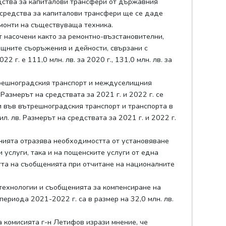
дства за капиталови трансфери от държавния
те средства за капиталови трансфери ще се даде
емонти на съществуваща техника.
 насочени както за ремонтно-възстановителни,
ищните съоръжения и дейности, свързани с
. е 111,0 млн. лв. за 2020 г., 131,0 млн. лв. за
ътрешноградския транспорт и междуселищния
 Размерът на средствата за 2021 г. и 2022 г. се
и във вътрешноградския транспорт и транспорта в
ил. лв. Размерът на средствата за 2021 г. и 2022 г.
енията отразява необходимостта от установяване
услуги, така и на пощенските услуги от една
стта на съобщенията при отчитане на националните
технологии и съобщенията за компенсиране на
периода 2021-2022 г. са в размер на 32,0 млн. лв.
 комисията г-н Летифов изрази мнение, че