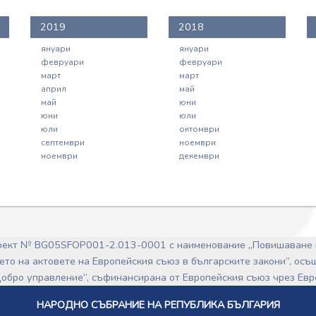
2019
2018
януари
януари
февруари
февруари
март
март
април
май
май
юни
юни
юли
юли
октомври
септември
ноември
ноември
декември
роект № BG05SFOP001-2.013-0001 с наименование „Повишаване 
ето на актовете на Европейския съюз в българските закони”, ос
обро управление“, съфинансирана от Европейския съюз чрез Ев
НАРОДНО СЪБРАНИЕ НА РЕПУБЛИКА БЪЛГАРИЯ