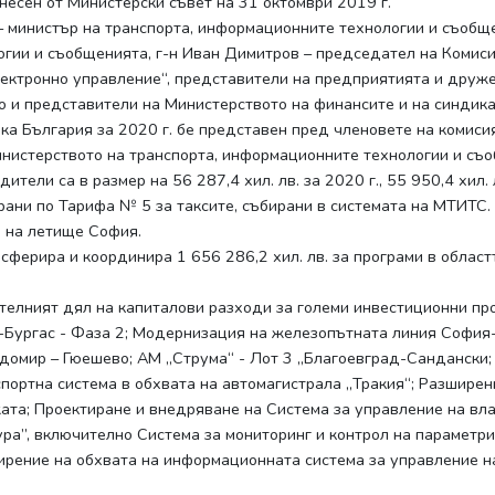
несен от Министерски съвет на 31 октомври 2019 г.
– министър на транспорта, информационните технологии и съобщ
гии и съобщенията, г-н Иван Димитров – председател на Комиси
ектронно управление“, представители на предприятията и друже
о и представители на Министерството на финансите и на синдика
 България за 2020 г. бе представен пред членовете на комисия
нистерството на транспорта, информационните технологии и съо
ли са в размер на 56 287,4 хил. лв. за 2020 г., 55 950,4 хил. лв
ирани по Тарифа № 5 за таксите, събирани в системата на МТИТС.
а на летище София.
ферира и координира 1 656 286,2 хил. лв. за програми в област
телният дял на капиталови разходи за големи инвестиционни прое
Бургас - Фаза 2; Модернизация на железопътната линия София-
домир – Гюешево; АМ „Струма“ - Лот 3 „Благоевград-Сандански;
портна система в обхвата на автомагистрала „Тракия“; Разширен
жата; Проектиране и внедряване на Система за управление на в
а”, включително Система за мониторинг и контрол на параметр
зширение на обхвата на информационната система за управление 