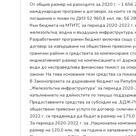
От общия размер на разходите за 2020 г. – 1 656 2
международни програми и договори, за които се пр
погашения и лихви по ДИЗ 52 960,8 хил. лв.; 56 28
Към бюджета на МТИТС за периода 2020-2022 г. в
железопътна, водна и въздушна инфраструктура, 
Разработеният програмен бюджет включва също су
договор за извършване на обществени превозни у
гранични райони и средствата за компенсиране ст
индикативният размер на компенсацията от държа
води до несправедлива финансова тежест за опер
закони. На това основание тези средства са показ
В Законопроекта за държавния бюджет на Републи
„Железопътна инфраструктура“ за периода 2020-202
изпълнението на дейностите по текущо поддържан
Предоставените средства за субсидии на „БДЖ-П
обществени превозни услуги по договор, сключен
2022 г. се предвижда да бъдат в размер на 175,0 м
За периода 2020-2022 г. за „Национална компан
размер на 120,0 млн. лв. на година и запазването 