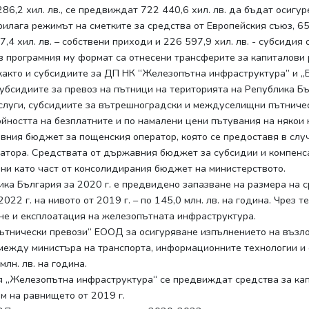
86,2 хил. лв., се предвиждат 722 440,6 хил. лв. да бъдат осигур
илага режимът на сметките за средства от Европейския съюз, 650 
7,4 хил. лв. – собствени приходи и 226 597,9 хил. лв. - субсиди
 програмния му формат са отнесени трансферите за капиталови
както и субсидиите за ДП НК “Железопътна инфраструктура” и 
бсидиите за превоз на пътници на територията на Република Бъ
слуги, субсидиите за вътрешноградски и междуселищни пътническ
ойността на безплатните и по намалени цени пътувания на някои 
вния бюджет за пощенския оператор, която се предоставя в слу
атора. Средствата от държавния бюджет за субсидии и компенс
ани като част от консолидирания бюджет на министерството.
ка България за 2020 г. е предвидено запазване на размера на 
2 г. на нивото от 2019 г. – по 145,0 млн. лв. на година. Чрез 
е и експлоатация на железопътната инфраструктура.
ътнически превози“ ЕООД за осигуряване изпълнението на възл
 между министъра на транспорта, информационните технологии и
лн. лв. на година.
ия „Железопътна инфраструктура“ се предвиждат средства за к
им на равнището от 2019 г.