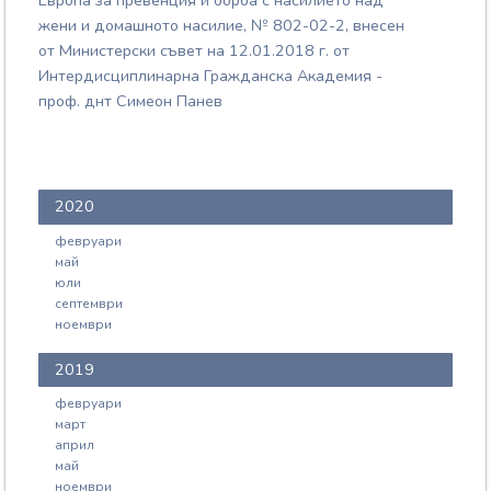
Европа за превенция и борба с насилието над
жени и домашното насилие, № 802-02-2, внесен
от Министерски съвет на 12.01.2018 г. от
Интердисциплинарна Гражданска Академия -
проф. днт Симеон Панев
2020
февруари
май
юли
септември
ноември
2019
февруари
март
април
май
ноември