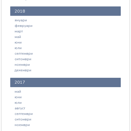
2018
януари
февруари
март
май
юни
юли
септември
октомври
ноември
декември
2017
май
юни
юли
август
септември
октомври
ноември