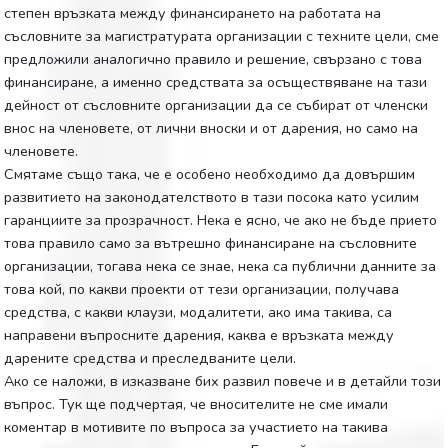
степен връзката между финансирането на работата на
съсловните за магистратурата организации с техните цели, сме
предложили аналогично правило и решение, свързано с това
финансиране, а именно средствата за осъществяване на тази
дейност от съсловните организации да се събират от членски
внос на членовете, от лични вноски и от дарения, но само на
членовете.
Смятаме също така, че е особено необходимо да довършим
развитието на законодателството в тази посока като усилим
гаранциите за прозрачност. Нека е ясно, че ако не бъде прието
това правило само за вътрешно финансиране на съсловните
организации, тогава нека се знае, нека са публични данните за
това кой, по какви проекти от тези организации, получава
средства, с какви клаузи, модалитети, ако има такива, са
направени въпросните дарения, каква е връзката между
дарените средства и преследваните цели.
Ако се наложи, в изказване бих развил повече и в детайли този
въпрос. Тук ще подчертая, че вносителите не сме имали
коментар в мотивите по въпроса за участието на такива