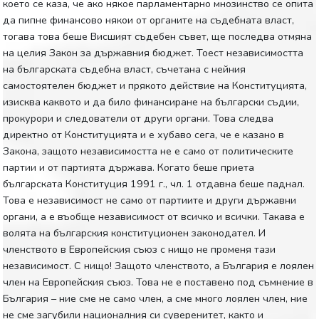
което се каза, че ако някое парламентарно мнозинство се опита
да пипне финансово някои от органите на съдебната власт,
тогава това беше Висшият съдебен съвет, ще последва отмяна
на целия Закон за държавния бюджет. Тоест независимостта
на българската съдебна власт, съчетана с нейния
самостоятелен бюджет и прякото действие на Конституцията,
изисква каквото и да било финансиране на български съдии,
прокурори и следователи от други органи. Това следва
директно от Конституцията и е хубаво сега, че е казано в
Закона, защото независимостта не е само от политическите
партии и от партията държава. Когато беше приета
българската Конституция 1991 г., чл. 1 отдавна беше паднал.
Това е независимост не само от партиите и други държавни
органи, а е въобще независимост от всичко и всички. Такава е
волята на българския конституционен законодател. И
членството в Европейския съюз с нищо не променя тази
независимост. С нищо! Защото членството, а България е лоялен
член на Европейския съюз. Това не е поставено под съмнение в
България – ние сме не само член, а сме много лоялен член, ние
не сме загубили националния си суверенитет, както и