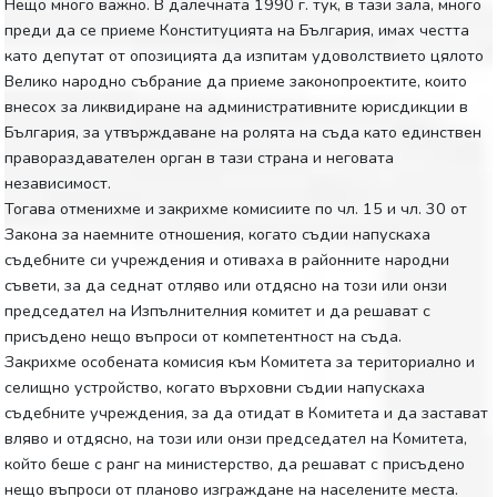
Нещо много важно. В далечната 1990 г. тук, в тази зала, много
преди да се приеме Конституцията на България, имах честта
като депутат от опозицията да изпитам удоволствието цялото
Велико народно събрание да приеме законопроектите, които
внесох за ликвидиране на административните юрисдикции в
България, за утвърждаване на ролята на съда като единствен
правораздавателен орган в тази страна и неговата
независимост.
Тогава отменихме и закрихме комисиите по чл. 15 и чл. 30 от
Закона за наемните отношения, когато съдии напускаха
съдебните си учреждения и отиваха в районните народни
съвети, за да седнат отляво или отдясно на този или онзи
председател на Изпълнителния комитет и да решават с
присъдено нещо въпроси от компетентност на съда.
Закрихме особената комисия към Комитета за териториално и
селищно устройство, когато върховни съдии напускаха
съдебните учреждения, за да отидат в Комитета и да застават
вляво и отдясно, на този или онзи председател на Комитета,
който беше с ранг на министерство, да решават с присъдено
нещо въпроси от планово изграждане на населените места.