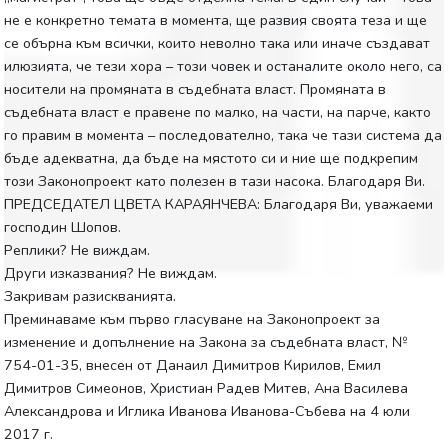
не е конкретно темата в момента, ще развия своята теза и ще
се обърна към всички, които неволно така или иначе създават
илюзията, че тези хора – този човек и останалите около него, са
носители на промяната в съдебната власт. Промяната в
съдебната власт е правене по малко, на части, на парче, както
го правим в момента – последователно, така че тази система да
бъде адекватна, да бъде на мястото си и ние ще подкрепим
този Законопроект като полезен в тази насока. Благодаря Ви.
ПРЕДСЕДАТЕЛ ЦВЕТА КАРАЯНЧЕВА: Благодаря Ви, уважаеми
господин Шопов.
Реплики? Не виждам.
Други изказвания? Не виждам.
Закривам разискванията.
Преминаваме към първо гласуване на Законопроект за
изменение и допълнение на Закона за съдебната власт, №
754-01-35, внесен от Данаил Димитров Кирилов, Емил
Димитров Симеонов, Христиан Радев Митев, Ана Василева
Александрова и Иглика Иванова Иванова-Събева на 4 юли
2017 г.