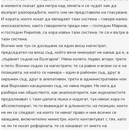
в момента скачат два метра над земята и се чудят как да
възпрат разпоредбите, които сме им представили на гласуване.
И хората, които искат да овладеят тази система – говоря малко
иносказателно, както говорилите преди мен – господин Марков,
и господин Кирилов, са хора извън тази система, те са и вътре в
тази система.
Всички ние тук се досещаме за един висш магистрат,
председател на висш съд, който вече именуват не какъв да е, а
„първият съдия на България“. Няма колеги, първи, втори, трети
и пети. Всички съдии са магистрати, те са равни и всеки си е на
позицията, на която се намира – един в районен съд, друг в
окръжен съд, друг в апелативен, трети в административен или
във Върховен касационен съд, но няма първи. Не мога да
разбера как обществото, как анализаторите, как журналистите
продължават с тази цялата лъжа и издигат, тук някои хора ги
абсолютизират, те ги въвеждат в длъжности, на позиции, които
не им се следват, на които те нямат право и ние всички се
хващаме, включително министри, които контактуват с тях, като
че ли те носят реформата, те се изказват от името на