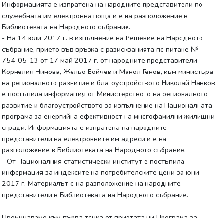
Информацията е изпратена на народните представители по
служебната им електронна поща и е на разположение в
Библиотеката на Народното събрание.
- На 14 юли 2017 г. в изпълнение на Решение на Народното
събрание, прието във връзка с разискванията по питане №
754-05-13 от 17 май 2017 г. от народните представители
Корнелия Нинова, Жельо Бойчев и Манол Генов, към министъра
на регионалното развитие и благоустройството Николай Нанков
е постъпила информация от Министерството на регионалното
развитие и благоустройството за изпълнение на Националната
програма за енергийна ефективност на многофамилни жилищни
сгради. Информацията е изпратена на народните
представители на електронните им адреси и е на
разположение в Библиотеката на Народното събрание.
- От Националния статистически институт е постъпила
информация за индексите на потребителските цени за юни
2017 г. Материалът е на разположение на народните
представители в Библиотеката на Народното събрание.
Преминаваме към първа точка от приетата ни Програма за