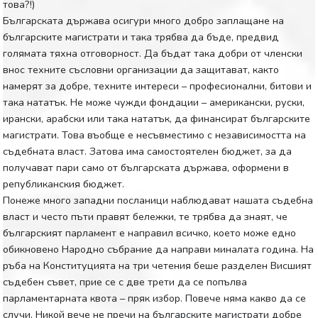
това?!)
Българската държава осигури много добро заплащане на
българските магистрати и така трябва да бъде, предвид
голямата тяхна отговорност. Да бъдат така добри от членски
внос техните съсловни организации да защитават, както
намерят за добре, техните интереси – професионални, битови и
така нататък. Не може чужди фондации – американски, руски,
ирански, арабски или така нататък, да финансират българските
магистрати. Това въобще е несъвместимо с независимостта на
съдебната власт. Затова има самостоятелен бюджет, за да
получават пари само от българската държава, оформени в
републиканския бюджет.
Понеже много западни посланици наблюдават нашата съдебна
власт и често пъти правят бележки, те трябва да знаят, че
българският парламент е направил всичко, което може едно
обикновено Народно събрание да направи миналата година. На
ръба на Конституцията на три четения беше разделен Висшият
съдебен съвет, прие се с две трети да се попълва
парламентарната квота – пряк избор. Повече няма какво да се
случи. Никой вече не пречи на българските магистрати добре