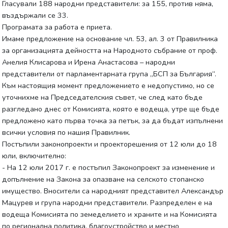
Гласували 188 народни представители: за 155, против няма,
въздържали се 33.
Програмата за работа е приета.
Имаме предложение на основание чл. 53, ал. 3 от Правилника
за организацията дейността на Народното събрание от проф.
Анелия Клисарова и Ирена Анастасова – народни
представители от парламентарната група „БСП за България“.
Към настоящия момент предложението е недопустимо, но се
уточнихме на Председателския съвет, че след като бъде
разгледано днес от Комисията, която е водеща, утре ще бъде
предложено като първа точка за петък, за да бъдат изпълнени
всички условия по нашия Правилник.
Постъпили законопроекти и проекторешения от 12 юли до 18
юли, включително:
- На 12 юли 2017 г. е постъпил Законопроект за изменение и
допълнение на Закона за опазване на селското стопанско
имущество. Вносители са народният представител Александър
Мацурев и група народни представители. Разпределен е на
водеща Комисията по земеделието и храните и на Комисията
по регионална политика, благоустройство и местно