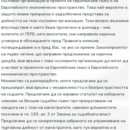
съсловни организации в проекти на Европейския съюз и на
Европейското икономическо пространство. Това най-вероятно е,
защото имаме прекрасна и задълбочена представа за
дейността на тези съсловни организации. Този въпрос възникна
впоследствие и както беше прочетено в доклада – ние,
колегите от ГЕРБ, като вносители, сме направили изрична
уговорка в обсъждането пред Правната комисия,
потвърждаваме я и пред Вас, че ако се приеме Законопроектът
на първо четене, ще направим предложение за изрична
уредба, във връзка с това съсловните организации да могат да
участват в проектите на Европейския съюз и Европейското
икономическо пространство.
Множество са разпоредбите, които предлагаме да се
прецизират, във връзка с независимостта и безпристрастността
на съдиите. Предлагаме да се изравни статусът на изборните
членове на Висшия съдебен съвет при прекратяване на
мандата им с този на магистратите, заемали длъжностите,
посочени в чл. 193, ал. 3 от Закона за съдебната власт.
Предлагаме да се конкретизира забраната за упражняване на
търговска дейност от магистратите, като тук вероятно и в