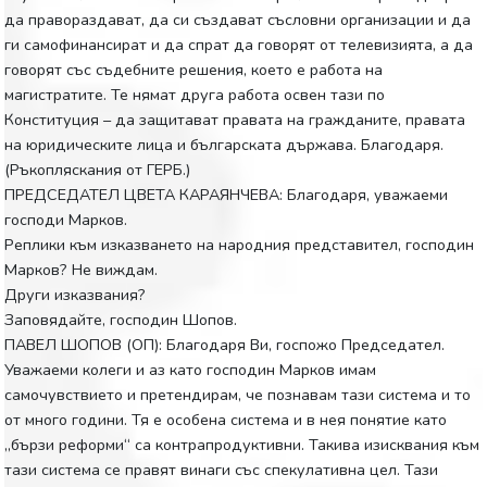
да правораздават, да си създават съсловни организации и да
ги самофинансират и да спрат да говорят от телевизията, а да
говорят със съдебните решения, което е работа на
магистратите. Те нямат друга работа освен тази по
Конституция – да защитават правата на гражданите, правата
на юридическите лица и българската държава. Благодаря.
(Ръкопляскания от ГЕРБ.)
ПРЕДСЕДАТЕЛ ЦВЕТА КАРАЯНЧЕВА: Благодаря, уважаеми
господи Марков.
Реплики към изказването на народния представител, господин
Марков? Не виждам.
Други изказвания?
Заповядайте, господин Шопов.
ПАВЕЛ ШОПОВ (ОП): Благодаря Ви, госпожо Председател.
Уважаеми колеги и аз като господин Марков имам
самочувствието и претендирам, че познавам тази система и то
от много години. Тя е особена система и в нея понятие като
„бързи реформи“ са контрапродуктивни. Такива изисквания към
тази система се правят винаги със спекулативна цел. Тази