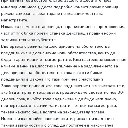
Припомням това обстоятелство, защото в дебатите през
миналия юли месец, доста подробно коментирахме правния
режим, свързан с гарантиране на независимостта на
магистратите.
Изказаха се много становища, направихме много предложения,
част от тях бяха приети, станаха действащи правни норми,
задължителни за субектите.
Във връзка с режима на деклариране на обстоятелства,
предвидихме и допълнихме нови обстоятелства, които да
бъдат гарантирани от магистратите. Към настоящия момент ние
нямаме данни за цялостно изпълнение на задължението за
деклариране на обстоятелства, така както ги бяхме
предвидили в Закона. По тази причина с настоящия
Законопроект припомняме това задължение на магистратите и,
ако бъдат приети текстовете, предвиждаме съответно нов 30-
дневен срок, в който това задължение да бъде изпълнено,
подчертавам, от всички магистрати – от всички магистрати,
такава каквато беше волята на законодателя тогава.
Именно, изследвайки зависимостите, риска от изпадане в
такива зависимости и с оглед да постигнем в максимална