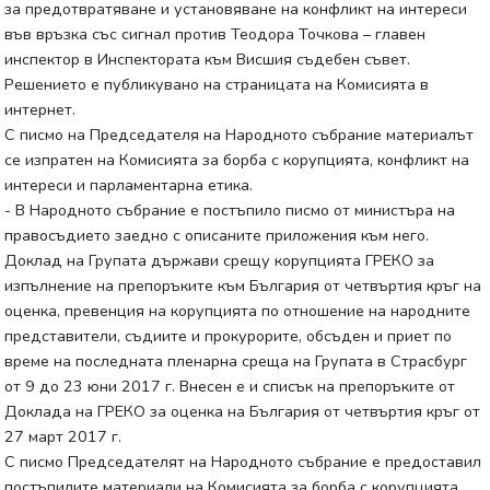
за предотвратяване и установяване на конфликт на интереси
във връзка със сигнал против Теодора Точкова – главен
инспектор в Инспектората към Висшия съдебен съвет.
Решението е публикувано на страницата на Комисията в
интернет.
С писмо на Председателя на Народното събрание материалът
се изпратен на Комисията за борба с корупцията, конфликт на
интереси и парламентарна етика.
- В Народното събрание е постъпило писмо от министъра на
правосъдието заедно с описаните приложения към него.
Доклад на Групата държави срещу корупцията ГРЕКО за
изпълнение на препоръките към България от четвъртия кръг на
оценка, превенция на корупцията по отношение на народните
представители, съдиите и прокурорите, обсъден и приет по
време на последната пленарна среща на Групата в Страсбург
от 9 до 23 юни 2017 г. Внесен е и списък на препоръките от
Доклада на ГРЕКО за оценка на България от четвъртия кръг от
27 март 2017 г.
С писмо Председателят на Народното събрание е предоставил
постъпилите материали на Комисията за борба с корупцията,