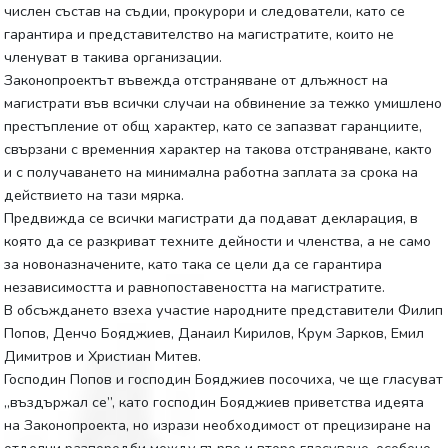
числен състав на съдии, прокурори и следователи, като се
гарантира и представителство на магистратите, които не
членуват в такива организации.
Законопроектът въвежда отстраняване от длъжност на
магистрати във всички случаи на обвинение за тежко умишлено
престъпление от общ характер, като се запазват гаранциите,
свързани с временния характер на такова отстраняване, както
и с получаването на минимална работна заплата за срока на
действието на тази мярка.
Предвижда се всички магистрати да подават декларация, в
която да се разкриват техните дейности и членства, а не само
за новоназначените, като така се цели да се гарантира
независимостта и равнопоставеността на магистратите.
В обсъждането взеха участие народните представители Филип
Попов, Денчо Бояджиев, Данаил Кирилов, Крум Зарков, Емил
Димитров и Христиан Митев.
Господин Попов и господин Бояджиев посочиха, че ще гласуват
„въздържал се”, като господин Бояджиев приветства идеята
на Законопроекта, но изрази необходимост от прецизиране на
отделни разпоредби между първо и второ гласуване, особено