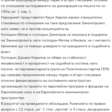
по отношение на подаването на декларация на лицата по чл.
195а, ал. 1, изр. 1.
Народният представител Крум Зарков изрази отрицателно
становище по отношение на така предлагания Законопроект,
като заяви, че е против концепцията му.
Господин Митев и господин Димитров се изказаха в подкрепа
на Законопроекта, като господин Митев отбеляза, че с неговото
приемане ще се повиши доверието на гражданите в съдебната
власт.
Господин Данаил Кирилов се обяви за стабилност,
независимост и прозрачност на съдебната система, като
посочи, че парламентарната група на Политическа партия ГЕРБ
ще направи предложение между първо и второ гласуване
относно финансирането на съсловните магистратски
организации по проекти по европейски програми и фондове на
Европейския съюз и на Европейското икономическо
пространство.
В резултат на проведеното обсъждане, Комисията по правни
въпроси с 12 гласа „за”, 1 глас „против“ и 5 гласа „въздържали