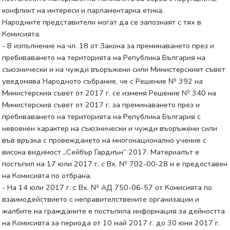
конфликт на интереси и парламентарна етика.
Народните представители могат да се запознаят с тях в
Комисията.
- В изпълнение на чл. 18 от Закона за преминаването през и
пребиваването на територията на Република България на
съюзнически и на чужди въоръжени сили Министерският съвет
уведомява Народното събрание, че с Решение № 392 на
Министерския съвет от 2017 г. се изменя Решение № 340 на
Министерския съвет от 2017 г. за преминаването през и
пребиваването на територията на Република България с
невоенен характер на съюзнически и чужди въоръжени сили
във връзка с провеждането на многонационално учение с
висока видимост „Сейбър Гардиън“ 2017. Материалът е
постъпил на 17 юли 2017 г. с Вх. № 702-00-28 и е предоставен
на Комисията по отбрана.
- На 14 юли 2017 г. с Вх. № АД 750-06-57 от Комисията по
взаимодействието с неправителствените организации и
жалбите на гражданите е постъпила информация за дейността
на Комисията за периода от 10 май 2017 г. до 30 юни 2017 г.