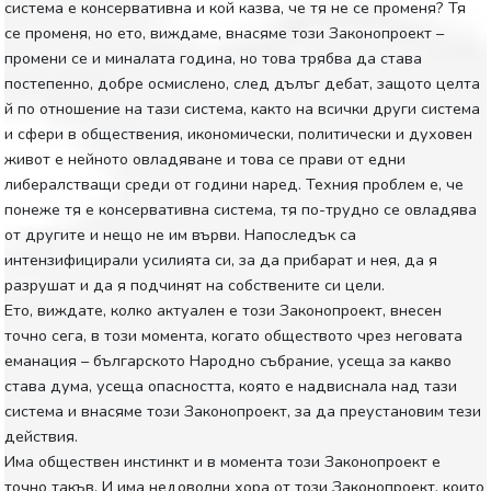
система е консервативна и кой казва, че тя не се променя? Тя
се променя, но ето, виждаме, внасяме този Законопроект –
промени се и миналата година, но това трябва да става
постепенно, добре осмислено, след дълъг дебат, защото целта
й по отношение на тази система, както на всички други система
и сфери в обществения, икономически, политически и духовен
живот е нейното овладяване и това се прави от едни
либералстващи среди от години наред. Техния проблем е, че
понеже тя е консервативна система, тя по-трудно се овладява
от другите и нещо не им върви. Напоследък са
интензифицирали усилията си, за да прибарат и нея, да я
разрушат и да я подчинят на собствените си цели.
Ето, виждате, колко актуален е този Законопроект, внесен
точно сега, в този момента, когато обществото чрез неговата
еманация – българското Народно събрание, усеща за какво
става дума, усеща опасността, която е надвиснала над тази
система и внасяме този Законопроект, за да преустановим тези
действия.
Има обществен инстинкт и в момента този Законопроект е
точно такъв. И има недоволни хора от този Законопроект, които