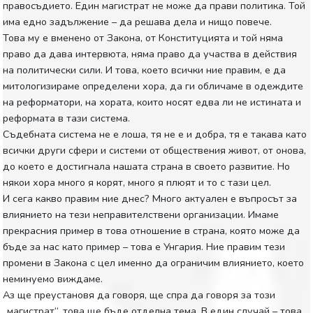
правосъдието. Един магистрат не може да прави политика. Той
има едно задължение – да решава дела и нищо повече.
Това му е вменено от Закона, от Конституцията и той няма
право да дава интервюта, няма право да участва в действия
на политически сили. И това, което всички ние правим, е да
митологизираме определени хора, да ги обличаме в одеждите
на реформатори, на хората, които носят едва ли не истината и
реформата в тази система.
Съдебната система не е лоша, тя не е и добра, тя е такава като
всички други сфери и системи от обществения живот, от онова,
до което е достигнала нашата страна в своето развитие. Но
някои хора много я корят, много я плюят и то с тази цел.
И сега какво правим ние днес? Много актуален е въпросът за
влиянието на тези неправителствени организации. Имаме
прекрасния пример в това отношение в страна, която може да
бъде за нас като пример – това е Унгария. Ние правим тези
промени в Закона с цел именно да ограничим влиянието, което
неминуемо виждаме.
Аз ще преустановя да говоря, ще спра да говоря за този
„магистрат“, това ще бъде отделна тема. В един случай – това