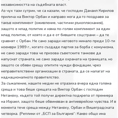
независимостта на съдебната власт.
Аз чух тази сутрин, че са казали, че господин Данаил Кирилов
прилича на Виктор Орбан и направо мога да го поздравя за
такъв комплимент (оживление, частични ръкопляскания),
защото е млад политик и няма по-голям комплимент за един
млад политик, от която и да е от бившите соцстрани – да те
сравнят с Орбан. Не само заради неговото минало преди 10-ти
ноември 1989 г., когато създаде партия за борба с комунизма,
не само заради това че призова съветските танкове да
напуснат страната, не само заради охраната на границата, но
защото се обяви срещу опитите чужди фондации, чрез
неправителствени организации в страната, да се налагат на
наднационалното правителство.
За съжаление, нашите медии не отразиха вчера една голяма
среща и това беше срещата на Виктор Орбан с господин
Нетаняху, където той получи директна подкрепа от премиера
на Израел, защото беше обвиняван в антиеврейски чувства. И в
момента тече среща между Нетаняху, Орбан и Вишеградската
четворка. (Реплики от „БСП за България“: Какво общо има