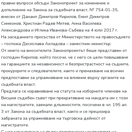
правни въпроси обсъди Законопроект за изменение и
допълнение на Закона за съдебната власт, № 754-01-35,
внесен от Данаил Димитров Кирилов, Емил Димитров
Симеонов, Христиан Радев Митев, Анна Василева
Александрова и Иглика Иванова-Събева на 4 юли 2017 г.
На заседанието присъства от Министерството на правосъдието
– госпожа Десислава Ахладова – заместник-министър.
От името на вносителите Законопроектът беше представен от
господин Кирилов, който посочи, че с него се цели повишаване
на гаранциите за независимост и безпристрастност на съдиите,
прокурорите и следователите, както и премахване на всички
предпоставки за упражняване на влияние върху органите на
съдебната власт.
Предлага се изравняване на статута на изборните членове на
Висшия съдебен съвет при прекратяване на мандата им с този
на магистратите, заемали длъжностите, посочени в чл. 195 ал.
3 от Закона за съдебната власт, както и се прецизира
забраната за упражняване на търговска дейност от
магистратите.
С цел гарантиране на пълен политически неутралитет на