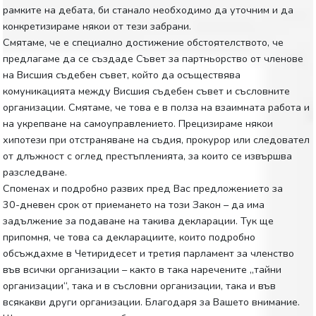
рамките на дебата, би станало необходимо да уточним и да
конкретизираме някои от тези забрани.
Смятаме, че е специално достижение обстоятелството, че
предлагаме да се създаде Съвет за партньорство от членове
на Висшия съдебен съвет, който да осъществява
комуникацията между Висшия съдебен съвет и съсловните
организации. Смятаме, че това е в полза на взаимната работа и
на укрепване на самоуправлението. Прецизираме някои
хипотези при отстраняване на съдия, прокурор или следовател
от длъжност с оглед престъпленията, за които се извършва
разследване.
Споменах и подробно развих пред Вас предложението за
30-дневен срок от приемането на този Закон – да има
задължение за подаване на такива декларации. Тук ще
припомня, че това са декларациите, които подробно
обсъждахме в Четиридесет и третия парламент за членство
във всички организации – както в така наречените „тайни
организации“, така и в съсловни организации, така и във
всякакви други организации. Благодаря за Вашето внимание.