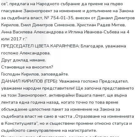
се”, предлага на Народното събрание да приеме на първо
гласуване Законопроект за изменение и допълнение на Закона
за съдебната власт, № 754-01-35, внесен от Данаил Димитров
Кирилов, Емил Димитров Симеонов, Христиан Радев Митев,
Анна Василева Александрова и Иглика Иванова-Събева на 4
юли 2017 г.“
ПРЕДСЕДАТЕЛ ЦВЕТА КАРАЯНЧЕВА: Благодаря, уважаема
госпожо Александрова.
Друг доклад нямаме.
Становище на вносител?
Господин Кирилов, заповядайте.
ДАНАИЛ КИРИЛОВ (ГЕРБ): Уважаема госпожо Председател,
уважаеми народни представители! Ще започна представянето
на този Законопроект, активирайки Вашата памет, ще върна
лентата една година назад, когато точно по това време
обсъждахме цялостния пакет за изменение на Закона за
съдебната власт не само в частта „Отразяване на измененията
в Конституцията“, но и съществени промени относно статуса и
съдийското самоуправление на магистратите.