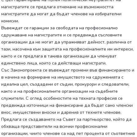
магистратите се предлага отнемане на възможността
магистратите да могат да бъдат членове на избирателни
комисии.
Въвеждат се гаранции за свободата на професионално
сдружаване на магистратите и се предвижда съсловните
организации да не могат да упражняват дейност, различна от
тази, насочена към защитата на професионалните им интереси,
както и се предлага в такива организации да членуват
единствено лица, които са действащи магистрати.
Със Законопроекта се въвеждат промени във финансирането и
в начина на формиране на имуществото на сдруженията с
идеална цел, създадени от съдии, прокурори и следователи,
както и на професионалните организации на съдебните
служители. С оглед особеностите на тяхната професия се
предвижда източници на финансиране да бъдат само членски
внос, имуществени вноски и дарения от техните членове.
Предлага се създаването на Съвет за партньорство, който да
обхваща представители на всички професионални
организации, чиито членове са над пет процента от съответния