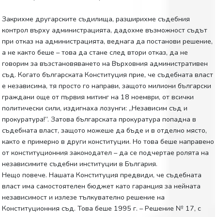
Закрихме другарските съдилища, разширихме съдебния
контрол върху администрацията, дадохме възможност съдът
при отказ на администрацията, веднага да постанови решение,
а не както беше – това да стане след втори отказ, да не
говорим за възстановяването на Върховния административен
съд. Когато българската Конституция прие, че съдебната власт
е независима, тя просто го направи, защото милиони български
граждани още от първия митинг на 18 ноември, от всички
политически сили, издигнаха лозунги: „Независим съд и
прокуратура!“. Затова българската прокуратура попадна в
съдебната власт, защото можеше да бъде и в отделно място,
както е примерно в други конституции. Но това беше направено
от конституционния законодател – да се подчертае ролята на
независимите съдебни институции в България.
Нещо повече. Нашата Конституция предвиди, че съдебната
власт има самостоятелен бюджет като гаранция за нейната
независимост и излезе тълкувателно решение на
Конституционния съд. Това беше 1995 г. – Решение № 17, с