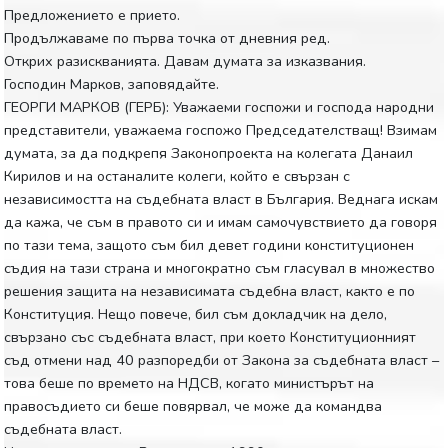
Предложението е прието.
Продължаваме по първа точка от дневния ред.
Открих разискванията. Давам думата за изказвания.
Господин Марков, заповядайте.
ГЕОРГИ МАРКОВ (ГЕРБ): Уважаеми госпожи и господа народни
представители, уважаема госпожо Председателстващ! Взимам
думата, за да подкрепя Законопроекта на колегата Данаил
Кирилов и на останалите колеги, който е свързан с
независимостта на съдебната власт в България. Веднага искам
да кажа, че съм в правото си и имам самочувствието да говоря
по тази тема, защото съм бил девет години конституционен
съдия на тази страна и многократно съм гласувал в множество
решения защита на независимата съдебна власт, както е по
Конституция. Нещо повече, бил съм докладчик на дело,
свързано със съдебната власт, при което Конституционният
съд отмени над 40 разпоредби от Закона за съдебната власт –
това беше по времето на НДСВ, когато министърът на
правосъдието си беше повярвал, че може да командва
съдебната власт.