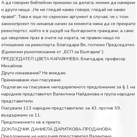
А да говорим библейски приказки за делата, можем да намерим
и други неща: „Не ме гледай какво говоря, гледай ме какво
правя!“. Това е още по-сериозен аргумент в случая, че с този
законопроект по никакъв начин за момента няма да се прекрати
реекспортът, който е в ущърб на българските граждани, а само
ще хвърляме прах в очите на хората, че правим нещо по
отношение на реекспорта. Благодаря Ви, госпожо Председател.
(Единични ръкопляскания от „БСП за България“.)
ПРЕДСЕДАТЕЛ ЦВЕТА КАРАЯНЧЕВА: Благодаря, професор
Михайлов.
Други изказвания? Не виждам.
Преминаваме към гласуване.
Подлагам на гласуване неподкрепеното предложение за § 1 на
народния представител Валентина Найденова и група народни
представители.
Гласували 113 народни представители: за 43, против 59,
въздържали се 11.
Предложението не е прието.
ДОКЛАДЧИК ДАНИЕЛА ДАРИТКОВА-ПРОДАНОВА:
Предложение на народния представител Валентина