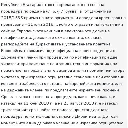
Република България относно прилагането на спешна
процедура по реда на чл. 6, § 7, буква „а“ от Директива
2015/1535 приема нашите аргументи и определя краен срок на
прекъсване – 11 юни 2018 г., който е отразен и на тематичния
сайт на Европейската комисия в електронното досие на
нотификацията. Доколкото съм запозната, съгласно
разпоредбите на Директивата и установената практика,
Европейската комисия води официална кореспонденция с
държавите членки при процедура по нотификация при две
хипотези: при поискване на допълнителна информация или
пояснение по предлаганите законодателни промени или, втора
хипотеза, при изразено отрицателно становище или отправени
конкретни забележки от страна на Европейската комисия, или
на държавите членки по предлаганите нормативни промени.
Срокът съгласно спешната процедура, както вече казах, е
изтекъл на 11 юни 2018 г., а на 23 август 2018 г. е изтекъл
тримесечният срок, който се прилага при стандартната
процедура по нотификация съгласно Директивата. До този
момент нито една държава членка не е изразила отрицателно