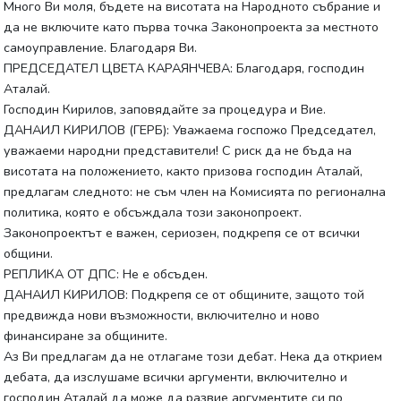
Много Ви моля, бъдете на висотата на Народното събрание и
да не включите като първа точка Законопроекта за местното
самоуправление. Благодаря Ви.
ПРЕДСЕДАТЕЛ ЦВЕТА КАРАЯНЧЕВА: Благодаря, господин
Аталай.
Господин Кирилов, заповядайте за процедура и Вие.
ДАНАИЛ КИРИЛОВ (ГЕРБ): Уважаема госпожо Председател,
уважаеми народни представители! С риск да не бъда на
висотата на положението, както призова господин Аталай,
предлагам следното: не съм член на Комисията по регионална
политика, която е обсъждала този законопроект.
Законопроектът е важен, сериозен, подкрепя се от всички
общини.
РЕПЛИКА ОТ ДПС: Не е обсъден.
ДАНАИЛ КИРИЛОВ: Подкрепя се от общините, защото той
предвижда нови възможности, включително и ново
финансиране за общините.
Аз Ви предлагам да не отлагаме този дебат. Нека да открием
дебата, да изслушаме всички аргументи, включително и
господин Аталай да може да развие аргументите си по