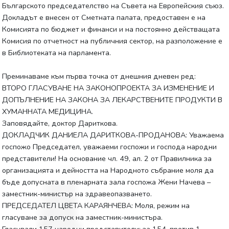
Българското председателство на Съвета на Европейския съюз.
Докладът е внесен от Сметната палата, предоставен е на
Комисията по бюджет и финанси и на постоянно действащата
Комисия по отчетност на публичния сектор, на разположение е
в Библиотеката на парламента.
Преминаваме към първа точка от днешния дневен ред:
ВТОРО ГЛАСУВАНЕ НА ЗАКОНОПРОЕКТА ЗА ИЗМЕНЕНИЕ И
ДОПЪЛНЕНИЕ НА ЗАКОНА ЗА ЛЕКАРСТВЕНИТЕ ПРОДУКТИ В
ХУМАННАТА МЕДИЦИНА.
Заповядайте, доктор Дариткова.
ДОКЛАДЧИК ДАНИЕЛА ДАРИТКОВА-ПРОДАНОВА: Уважаема
госпожо Председател, уважаеми госпожи и господа народни
представители! На основание чл. 49, ал. 2 от Правилника за
организацията и дейността на Народното събрание моля да
бъде допусната в пленарната зала госпожа Жени Начева –
заместник-министър на здравеопазването.
ПРЕДСЕДАТЕЛ ЦВЕТА КАРАЯНЧЕВА: Моля, режим на
гласуване за допуск на заместник-министъра.
Гласували 157 народни представители: за 154, против 1,