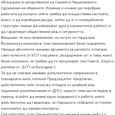
обсъждани в продължение на години в Националното
сдружение на общините. Искахме и искаме да подобрим
работата за контрол, който трябва да осъществява местната
власт, и да освободим ресурс, който да е от полицейските
структури, имащи да извършват друга охранителна дейност и
да гарантират обществения ред и сигурността.
Виждаме, че има напрежение, но когато се гледа във
Вътрешната комисията, този законопроект беше подкрепен.
Нямаше абсолютно никакви аргументи за неговото отлагане,
само колегите от БСП гласуваха „въздържали се“ и това, което
беше изложено, че трябва да се прецизират текстовете. (Шум и
реплики от „БСП за България“.)
За да не слагаме някакво допълнително напрежение в
пленарната зала, госпожо Председател, предлагам
действително тази точка да отпадне от дневния ред
(единични ръкопляскания от ДПС), защото това ще ни върне в
период, в който да имаме една градивност и работа, която
действително да гарантира, че Народното събрание се стреми
максимално да намери консенсус.
Пак повтарям, този законопроект по никакъв начин няма да