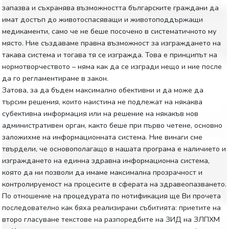
запазва и съхранява възможността българските граждани да
имат достъп до животоспасяващи и животоподдържащи
медикаменти, само че не беше посочено в систематичното му
място. Ние създаваме правна възможност за изграждането на
такава система и тогава тя се изгражда. Това е принципът на
нормотворчеството – няма как да се изгради нещо и ние после
да го регламентираме в закон.
Затова, за да бъдем максимално обективни и да може да
търсим решения, които наистина не подлежат на някаква
субективна информация или на решение на някакъв нов
административен орган, както беше при първо четене, основно
заложихме на информационната система. Ние винаги сме
твърдели, че основополагащо в нашата програма е наличието и
изграждането на единна здравна информационна система,
която да ни позволи да имаме максимална прозрачност и
контролируемост на процесите в сферата на здравеопазването.
По отношение на процедурата по нотификация ще Ви прочета
последователно как бяха реализирани събитията: приетите на
второ гласуване текстове на разпоредбите на ЗИД на ЗЛПХМ