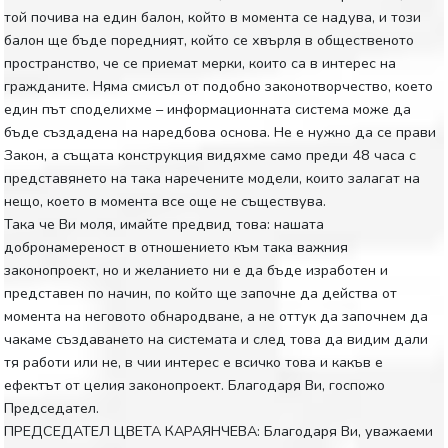
той почива на един балон, който в момента се надува, и този
балон ще бъде поредният, който се хвърля в общественото
пространство, че се приемат мерки, които са в интерес на
гражданите. Няма смисъл от подобно законотворчество, което
един път споделихме – информационната система може да
бъде създадена на наредбова основа. Не е нужно да се прави
Закон, а същата конструкция видяхме само преди 48 часа с
представянето на така наречените модели, които залагат на
нещо, което в момента все още не съществува.
Така че Ви моля, имайте предвид това: нашата
добронамереност в отношението към така важния
законопроект, но и желанието ни е да бъде изработен и
представен по начин, по който ще започне да действа от
момента на неговото обнародване, а не оттук да започнем да
чакаме създаването на системата и след това да видим дали
тя работи или не, в чии интерес е всичко това и какъв е
ефектът от целия законопроект. Благодаря Ви, госпожо
Председател.
ПРЕДСЕДАТЕЛ ЦВЕТА КАРАЯНЧЕВА: Благодаря Ви, уважаеми