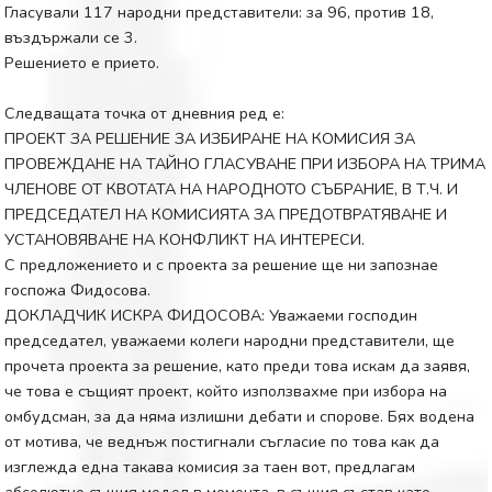
Гласували 117 народни представители: за 96, против 18,
въздържали се 3.
Решението е прието.
Следващата точка от дневния ред е:
ПРОЕКТ ЗА РЕШЕНИЕ ЗА ИЗБИРАНЕ НА КОМИСИЯ ЗА
ПРОВЕЖДАНЕ НА ТАЙНО ГЛАСУВАНЕ ПРИ ИЗБОРА НА ТРИМА
ЧЛЕНОВЕ ОТ КВОТАТА НА НАРОДНОТО СЪБРАНИЕ, В Т.Ч. И
ПРЕДСЕДАТЕЛ НА КОМИСИЯТА ЗА ПРЕДОТВРАТЯВАНЕ И
УСТАНОВЯВАНЕ НА КОНФЛИКТ НА ИНТЕРЕСИ.
С предложението и с проекта за решение ще ни запознае
госпожа Фидосова.
ДОКЛАДЧИК ИСКРА ФИДОСОВА: Уважаеми господин
председател, уважаеми колеги народни представители, ще
прочета проекта за решение, като преди това искам да заявя,
че това е същият проект, който използвахме при избора на
омбудсман, за да няма излишни дебати и спорове. Бях водена
от мотива, че веднъж постигнали съгласие по това как да
изглежда една такава комисия за таен вот, предлагам
абсолютно същия модел в момента, в същия състав като