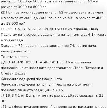
размер от 1000 до 5000 лв., а при нарушения по чл. 53 – в
размер от 3000 до 8000 лв.
(2) При повторно нарушение на чл. 52 имуществената санкция
е в размер от 2000 до 7000 лв., а по чл. 53 – в размер от 4000
до 12 000 лв.”
ПРЕДСЕДАТЕЛ АНАСТАС АНАСТАСОВ: Изказвания? Няма.
Подлагам на гласуване редакцията на комисията за § 14, както
е по доклада.
Гласували 79 народни представители: за 74, против няма,
въздържали се 5.
Текстът е приет.
ДОКЛАДЧИК ЛЮБЕН ТАТАРСКИ: По § 15 е постъпило
предложение от народните представители Любен Татарски и
Стефан Дедев.
Комисията подкрепя предложението.
Комисията подкрепя по принцип текста на вносителя и
предлага следната редакция на § 15:
„§ 15. В § 1 от Допълнителните разпоредби се създават т. 21–
30:
„21. „Инфраструктурен проект” е проект за изграждане на нова