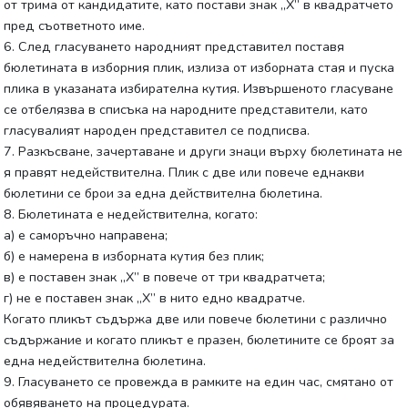
от трима от кандидатите, като постави знак „Х” в квадратчето
пред съответното име.
6. След гласуването народният представител поставя
бюлетината в изборния плик, излиза от изборната стая и пуска
плика в указаната избирателна кутия. Извършеното гласуване
се отбелязва в списъка на народните представители, като
гласувалият народен представител се подписва.
7. Разкъсване, зачертаване и други знаци върху бюлетината не
я правят недействителна. Плик с две или повече еднакви
бюлетини се брои за една действителна бюлетина.
8. Бюлетината е недействителна, когато:
а) е саморъчно направена;
б) е намерена в изборната кутия без плик;
в) е поставен знак „Х” в повече от три квадратчета;
г) не е поставен знак „Х” в нито едно квадратче.
Когато пликът съдържа две или повече бюлетини с различно
съдържание и когато пликът е празен, бюлетините се броят за
една недействителна бюлетина.
9. Гласуването се провежда в рамките на един час, смятано от
обявяването на процедурата.