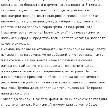
хората, които боравят с инструментите на властта. Е, няма да
се случи с един състав, който ще бъде избран по тези
процедурни правила, които съвършено спокойно ще дадат
възможност на управляващите да изберат представители от
собствената си парламентарна група, от подкрепящата
Парламентарна група на Партия „Атака” и от независимите,
например, народни представители. Тоест те могат да направят
каквото си искат.
Очаквам какво ще ми отговорите – че формално не нарушавате
изискванията на закона. Но не забравяйте, че този закон си го
писахте вие и че ако имахте някакво развитие в своите
виждания, най-малкото следваше до този момент да са
проведени консултации с парламентарните групи. Защото
иначе всякакви приказки за обективност, за независимост и
решителност в действията на тази комисия ще си останат само
приказки. Трябва да се разделим с тези очаквания. Те просто
няма да се случат.
Трябва да припомня, че този филм някак си вече сме го гледали
с парламентарната Комисия „Антикорупция”, в която беше