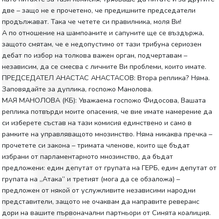
две – защо не е прочетено, че предишните председатели
продължават. Така че четете си правилника, моля Ви!
А по отношение на шампоаните и сапуните ще се въздържа,
защото смятам, че е недопустимо от тази трибуна сериозен
дебат по избор на толкова важен орган, подчертавам –
независим, да се смесва с личните Ви проблеми, които имате.
ПРЕДСЕДАТЕЛ АНАСТАС АНАСТАСОВ: Втора реплика? Няма.
Заповядайте за дуплика, госпожо Манолова.
МАЯ МАНОЛОВА (КБ): Уважаема госпожо Фидосова, Вашата
реплика потвърди моите опасения, че вие имате намерение да
си изберете състав на тази комисия единствено и само в
рамките на управляващото мнозинство. Няма никаква пречка –
прочетете си закона – тримата членове, които ще бъдат
избрани от парламентарното мнозинство, да бъдат
предложени: един депутат от групата на ГЕРБ, един депутат от
групата на „Атака” и третият (мога да се обзаложа) –
предложен от някой от услужливите независими народни
представители, защото не очаквам да направите реверанс
дори на вашите първоначални партньори от Синята коалиция.