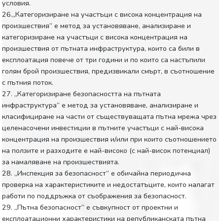
условия.
26.„Категоризиране на участъци с висока концентрация на
произшествия” е метод за установяване, анализиране и
категоризиране на участъци с висока концентрация на
произшествия от пътната инфраструктура, които са били в
експлоатация повече от три години и по които са настъпили
голям брой произшествия, предизвикали смърт, в съотношение
с пътния поток.
27. „Категоризиране безопасността на пътната
инфраструктура” е метод за установяване, анализиране и
класифициране на части от съществуващата пътна мрежа чрез
целенасочени инвестиции в пътните участъци с най-висока
концентрация на произшествия и/или при които съотношението
на ползите и разходите е най-високо (с най-висок потенциал)
за намаляване на произшествията.
28. „Инспекция за безопасност” е обичайна периодична
проверка на характеристиките и недостатъците, които налагат
работи по поддръжка от съображения за безопасност.
29. „Пътна безопасност” е съвкупност от проектни и
експлоатационни характеристики на републиканската пътна