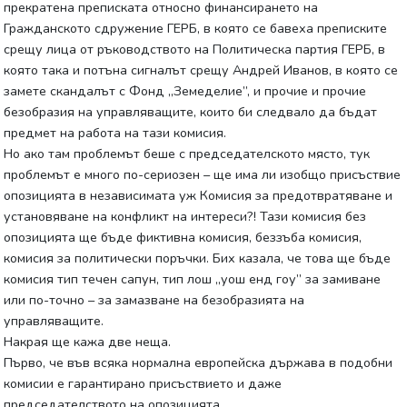
прекратена преписката относно финансирането на
Гражданското сдружение ГЕРБ, в която се бавеха преписките
срещу лица от ръководството на Политическа партия ГЕРБ, в
която така и потъна сигналът срещу Андрей Иванов, в която се
замете скандалът с Фонд „Земеделие”, и прочие и прочие
безобразия на управляващите, които би следвало да бъдат
предмет на работа на тази комисия.
Но ако там проблемът беше с председателското място, тук
проблемът е много по-сериозен – ще има ли изобщо присъствие
опозицията в независимата уж Комисия за предотвратяване и
установяване на конфликт на интереси?! Тази комисия без
опозицията ще бъде фиктивна комисия, беззъба комисия,
комисия за политически поръчки. Бих казала, че това ще бъде
комисия тип течен сапун, тип лош „уош енд гоу” за замиване
или по-точно – за замазване на безобразията на
управляващите.
Накрая ще кажа две неща.
Първо, че във всяка нормална европейска държава в подобни
комисии е гарантирано присъствието и даже
председателството на опозицията.