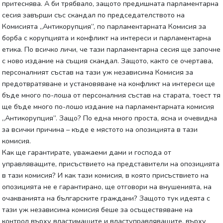
притеснява. А би трябвало, защото предишната парламентарна
сесия завърши със скандал по председателството на
Комисията „Антикорупция”, по парламентарната Комисия за
борба с корупцията и конфликт на интереси и парламентарна
етика. По всичко личи, че тази парламентарна сесия ще започне
с ново издание на същия скандал. Защото, както се очертава,
персоналният състав на тази уж независима Комисия за
предотвратяване и установяване на конфликт на интереси ще
бъде много по-лоша от персоналния състав на старата, тоест тя
ще бъде много по-лошо издание на парламентарната комисия
„Антикорупция”. Защо? По една много проста, ясна и очевидна
за всички причина – къде е мястото на опозицията в тази
комисия.
Как ще гарантирате, уважаеми дами и господа от
управляващите, присъствието на представители на опозицията
в тази комисия? И как тази комисия, в която присъствието на
опозицията не е гарантирано, ще отговори на внушенията, на
очакванията на българските граждани? Защото тук идеята с
тази уж независима комисия беше за осъществяване на
контрол върху властимащите и властуправляващите, върху