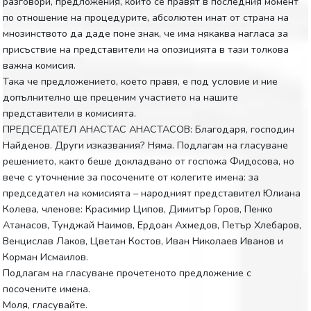
разговори, предложения, които се правят в последния момент
по отношение на процедурите, абсолютен инат от страна на
мнозинството да даде поне знак, че има някаква нагласа за
присъствие на представители на опозицията в тази толкова
важна комисия.
Така че предложението, което правя, е под условие и ние
допълнително ще преценим участието на нашите
представители в комисията.
ПРЕДСЕДАТЕЛ АНАСТАС АНАСТАСОВ: Благодаря, господин
Найденов. Други изказвания? Няма. Подлагам на гласуване
решението, както беше докладвано от госпожа Фидосова, но
вече с уточнение за посочените от колегите имена: за
председател на комисията – народният представител Юлиана
Колева, членове: Красимир Ципов, Димитър Горов, Пенко
Атанасов, Тунджай Наимов, Ердоан Ахмедов, Петър Хлебаров,
Венцислав Лаков, Цветан Костов, Иван Николаев Иванов и
Корман Исмаилов.
Подлагам на гласуване прочетеното предложение с
посочените имена.
Моля, гласувайте.