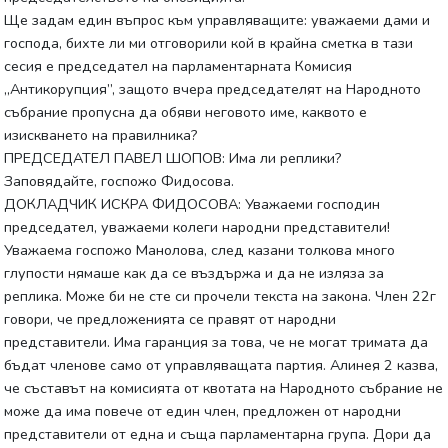
Ще задам един въпрос към управляващите: уважаеми дами и
господа, бихте ли ми отговорили кой в крайна сметка в тази
сесия е председател на парламентарната Комисия
„Антикорупция”, защото вчера председателят на Народното
събрание пропусна да обяви неговото име, каквото е
изискването на правилника?
ПРЕДСЕДАТЕЛ ПАВЕЛ ШОПОВ: Има ли реплики?
Заповядайте, госпожо Фидосова.
ДОКЛАДЧИК ИСКРА ФИДОСОВА: Уважаеми господин
председател, уважаеми колеги народни представители!
Уважаема госпожо Манолова, след казани толкова много
глупости нямаше как да се въздържа и да не изляза за
реплика. Може би не сте си прочели текста на закона. Член 22г
говори, че предложенията се правят от народни
представители. Има гаранция за това, че не могат тримата да
бъдат членове само от управляващата партия. Алинея 2 казва,
че съставът на комисията от квотата на Народното събрание не
може да има повече от един член, предложен от народни
представители от една и съща парламентарна група. Дори да