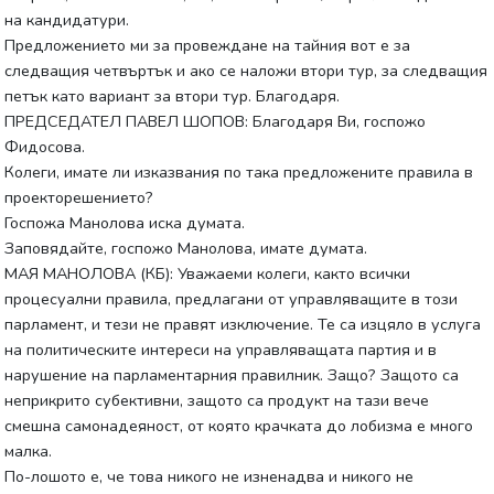
на кандидатури.
Предложението ми за провеждане на тайния вот е за
следващия четвъртък и ако се наложи втори тур, за следващия
петък като вариант за втори тур. Благодаря.
ПРЕДСЕДАТЕЛ ПАВЕЛ ШОПОВ: Благодаря Ви, госпожо
Фидосова.
Колеги, имате ли изказвания по така предложените правила в
проекторешението?
Госпожа Манолова иска думата.
Заповядайте, госпожо Манолова, имате думата.
МАЯ МАНОЛОВА (КБ): Уважаеми колеги, както всички
процесуални правила, предлагани от управляващите в този
парламент, и тези не правят изключение. Те са изцяло в услуга
на политическите интереси на управляващата партия и в
нарушение на парламентарния правилник. Защо? Защото са
неприкрито субективни, защото са продукт на тази вече
смешна самонадеяност, от която крачката до лобизма е много
малка.
По-лошото е, че това никого не изненадва и никого не