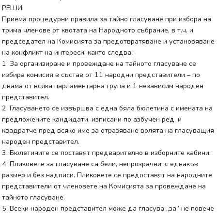
РЕШИ:
Приема процедурни правила за тайно гласуване при избора на
трима членове от квотата на Народното събрание, в т.ч. и
председател на Комисията за предотвратяване и установяване
на конфликт на интереси, както следва:
1. За организиране и провеждане на тайното гласуване се
избира комисия в състав от 11 народни представители – по
двама от всяка парламентарна група и 1 независим народен
представител.
2. Гласуването се извършва с една бяла бюлетина с имената на
предложените кандидати, изписани по азбучен ред, и
квадратче пред всяко име за отразяване волята на гласуващия
народен представител.
3. Бюлетините се поставят предварително в изборните кабини.
4. Пликовете за гласуване са бели, непрозрачни, с еднакъв
размер и без надписи. Пликовете се предоставят на народните
представители от членовете на Комисията за провеждане на
тайното гласуване.
5. Всеки народен представител може да гласува „за” не повече