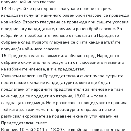
получил най-много гласове.
14. В случай че при първото гласуване повече от трима
кандидати получат най-много равен брой гласове, се провежда
нов избор. Второто гласуване се провежда при същите условия
и ред между кандидатите, получили равен брой гласове. За
избран/и от неизбраните членове от квотата на Народното
събрание след първото гласуване се счита кандидатът/ите,
получил/и най-много гласове.
15. Председателят на комисията обявява пред Народното
събрание окончателните резултати от гласуването и имената
на избраните членове, в т.ч. председател.”
Уважаеми колеги, на Председателския съвет вчера сутринта
постигнахме съгласие кандидатурите, които ще бъдат
предлагани от народните представители за членове на тази
комисия, да се подадат до вторник, 18,00 ч. – това е
следващата седмица. Не е разписано в процедурните правила,
тъй като до този момент в процедурните правила не сме
разписвали сроковете за подаване и сме ги уточнявали на
Председателски съвет.
Вторник, 10 май 2011 г., 18,00 ч. е крайният срок за подаване