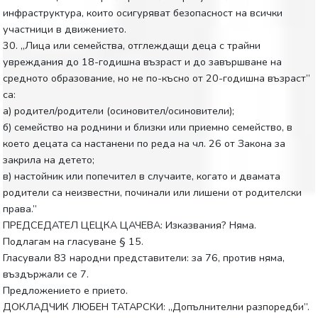
инфраструктура, които осигуряват безопасност на всички
участници в движението.
30. „Лица или семейства, отглеждащи деца с трайни
увреждания до 18-годишна възраст и до завършване на
средното образование, но не по-късно от 20-годишна възраст”
са:
а) родител/родители (осиновител/осиновители);
б) семейство на роднини и близки или приемно семейство, в
което децата са настанени по реда на чл. 26 от Закона за
закрила на детето;
в) настойник или попечител в случаите, когато и двамата
родители са неизвестни, починали или лишени от родителски
права.”
ПРЕДСЕДАТЕЛ ЦЕЦКА ЦАЧЕВА: Изказвания? Няма.
Подлагам на гласуване § 15.
Гласували 83 народни представители: за 76, против няма,
въздържали се 7.
Предложението е прието.
ДОКЛАДЧИК ЛЮБЕН ТАТАРСКИ: „Допълнителни разпоредби”.