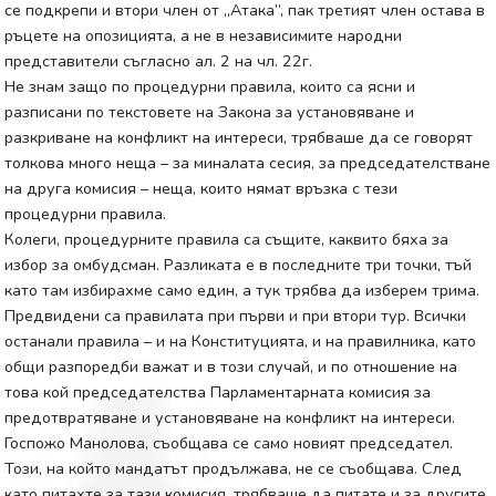
се подкрепи и втори член от „Атака”, пак третият член остава в
ръцете на опозицията, а не в независимите народни
представители съгласно ал. 2 на чл. 22г.
Не знам защо по процедурни правила, които са ясни и
разписани по текстовете на Закона за установяване и
разкриване на конфликт на интереси, трябваше да се говорят
толкова много неща – за миналата сесия, за председателстване
на друга комисия – неща, които нямат връзка с тези
процедурни правила.
Колеги, процедурните правила са същите, каквито бяха за
избор за омбудсман. Разликата е в последните три точки, тъй
като там избирахме само един, а тук трябва да изберем трима.
Предвидени са правилата при първи и при втори тур. Всички
останали правила – и на Конституцията, и на правилника, като
общи разпоредби важат и в този случай, и по отношение на
това кой председателства Парламентарната комисия за
предотвратяване и установяване на конфликт на интереси.
Госпожо Манолова, съобщава се само новият председател.
Този, на който мандатът продължава, не се съобщава. След
като питахте за тази комисия, трябваше да питате и за другите