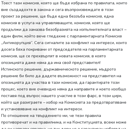
Тоест тази комисия, която ще бъде избрана по правилата, които
вие създадохте в закона и сега възпроизвеждате в този
проект за решение, ще бъде една беззъба комисия, една
комисия в услуга на управляващите, комисия, която ще
продължи да замазва безобразията на изпълнителната власт –
един филм, който вече гледахме с парламентарната Комисия
„Антикорупция”. Сега сигналите за конфликт на интереси, които
досега бяха покривани от председателя на парламентарната
комисия, ще се прехвърлят в новата комисия, в която
опозицията даже няма да има свой представител!
Истинското решение, държавническото решение, мъдрото
решение би било да дадете възможност на представител на
опозицията да участва в тази комисия, да гарантирате този
процес, което вие очевидно няма да направите и което изобщо
поставя под въпрос нашето участие в този фарс, в този цирк,
който ще разиграете – избор на Комисията за предотвратяване
и установяване на конфликт на интереси.
По отношение на твърдението ми, че тези правила
противоречат и на правилника, и на Конституцията, всеки може
да си направи справка, че тук дори не е гарантиран изборът на