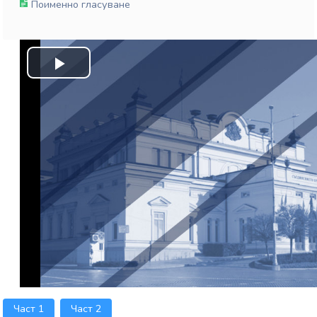
Поименно гласуване
Play
Video
Част 1
Част 2