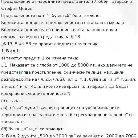
Предложение от народните представители Любен Татарски и
Стефан Дедев.
Предложението по т. 1, буква „б” бе оттеглено.
Комисията подкрепя предложението в останалата му част.
Комисията подкрепя по принцип текста на вносителя и
предлага следната редакция на § 13:
„§ 13. В чл. 53 се правят следните изменения:
1. В ал.1:
а) текстът преди т. 1 се изменя така:
„(1) Наказват се с глоба от 1000 до 5000 лв., ако деянието не
представлява престъпление, физическите лица, нарушили
разпоредбите на чл. 25, чл. 26, ал. 1, т. 1, букви „в” и „г”, т. 2, ал.
2 и ал. 4 и чл. 41 или които извършат, или наредят да бъдат
извършени следните дейности:”;
б) в т. 5:
аа) в б. „а” думите „извън границите на урбанизираните
територии и в населените места без регулационни планове” се
заличават;
бб) букви „в” и „г” се отменят.
2. В ал. 2 думите „500 до 3000 лв.” се заменят с „2000 до 7000