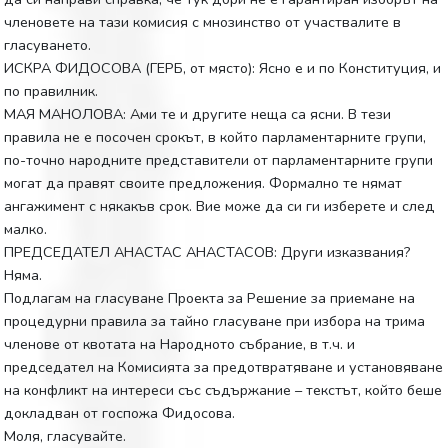
членовете на тази комисия с мнозинство от участвалите в
гласуването.
ИСКРА ФИДОСОВА (ГЕРБ, от място): Ясно е и по Конституция, и
по правилник.
МАЯ МАНОЛОВА: Ами те и другите неща са ясни. В тези
правила не е посочен срокът, в който парламентарните групи,
по-точно народните представители от парламентарните групи
могат да правят своите предложения. Формално те нямат
ангажимент с някакъв срок. Вие може да си ги изберете и след
малко.
ПРЕДСЕДАТЕЛ АНАСТАС АНАСТАСОВ: Други изказвания?
Няма.
Подлагам на гласуване Проекта за Решение за приемане на
процедурни правила за тайно гласуване при избора на трима
членове от квотата на Народното събрание, в т.ч. и
председател на Комисията за предотвратяване и установяване
на конфликт на интереси със съдържание – текстът, който беше
докладван от госпожа Фидосова.
Моля, гласувайте.